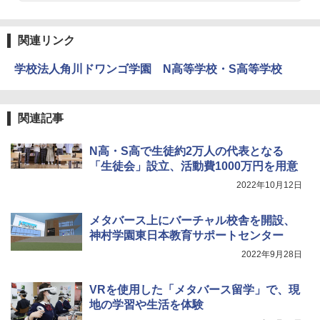
版(KUMON PUBLISHING) くもんの日本
Galtonplatteの物理的な機器
地図パズル 日本の世界遺産すごろく付き
知育玩具 おもちゃ 5歳以上 KUMON PN-
￥5,800
33
関連リンク
￥4,046
学校法人角川ドワンゴ学園 N高等学校・S高等学校
つかめ！理科ダマン 12 最強ロボット決
4
エンジニアリングキット小さなカート -
戦！編
4
クリエイティブトイビルド、シンプルな
メカニックキット|子供向けの可動部品、
￥1,320
Amazon Fire HD 10 キッズプロ (10イン
ホリデープロジェクト、ギフトイベン
関連記事
4
チ) ディズニー スティッチ エディション
ト、誕生日の楽しみ、イースターディス
対象年齢6歳から 数千点のキッズコンテ
カバリーを備えたインタラクティブサイ
N高・S高で生徒約2万人の代表となる
ンツが1年間使い放題
エンスツール
「生徒会」設立、活動費1000万円を用意
みんな大好き！ ヤマザキパン シールBO
5
￥26,980
￥849
OK（重版：10月上旬発送） (TJMOOK)
2022年10月12日
￥2,200
メタバース上にバーチャル校舎を開設、
くもん出版(KUMON PUBLISHING) ロジ
Fernrohr:実験用キャビネット
5
5
神村学園東日本教育サポートセンター
カル国旗パズル 知育玩具 おもちゃ 4歳以
上 KUMON LK-10
2022年9月28日
￥4,722
￥2,127
VRを使用した「メタバース留学」で、現
地の学習や生活を体験