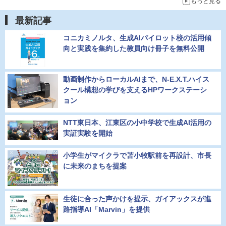
もっと見る
最新記事
コニカミノルタ、生成AIパイロット校の活用傾
向と実践を集約した教員向け冊子を無料公開
動画制作からローカルAIまで、N-E.X.T.ハイス
クール構想の学びを支えるHPワークステーシ
ョン
NTT東日本、江東区の小中学校で生成AI活用の
実証実験を開始
小学生がマイクラで苫小牧駅前を再設計、市長
に未来のまちを提案
生徒に合った声かけを提示、ガイアックスが進
路指導AI「Marvin」を提供