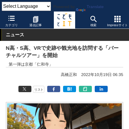
Powered by
Translate
こどもとIT
製品・サービス
オンライン授業システム
カテゴリ
過去記事
検索
Impressサイト
ニュース
N高・S高、VRで史跡や観光地を訪問する「バー
チャルツアー」を開始
第一弾は京都「仁和寺」
高橋正和
2022年10月19日 06:35
リスト