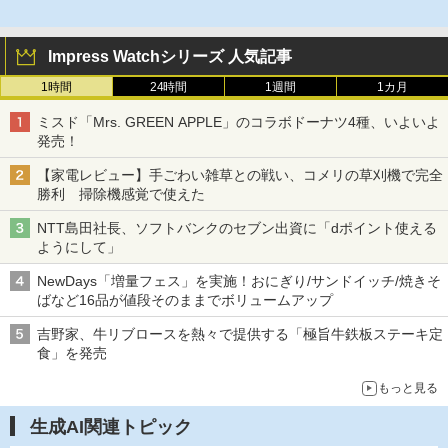
Impress Watchシリーズ 人気記事
1時間
24時間
1週間
1カ月
ミスド「Mrs. GREEN APPLE」のコラボドーナツ4種、いよいよ
発売！
【家電レビュー】手ごわい雑草との戦い、コメリの草刈機で完全
勝利 掃除機感覚で使えた
NTT島田社長、ソフトバンクのセブン出資に「dポイント使える
ようにして」
NewDays「増量フェス」を実施！おにぎり/サンドイッチ/焼きそ
ばなど16品が値段そのままでボリュームアップ
吉野家、牛リブロースを熱々で提供する「極旨牛鉄板ステーキ定
食」を発売
もっと見る
生成AI関連トピック