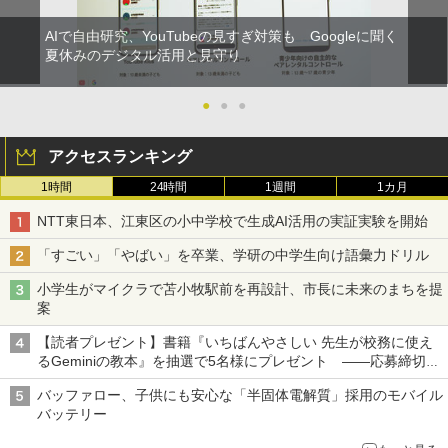
AIで自由研究、YouTubeの見すぎ対策も Googleに聞く
夏休みのデジタル活用と見守り
●
●
●
アクセスランキング
1時間
24時間
1週間
1カ月
NTT東日本、江東区の小中学校で生成AI活用の実証実験を開始
「すごい」「やばい」を卒業、学研の中学生向け語彙力ドリル
小学生がマイクラで苫小牧駅前を再設計、市長に未来のまちを提
案
【読者プレゼント】書籍『いちばんやさしい 先生が校務に使え
るGeminiの教本』を抽選で5名様にプレゼント ――応募締切は
2026年8月12日（水）まで
バッファロー、子供にも安心な「半固体電解質」採用のモバイル
バッテリー