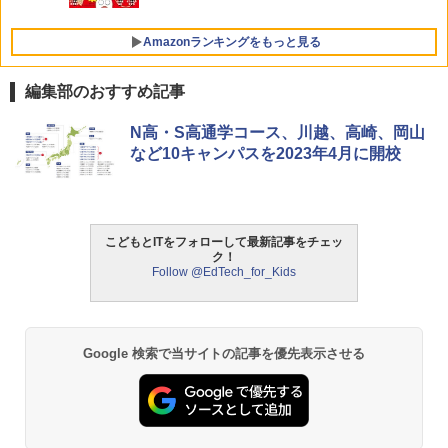
Amazonランキングをもっと見る
編集部のおすすめ記事
Amazon Fire HD 10 キッズモデル (10イ
タッチペンで音が聞ける!はじめてずかん
ThinkFun ボードゲーム 「サーキット・
N高・S高通学コース、川越、高崎、岡山
1
1
1
ンチ) ピンク 対象年齢3歳から 数千点の
1000 英語つき ([バラエティ])
メイズ」 配線回路をプログラミングする
など10キャンパスを2023年4月に開校
キッズコンテンツが1年間使い放題
日本語説明書付 8歳~ 76341 誕生日 クリ
スマス
￥5,478
￥23,980
￥3,118
こどもとITをフォローして最新記事をチェッ
ク！
中学英語をもう一度ひとつひとつわかり
2
Follow @EdTech_for_Kids
パイロット スイスイおえかき for Study
2
やすく。改訂版
何回も書ける! れんしゅうボード ひらが
モルカ: 原子・分子に強くなるカードゲ
2
な・カタカナ・すうじ・ABC 3歳以上 知
ーム
￥2,750
育
￥1,980
Google 検索で当サイトの記事を優先表示させる
￥2,073
仮面ライダー 改造人間 限定ケース版
3
物理実験モデル楽器電磁気教材を教える
3
【くもん出版公式特別セット】くもん出
ダルトンボード/ゴルトンボード物理学、
3
￥4,290