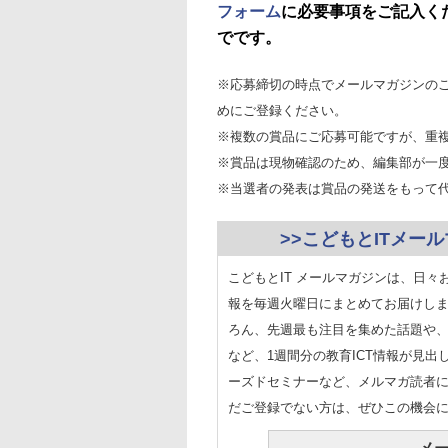
フォーム
に必要事項をご記入くだ
でです。
※応募締切の時点でメールマガジンの
めにご登録ください。
※複数の賞品にご応募可能ですが、重
※賞品は現物確認のため、編集部が一
※当選者の発表は賞品の発送をもって
>>こどもとITメー
こどもとIT メールマガジンは、日々
報を毎週火曜日にまとめてお届けしま
ろん、先週最も注目を集めた話題や
など、1週間分の教育ICT情報が見
ーズドセミナーなど、メルマガ読者
だご登録でない方は、ぜひこの機会