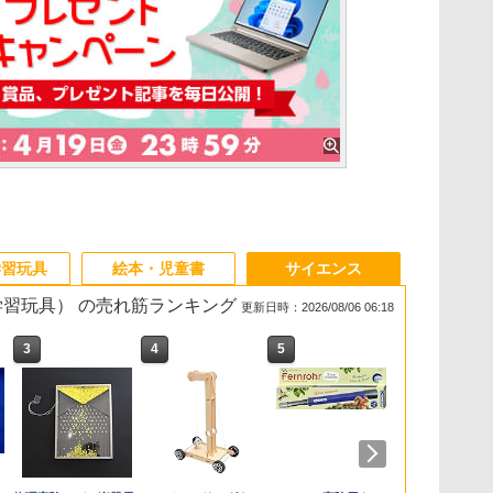
学習玩具
絵本・児童書
サイエンス
・学習玩具） の売れ筋ランキング
更新日時：2026/08/06 06:18
3
3
3
3
4
4
4
4
5
5
5
5
6
6
6
6