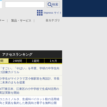
Impress サイト
全カテゴリ
ナー
製品・サービス
アクセスランキング
時間
24時間
1週間
1カ月
「すごい」「やばい」を卒業、学研の中学生向
け語彙力ドリル
小学生がマイクラで苫小牧駅前を再設計、市長
に未来のまちを提案
NTT東日本、江東区の小中学校で生成AI活用の
実証実験を開始
コニカミノルタ、生成AIパイロット校の活用傾
向と実践を集約した教員向け冊子を無料公開