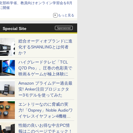
文部科学省、教員向けオンライン学習会を8月
に開催
もっと見る
Special Site
総合オーディオブランドに進
化するSHANLINGとは何者
か？
ハイグレードテレビ「TCL
Q7D Pro」。圧巻の色彩美で
映画＆ゲームが極上体験に
Amazon プライムデー過去最
安! Anker注目プロジェクタ
ー3モデルを使ってみた
エントリーなのに脅威の実
力!「Osprey」Noble Audioワ
イヤレスイヤフォン4機種を
一気に聴く
性能の良いお得な中古PC情
報はこのページでチェック！