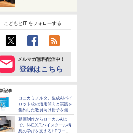
こどもとIT をフォローする
メルマガ無料配信中！
登録はこちら
新記事
コニカミノルタ、生成AIパイ
ロット校の活用傾向と実践を
集約した教員向け冊子を無料
公開
動画制作からローカルAIま
で、N-E.X.T.ハイスクール構
想の学びを支えるHPワーク