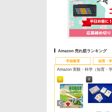
Amazon 売れ筋ランキング
学校教育
知育・
Amazon 実験・科学（知育
10
10
10
10
1
1
1
1
2
2
2
2