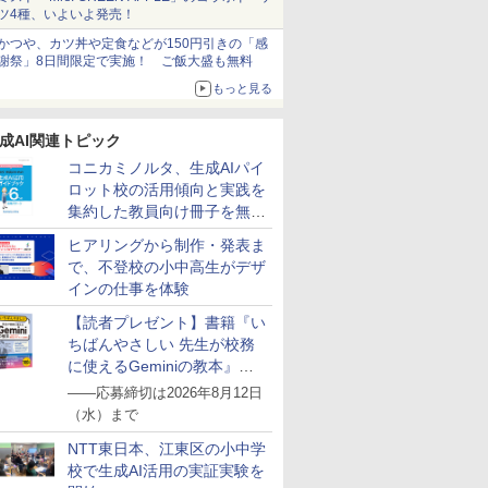
ツ4種、いよいよ発売！
かつや、カツ丼や定食などが150円引きの「感
謝祭」8日間限定で実施！ ご飯大盛も無料
もっと見る
成AI関連トピック
コニカミノルタ、生成AIパイ
ロット校の活用傾向と実践を
集約した教員向け冊子を無料
公開
ヒアリングから制作・発表ま
で、不登校の小中高生がデザ
インの仕事を体験
【読者プレゼント】書籍『い
ちばんやさしい 先生が校務
に使えるGeminiの教本』を
抽選で5名様にプレゼント
――応募締切は2026年8月12日
（水）まで
NTT東日本、江東区の小中学
校で生成AI活用の実証実験を