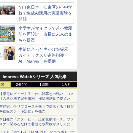
ステーション
NTT東日本、江東区の小中学
校で生成AI活用の実証実験を
開始
小学生がマイクラで苫小牧駅
前を再設計、市長に未来のま
ちを提案
生徒に合った声かけを提示、
ガイアックスが進路指導
AI「Marvin」を提供
Impress Watchシリーズ 人気記事
時間
24時間
1週間
1カ月
【家電レビュー】手ごわい雑草との戦い、コメ
リの草刈機で完全勝利 掃除機感覚で使えた
吉野家、牛リブロースを熱々で提供する「極旨
牛鉄板ステーキ定食」を発売
本日発売「スヌーピー」圧縮収納ポーチ。ファ
スナー閉めるだけで着替えや荷物がスリムにま
とまる
ミスド「Mrs. GREEN APPLE」のコラボドーナ