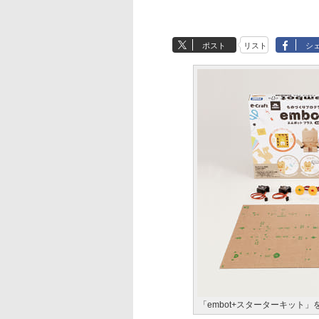
ポスト
リスト
シ
「embot+スターターキット」