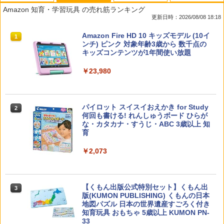
Amazon 知育・学習玩具 の売れ筋ランキング
更新日時：2026/08/08 18:18
教育者のためのコーチング入門
Amazon Fire HD 10 キッズモデル (10イ
1
1
ンチ) ピンク 対象年齢3歳から 数千点の
キッズコンテンツが1年間使い放題
￥2,530
￥23,980
先生のためのGoogle AI完全攻略図鑑
パイロット スイスイおえかき for Study
2
2
何回も書ける! れんしゅうボード ひらが
な・カタカナ・すうじ・ABC 3歳以上 知
￥-
育
￥2,073
カウンセリングとは何か 変化するという
3
こと (講談社現代新書 2787)
【くもん出版公式特別セット】くもん出
3
版(KUMON PUBLISHING) くもんの日本
￥1,540
地図パズル 日本の世界遺産すごろく付き
知育玩具 おもちゃ 5歳以上 KUMON PN-
33