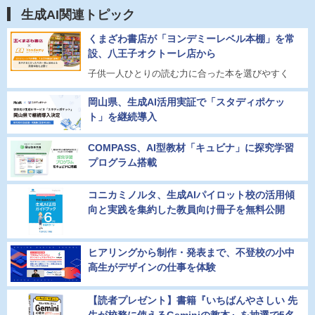
生成AI関連トピック
くまざわ書店が「ヨンデミーレベル本棚」を常
設、八王子オクトーレ店から
子供一人ひとりの読む力に合った本を選びやすく
岡山県、生成AI活用実証で「スタディポケッ
ト」を継続導入
COMPASS、AI型教材「キュビナ」に探究学習
プログラム搭載
コニカミノルタ、生成AIパイロット校の活用傾
向と実践を集約した教員向け冊子を無料公開
ヒアリングから制作・発表まで、不登校の小中
高生がデザインの仕事を体験
【読者プレゼント】書籍『いちばんやさしい 先
生が校務に使えるGeminiの教本』を抽選で5名