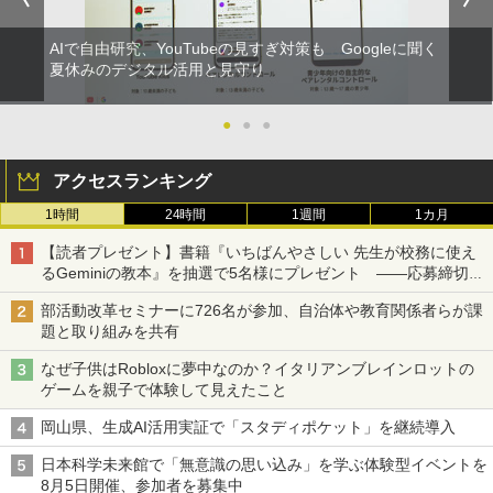
AIで自由研究、YouTubeの見すぎ対策も Googleに聞く
夏休みのデジタル活用と見守り
●
●
●
アクセスランキング
1時間
24時間
1週間
1カ月
【読者プレゼント】書籍『いちばんやさしい 先生が校務に使え
るGeminiの教本』を抽選で5名様にプレゼント ――応募締切は
2026年8月12日（水）まで
部活動改革セミナーに726名が参加、自治体や教育関係者らが課
題と取り組みを共有
なぜ子供はRobloxに夢中なのか？イタリアンブレインロットの
ゲームを親子で体験して見えたこと
岡山県、生成AI活用実証で「スタディポケット」を継続導入
日本科学未来館で「無意識の思い込み」を学ぶ体験型イベントを
8月5日開催、参加者を募集中