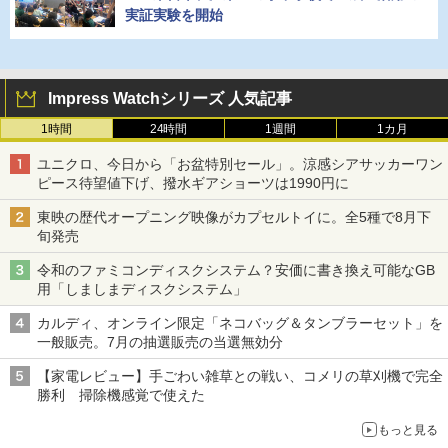
実証実験を開始
Impress Watchシリーズ 人気記事
1時間
24時間
1週間
1カ月
ユニクロ、今日から「お盆特別セール」。涼感シアサッカーワン
ピース待望値下げ、撥水ギアショーツは1990円に
東映の歴代オープニング映像がカプセルトイに。全5種で8月下
旬発売
令和のファミコンディスクシステム？安価に書き換え可能なGB
用「しましまディスクシステム」
カルディ、オンライン限定「ネコバッグ＆タンブラーセット」を
一般販売。7月の抽選販売の当選無効分
【家電レビュー】手ごわい雑草との戦い、コメリの草刈機で完全
勝利 掃除機感覚で使えた
もっと見る