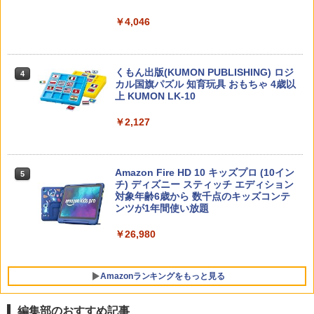
￥4,046
子どもが変わる魔法の言葉
4
￥2,200
くもん出版(KUMON PUBLISHING) ロジ
4
カル国旗パズル 知育玩具 おもちゃ 4歳以
上 KUMON LK-10
￥2,127
ゼロからわかる！ みるみる図形に強く
5
なるマンガ
￥1,430
Amazon Fire HD 10 キッズプロ (10イン
5
チ) ディズニー スティッチ エディション
対象年齢6歳から 数千点のキッズコンテ
ンツが1年間使い放題
￥26,980
Amazonランキングをもっと見る
編集部のおすすめ記事