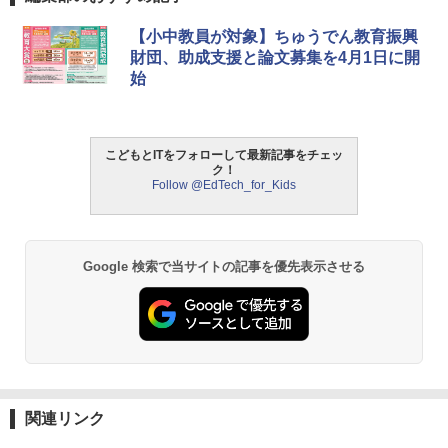
タッチペンで音が聞ける!はじめてずかん
ThinkFun ボードゲーム 「サーキット・
【小中教員が対象】ちゅうでん教育振興
1
1
1000 英語つき ([バラエティ])
メイズ」 配線回路をプログラミングする
財団、助成支援と論文募集を4月1日に開
日本語説明書付 8歳~ 76341 誕生日 クリ
始
スマス
￥5,478
￥3,118
こどもとITをフォローして最新記事をチェッ
中学英語をもう一度ひとつひとつわかり
2
ク！
やすく。改訂版
Follow @EdTech_for_Kids
モルカ: 原子・分子に強くなるカードゲ
2
ーム
￥2,750
￥1,980
Google 検索で当サイトの記事を優先表示させる
仮面ライダー 改造人間 限定ケース版
3
物理実験モデル楽器電磁気教材を教える
3
ダルトンボード/ゴルトンボード物理学、
￥4,290
Galtonplatteの物理的な機器
￥5,800
関連リンク