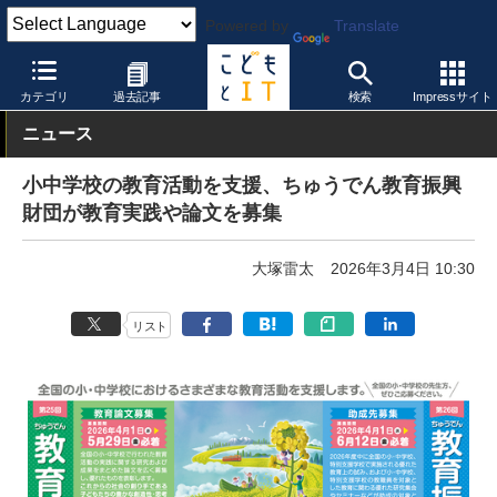
Powered by
Translate
こどもとIT
教育実践・事例
その他
カテゴリ
過去記事
検索
Impressサイト
ニュース
小中学校の教育活動を支援、ちゅうでん教育振興
財団が教育実践や論文を募集
大塚雷太
2026年3月4日 10:30
リスト