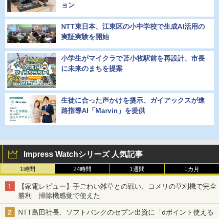
ョン
NTT東日本、江東区の小中学校で生成AI活用の
実証実験を開始
小学生がマイクラで苫小牧駅前を再設計、市長
に未来のまちを提案
生徒に合った声かけを提示、ガイアックスが進
路指導AI「Marvin」を提供
Impress Watchシリーズ 人気記事
1時間
24時間
1週間
1カ月
【家電レビュー】手ごわい雑草との戦い、コメリの草刈機で完全
勝利 掃除機感覚で使えた
NTT島田社長、ソフトバンクのセブン出資に「dポイント使える