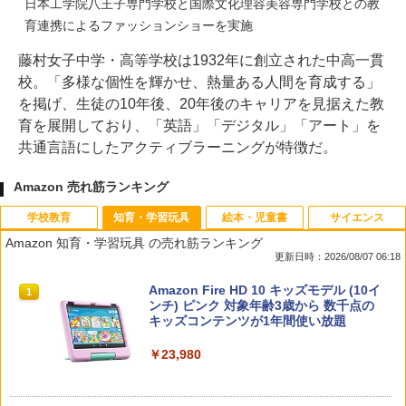
日本工学院八王子専門学校と国際文化理容美容専門学校との教
育連携によるファッションショーを実施
藤村女子中学・高等学校は1932年に創立された中高一貫
校。「多様な個性を輝かせ、熱量ある人間を育成する」
を掲げ、生徒の10年後、20年後のキャリアを見据えた教
育を展開しており、「英語」「デジタル」「アート」を
共通言語にしたアクティブラーニングが特徴だ。
Amazon 売れ筋ランキング
学校教育
知育・学習玩具
絵本・児童書
サイエンス
Amazon 知育・学習玩具 の売れ筋ランキング
更新日時：2026/08/07 06:18
先生のためのGoogle AI完全攻略図鑑
Amazon Fire HD 10 キッズモデル (10イ
1
1
ンチ) ピンク 対象年齢3歳から 数千点の
キッズコンテンツが1年間使い放題
￥-
￥23,980