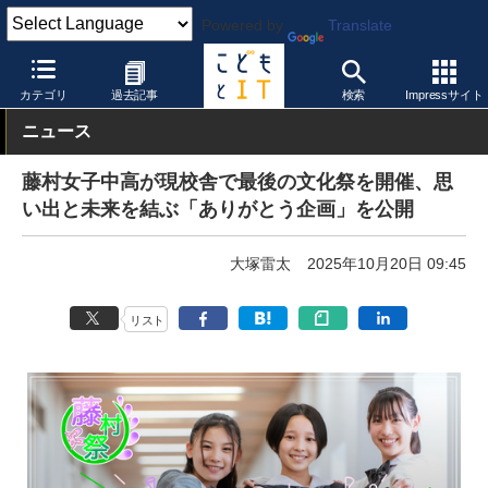
Powered by
Translate
こどもとIT
イベント・セミナー
その他
カテゴリ
過去記事
検索
Impressサイト
ニュース
藤村女子中高が現校舎で最後の文化祭を開催、思
い出と未来を結ぶ「ありがとう企画」を公開
大塚雷太
2025年10月20日 09:45
リスト