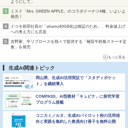
ようにして」
ミスド「Mrs. GREEN APPLE」のコラボドーナツ4種、いよいよ
発売！
ドコモ前田社長が「ahamo40GB化は検証のため」、料金値上げ
への考え方にも言及
吉野家、牛リブロースを熱々で提供する「極旨牛鉄板ステーキ定
食」を発売
もっと見る
生成AI関連トピック
岡山県、生成AI活用実証で「スタディポケッ
ト」を継続導入
COMPASS、AI型教材「キュビナ」に探究学習
プログラム搭載
コニカミノルタ、生成AIパイロット校の活用傾
向と実践を集約した教員向け冊子を無料公開