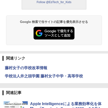
Follow @EdTech_for_Kids
ーム
￥2,750
￥1,980
Google 検索で当サイトの記事を優先表示させる
仮面ライダー 改造人間 限定ケース版
3
物理実験モデル楽器電磁気教材を教える
3
ダルトンボード/ゴルトンボード物理学、
￥4,290
Galtonplatteの物理的な機器
￥5,800
関連リンク
つかめ！理科ダマン 12 最強ロボット決
4
エンジニアリングキット小さなカート -
戦！編
4
藤村女子の学校改革情報
クリエイティブトイビルド、シンプルな
メカニックキット|子供向けの可動部品、
￥1,320
学校法人井之頭学園 藤村女子中学・高等学校
ホリデープロジェクト、ギフトイベン
ト、誕生日の楽しみ、イースターディス
カバリーを備えたインタラクティブサイ
エンスツール
関連記事
みんな大好き！ ヤマザキパン シールBO
5
￥849
OK（重版：10月上旬発送） (TJMOOK)
Apple Intelligenceによる業務効率化を体
￥2,200