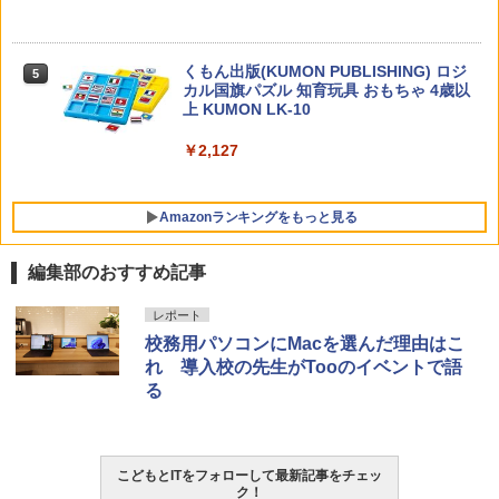
なるマンガ
￥1,430
くもん出版(KUMON PUBLISHING) ロジ
5
カル国旗パズル 知育玩具 おもちゃ 4歳以
上 KUMON LK-10
￥2,127
Amazonランキングをもっと見る
編集部のおすすめ記事
タッチペンで音が聞ける!はじめてずかん
ThinkFun ボードゲーム 「サーキット・
レポート
1
1
1000 英語つき ([バラエティ])
メイズ」 配線回路をプログラミングする
校務用パソコンにMacを選んだ理由はこ
日本語説明書付 8歳~ 76341 誕生日 クリ
れ 導入校の先生がTooのイベントで語
スマス
￥5,478
る
￥3,118
中学英語をもう一度ひとつひとつわかり
2
こどもとITをフォローして最新記事をチェッ
やすく。改訂版
ク！
モルカ: 原子・分子に強くなるカードゲ
2