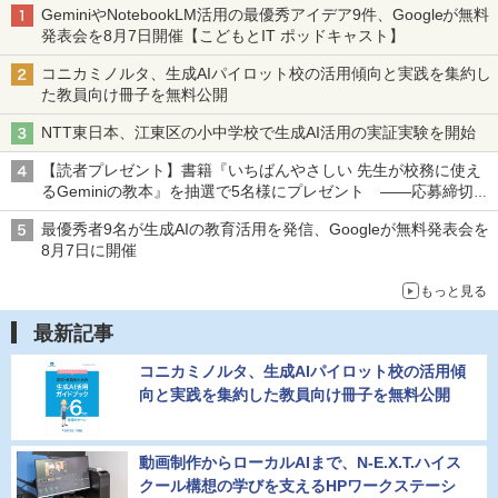
GeminiやNotebookLM活用の最優秀アイデア9件、Googleが無料
発表会を8月7日開催【こどもとIT ポッドキャスト】
コニカミノルタ、生成AIパイロット校の活用傾向と実践を集約し
た教員向け冊子を無料公開
NTT東日本、江東区の小中学校で生成AI活用の実証実験を開始
【読者プレゼント】書籍『いちばんやさしい 先生が校務に使え
るGeminiの教本』を抽選で5名様にプレゼント ――応募締切は
2026年8月12日（水）まで
最優秀者9名が生成AIの教育活用を発信、Googleが無料発表会を
8月7日に開催
もっと見る
最新記事
コニカミノルタ、生成AIパイロット校の活用傾
向と実践を集約した教員向け冊子を無料公開
動画制作からローカルAIまで、N-E.X.T.ハイス
クール構想の学びを支えるHPワークステーシ