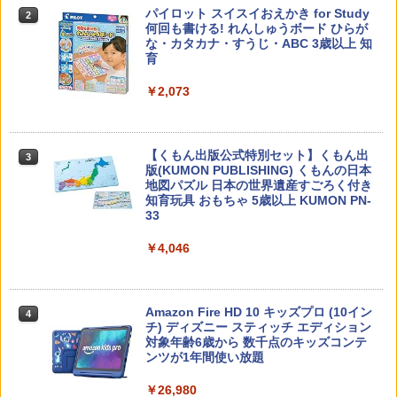
子どもが変わる魔法の言葉
パイロット スイスイおえかき for Study
2
2
何回も書ける! れんしゅうボード ひらが
な・カタカナ・すうじ・ABC 3歳以上 知
￥2,200
育
￥2,073
カウンセリングとは何か 変化するという
3
こと (講談社現代新書 2787)
【くもん出版公式特別セット】くもん出
3
版(KUMON PUBLISHING) くもんの日本
￥1,540
地図パズル 日本の世界遺産すごろく付き
知育玩具 おもちゃ 5歳以上 KUMON PN-
33
￥4,046
「ことばで伝える」ができない子どもた
4
ち 誰が〈ことばの力〉を育てるのか
￥1,870
Amazon Fire HD 10 キッズプロ (10イン
4
チ) ディズニー スティッチ エディション
対象年齢6歳から 数千点のキッズコンテ
ンツが1年間使い放題
ゼロからわかる！ みるみる図形に強く
5
￥26,980