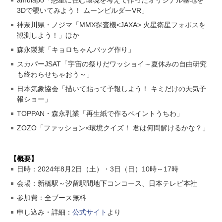
3Dで覗いてみよう！ ムーンビルダーVR」
神奈川県・ノジマ「MMX探査機<JAXA> 火星衛星フォボスを
観測しよう！」ほか
森永製菓「キョロちゃんバッグ作り」
スカパーJSAT「宇宙の祭りだワッショイ～夏休みの自由研究
も終わらせちゃおう～」
日本気象協会「描いて貼って予報しよう！ キミだけの天気予
報ショー」
TOPPAN・森永乳業「再生紙で作るペイントうちわ」
ZOZO「ファッション×環境クイズ！ 君は何問解けるかな？」
【概要】
日時：2024年8月2日（土）・3日（日）10時～17時
会場：新橋駅～汐留駅間地下コンコース、日本テレビ本社
参加費：全ブース無料
申し込み・詳細：
公式サイト
より