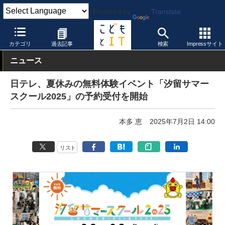
Powered by
Translate
こどもとIT
トピック
夏休み
カテゴリ
過去記事
検索
Impressサイト
ニュース
日テレ、夏休みの無料体験イベント「汐留サマー
スクール2025」の予約受付を開始
本多 恵
2025年7月2日 14:00
リスト