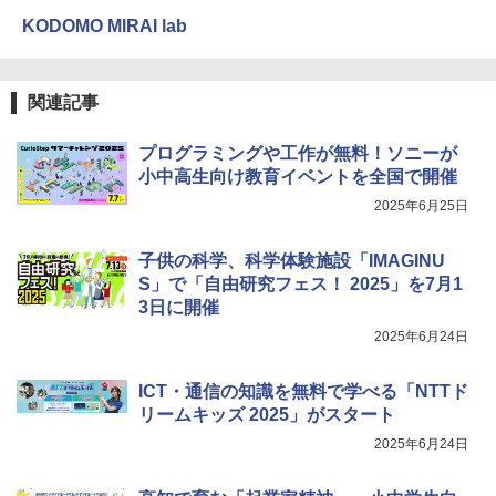
エンジニアリングキット小さなカート -
戦！編
4
クリエイティブトイビルド、シンプルな
KODOMO MIRAI lab
メカニックキット|子供向けの可動部品、
￥1,320
Joyreal モンテッソーリ ビジーボード 知
ホリデープロジェクト、ギフトイベン
4
育玩具2 3歳誕生日プレゼント男の子 女
ト、誕生日の楽しみ、イースターディス
の子 知育玩具 LED おもちゃ 指先知育 早
カバリーを備えたインタラクティブサイ
関連記事
期開発
エンスツール
自分の思いを言葉にする こどもアウトプ
5
プログラミングや工作が無料！ソニーが
￥2,669
￥849
ット図鑑 (サンクチュアリ出版)
小中高生向け教育イベントを全国で開催
￥1,650
2025年6月25日
Amazon Fire HD 10 キッズプロ (10イン
Fernrohr:実験用キャビネット
5
5
チ) ディズニー スティッチ エディション
子供の科学、科学体験施設「IMAGINU
対象年齢6歳から 数千点のキッズコンテ
￥4,758
S」で「自由研究フェス！ 2025」を7月1
ンツが1年間使い放題
3日に開催
￥26,980
2025年6月24日
ICT・通信の知識を無料で学べる「NTTド
リームキッズ 2025」がスタート
2025年6月24日