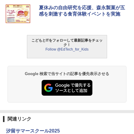
パイロット スイスイおえかき for Study
タッチペンで音が聞ける!はじめてずかん
ThinkFun ボードゲーム 「サーキット・
夏休みの自由研究を応援、森永製菓が五
1
1
1
何回も書ける! れんしゅうボード ひらが
1000 英語つき ([バラエティ])
メイズ」 配線回路をプログラミングする
感を刺激する食育体験イベントを実施
な・カタカナ・すうじ・ABC 3歳以上 知
日本語説明書付 8歳~ 76341 誕生日 クリ
育
スマス
￥5,478
￥2,073
￥3,118
こどもとITをフォローして最新記事をチェッ
ク！
中学英語をもう一度ひとつひとつわかり
2
Follow @EdTech_for_Kids
やすく。改訂版
【くもん出版公式特別セット】くもん出
モルカ: 原子・分子に強くなるカードゲ
2
2
版(KUMON PUBLISHING) くもんの日本
ーム
￥2,750
地図パズル 日本の世界遺産すごろく付き
知育玩具 おもちゃ 5歳以上 KUMON PN-
￥1,980
Google 検索で当サイトの記事を優先表示させる
33
￥4,046
仮面ライダー 改造人間 限定ケース版
3
物理実験モデル楽器電磁気教材を教える
3
ダルトンボード/ゴルトンボード物理学、
￥4,290
Galtonplatteの物理的な機器
くもん出版(KUMON PUBLISHING) ロジ
3
カル国旗パズル 知育玩具 おもちゃ 4歳以
￥5,800
上 KUMON LK-10
関連リンク
￥2,127
汐留サマースクール2025
つかめ！理科ダマン 12 最強ロボット決
4