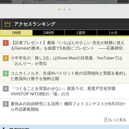
●
●
●
アクセスランキング
1時間
24時間
1週間
1カ月
【読者プレゼント】書籍『いちばんやさしい 先生が校務に使え
るGeminiの教本』を抽選で5名様にプレゼント ――応募締切は
2026年8月12日（水）まで
小中学生の「推し1位」はSnow Manの目黒蓮、YouTuberでは
「おんりー」が首位
コニカミノルタ、生成AIパイロット校の活用傾向と実践を集約し
た教員向け冊子を無料公開
「つくることを背負わせない」創造ラボ、新渡戸文化学園
VIVISTOP NITOBEの「場」の力
夏休みの自由研究にも活用！ 棚田フォトコンテストが8月3日か
ら作品募集開始
もっと見る