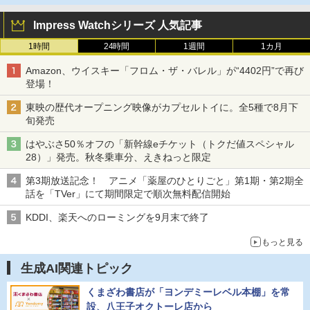
Impress Watchシリーズ 人気記事
1時間
24時間
1週間
1カ月
Amazon、ウイスキー「フロム・ザ・バレル」が“4402円”で再び
登場！
東映の歴代オープニング映像がカプセルトイに。全5種で8月下
旬発売
はやぶさ50％オフの「新幹線eチケット（トクだ値スペシャル
28）」発売。秋冬乗車分、えきねっと限定
第3期放送記念！ アニメ「薬屋のひとりごと」第1期・第2期全
話を「TVer」にて期間限定で順次無料配信開始
KDDI、楽天へのローミングを9月末で終了
もっと見る
生成AI関連トピック
くまざわ書店が「ヨンデミーレベル本棚」を常
設、八王子オクトーレ店から