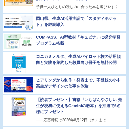
子供一人ひとりの読む力に合った本を選びやすく
岡山県、生成AI活用実証で「スタディポケッ
ト」を継続導入
COMPASS、AI型教材「キュビナ」に探究学習
プログラム搭載
コニカミノルタ、生成AIパイロット校の活用傾
向と実践を集約した教員向け冊子を無料公開
ヒアリングから制作・発表まで、不登校の小中
高生がデザインの仕事を体験
【読者プレゼント】書籍『いちばんやさしい 先
生が校務に使えるGeminiの教本』を抽選で5名
様にプレゼント
――応募締切は2026年8月12日（水）まで