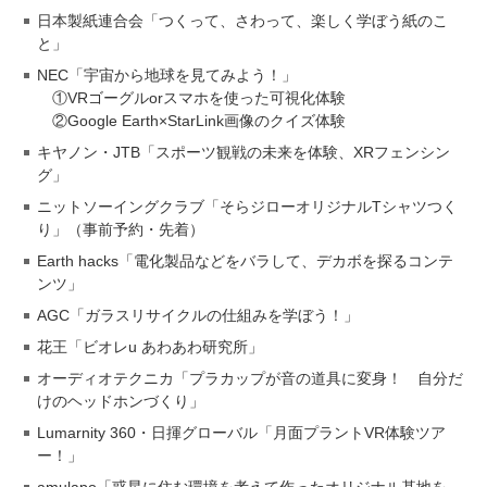
日本製紙連合会「つくって、さわって、楽しく学ぼう紙のこ
と」
NEC「宇宙から地球を見てみよう！」
①VRゴーグルorスマホを使った可視化体験
②Google Earth×StarLink画像のクイズ体験
キヤノン・JTB「スポーツ観戦の未来を体験、XRフェンシン
グ」
ニットソーイングクラブ「そらジローオリジナルTシャツつく
り」（事前予約・先着）
Earth hacks「電化製品などをバラして、デカボを探るコンテ
ンツ」
AGC「ガラスリサイクルの仕組みを学ぼう！」
花王「ビオレu あわあわ研究所」
オーディオテクニカ「プラカップが音の道具に変身！ 自分だ
けのヘッドホンづくり」
Lumarnity 360・日揮グローバル「月面プラントVR体験ツア
ー！」
amulapo「惑星に住む環境を考えて作ったオリジナル基地を