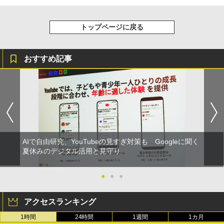
トップページに戻る
おすすめ記事
AIで自由研究、YouTubeの見すぎ対策も Googleに聞く
夏休みのデジタル活用と見守り
●
●
●
アクセスランキング
1時間
24時間
1週間
1カ月