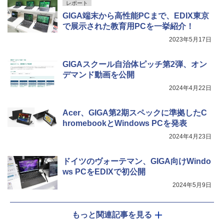
ンツが1年間使い放題
エンスツール
レポート
みんな大好き！ ヤマザキパン シールBO
5
GIGA端末から高性能PCまで、EDIX東京
￥26,980
￥849
OK（重版：10月上旬発送） (TJMOOK)
で展示された教育用PCを一挙紹介！
￥2,200
2023年5月17日
くもん出版(KUMON PUBLISHING) ロジ
Fernrohr:実験用キャビネット
5
5
カル国旗パズル 知育玩具 おもちゃ 4歳以
GIGAスクール自治体ピッチ第2弾、オン
上 KUMON LK-10
￥4,722
デマンド動画を公開
2024年4月22日
￥2,127
Acer、GIGA第2期スペックに準拠したC
hromebookとWindows PCを発表
2024年4月23日
ドイツのヴォーテマン、GIGA向けWindo
ws PCをEDIXで初公開
2024年5月9日
もっと関連記事を見る