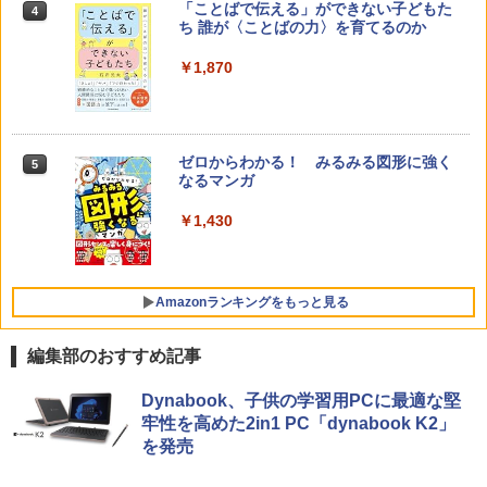
「ことばで伝える」ができない子どもた
4
ち 誰が〈ことばの力〉を育てるのか
￥1,870
ゼロからわかる！ みるみる図形に強く
5
なるマンガ
￥1,430
Amazonランキングをもっと見る
編集部のおすすめ記事
Amazon Fire HD 10 キッズモデル (10イ
タッチペンで音が聞ける!はじめてずかん
ThinkFun ボードゲーム 「サーキット・
Dynabook、子供の学習用PCに最適な堅
1
1
1
ンチ) ピンク 対象年齢3歳から 数千点の
1000 英語つき ([バラエティ])
メイズ」 配線回路をプログラミングする
牢性を高めた2in1 PC「dynabook K2」
キッズコンテンツが1年間使い放題
日本語説明書付 8歳~ 76341 誕生日 クリ
を発売
スマス
￥5,478
￥23,980