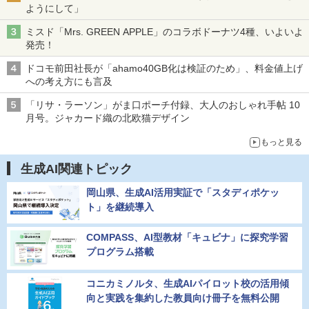
ようにして」
ミスド「Mrs. GREEN APPLE」のコラボドーナツ4種、いよいよ
発売！
ドコモ前田社長が「ahamo40GB化は検証のため」、料金値上げ
への考え方にも言及
「リサ・ラーソン」がま口ポーチ付録、大人のおしゃれ手帖 10
月号。ジャカード織の北欧猫デザイン
もっと見る
生成AI関連トピック
岡山県、生成AI活用実証で「スタディポケッ
ト」を継続導入
COMPASS、AI型教材「キュビナ」に探究学習
プログラム搭載
コニカミノルタ、生成AIパイロット校の活用傾
向と実践を集約した教員向け冊子を無料公開