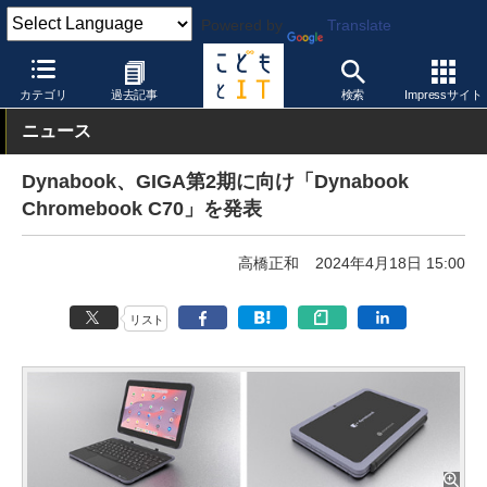
Powered by
Translate
こどもとIT
トピック
小中GIGA
カテゴリ
過去記事
検索
Impressサイト
ニュース
Dynabook、GIGA第2期に向け「Dynabook
Chromebook C70」を発表
高橋正和
2024年4月18日 15:00
リスト