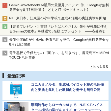
GeminiやNotebookLM活用の最優秀アイデア9件、Googleが無料
発表会を8月7日開催【こどもとIT ポッドキャスト】
NTT東日本、江東区の小中学校で生成AI活用の実証実験を開始
【読者プレゼント】書籍『いちばんやさしい 先生が校務に使え
るGeminiの教本』を抽選で5名様にプレゼント ――応募締切は
2026年8月12日（水）まで
最優秀者9名が生成AIの教育活用を発信、Googleが無料発表会を
8月7日に開催
電子黒板で子供たちの「面白い」を引き出す、鹿児島市のMIRAI
TOUCH活用事例
もっと見る
最新記事
コニカミノルタ、生成AIパイロット校の活用傾
向と実践を集約した教員向け冊子を無料公開
動画制作からローカルAIまで、N-E.X.T.ハイス
クール構想の学びを支えるHPワークステーシ