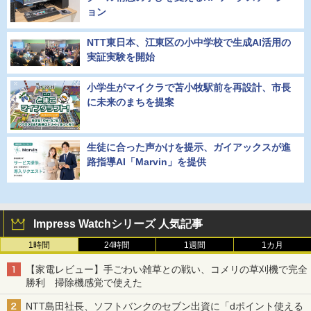
ョン
NTT東日本、江東区の小中学校で生成AI活用の
実証実験を開始
小学生がマイクラで苫小牧駅前を再設計、市長
に未来のまちを提案
生徒に合った声かけを提示、ガイアックスが進
路指導AI「Marvin」を提供
Impress Watchシリーズ 人気記事
1時間
24時間
1週間
1カ月
【家電レビュー】手ごわい雑草との戦い、コメリの草刈機で完全
勝利 掃除機感覚で使えた
NTT島田社長、ソフトバンクのセブン出資に「dポイント使える