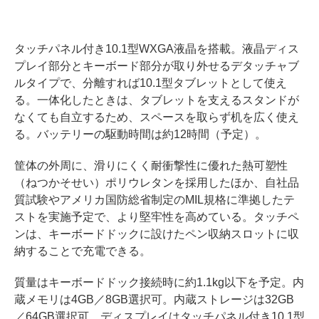
タッチパネル付き10.1型WXGA液晶を搭載。液晶ディス
プレイ部分とキーボード部分が取り外せるデタッチャブ
ルタイプで、分離すれば10.1型タブレットとして使え
る。一体化したときは、タブレットを支えるスタンドが
なくても自立するため、スペースを取らず机を広く使え
る。バッテリーの駆動時間は約12時間（予定）。
筐体の外周に、滑りにくく耐衝撃性に優れた熱可塑性
（ねつかそせい）ポリウレタンを採用したほか、自社品
質試験やアメリカ国防総省制定のMIL規格に準拠したテ
ストを実施予定で、より堅牢性を高めている。タッチペ
ンは、キーボードドックに設けたペン収納スロットに収
納することで充電できる。
質量はキーボードドック接続時に約1.1kg以下を予定。内
蔵メモリは4GB／8GB選択可。内蔵ストレージは32GB
／64GB選択可。ディスプレイはタッチパネル付き10.1型