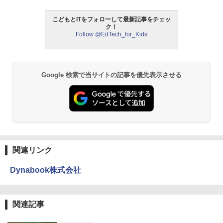
￥3,118
こどもとITをフォローして最新記事をチェッ
中学英語をもう一度ひとつひとつわかり
2
ク！
パイロット スイスイおえかき for Study
2
やすく。改訂版
Follow @EdTech_for_Kids
何回も書ける! れんしゅうボード ひらが
モルカ: 原子・分子に強くなるカードゲ
2
な・カタカナ・すうじ・ABC 3歳以上 知
ーム
￥2,750
育
￥1,980
￥2,073
Google 検索で当サイトの記事を優先表示させる
仮面ライダー 改造人間 限定ケース版
3
物理実験モデル楽器電磁気教材を教える
3
【くもん出版公式特別セット】くもん出
ダルトンボード/ゴルトンボード物理学、
3
￥4,290
版(KUMON PUBLISHING) くもんの日本
Galtonplatteの物理的な機器
地図パズル 日本の世界遺産すごろく付き
知育玩具 おもちゃ 5歳以上 KUMON PN-
￥5,800
33
関連リンク
￥4,046
つかめ！理科ダマン 12 最強ロボット決
4
Dynabook株式会社
エンジニアリングキット小さなカート -
戦！編
4
クリエイティブトイビルド、シンプルな
メカニックキット|子供向けの可動部品、
￥1,320
Amazon Fire HD 10 キッズプロ (10イン
ホリデープロジェクト、ギフトイベン
4
関連記事
チ) ディズニー スティッチ エディション
ト、誕生日の楽しみ、イースターディス
対象年齢6歳から 数千点のキッズコンテ
カバリーを備えたインタラクティブサイ