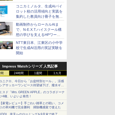
コニカミノルタ、生成AIパイ
ロット校の活用傾向と実践を
集約した教員向け冊子を無料
公開
動画制作からローカルAIま
で、N-E.X.T.ハイスクール構
想の学びを支えるHPワーク
ステーション
NTT東日本、江東区の小中学
校で生成AI活用の実証実験を
開始
Impress Watchシリーズ 人気記事
時間
24時間
1週間
1カ月
ユニクロ、今日から「お盆特別セール」。涼感
シアサッカーワンピース待望値下げ、撥水ギア
ショーツは1990円に
ミスド「Mrs. GREEN APPLE」のコラボドーナ
ツ4種、いよいよ発売！
【家電レビュー】手ごわい雑草との戦い、コメ
リの草刈機で完全勝利 掃除機感覚で使えた
7
7
7
7
8
8
8
8
9
9
9
9
10
10
10
10
KDDI、楽天へのローミングを9月末で終了