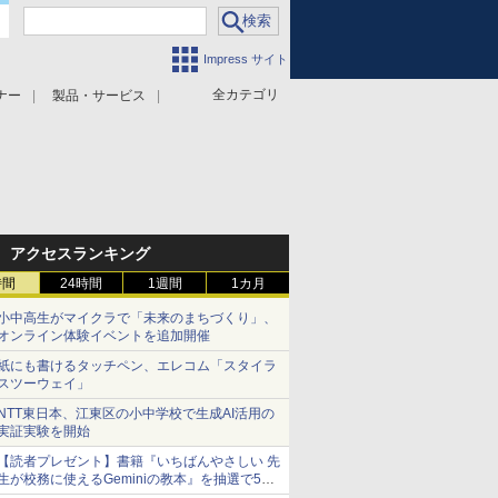
Impress サイト
全カテゴリ
ナー
製品・サービス
アクセスランキング
時間
24時間
1週間
1カ月
小中高生がマイクラで「未来のまちづくり」、
オンライン体験イベントを追加開催
紙にも書けるタッチペン、エレコム「スタイラ
スツーウェイ」
NTT東日本、江東区の小中学校で生成AI活用の
実証実験を開始
【読者プレゼント】書籍『いちばんやさしい 先
生が校務に使えるGeminiの教本』を抽選で5名
様にプレゼント ――応募締切は2026年8月12