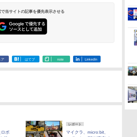
 検索で当サイトの記事を優先表示させる
ェア
はてブ
note
LinkedIn
レポート
たロボ
マイクラ、micro:bit、