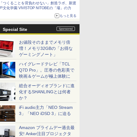
「つくることを背負わせない」創造ラボ、新渡
日（水）まで
戸文化学園 VIVISTOP NITOBEの「場」の力
もっと見る
Special Site
お値段そのままでメモリ倍
増！メモリ32GBの「お得な
ゲーミングノート」
ハイグレードテレビ「TCL
Q7D Pro」。圧巻の色彩美で
映画＆ゲームが極上体験に
総合オーディオブランドに進
化するSHANLINGとは何者
か？
iFi audio主力「NEO Stream
3」「NEO iDSD 3」に迫る
Amazon プライムデー過去最
安! Anker注目プロジェクタ