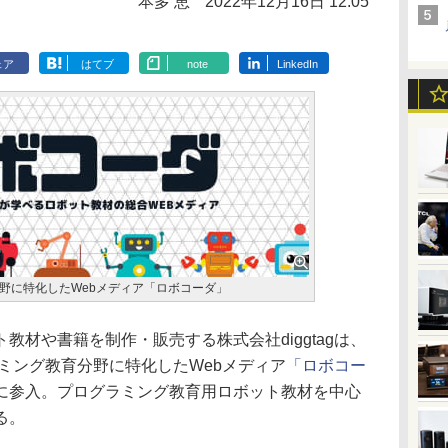
本多 恵
2022年12月16日 12:05
ェア
はてブ
note
LinkedIn
野に特化したWebメディア「ロボコーダ」
教材や書籍を制作・販売する株式会社diggtagは、
ラミング教育分野に特化したWebメディア
「ロボコー
に参入。プログラミング教育用ロボット教材を中心
る。