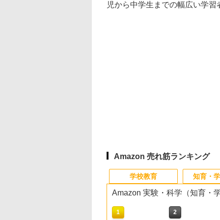
児から中学生までの幅広い学習
Amazon 売れ筋ランキング
学校教育
知育・
Amazon 実験・科学（知育
10
10
10
10
1
1
1
1
2
2
2
2