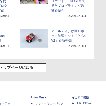
」を使
ロボット、EDIX東京で
プログ
見たプログラミング教
実践
材を紹介
2年3月9日
2022年5月26日
アールティ、移動ロボ
use
ット学習キット「Pi:Co
げ
V2」を新発売
4年6月4日
2024年6月28日
トップページに戻る
Rittor Music
イカロス出版
dフォーラム
リットーミュージック
AIRLINEweb