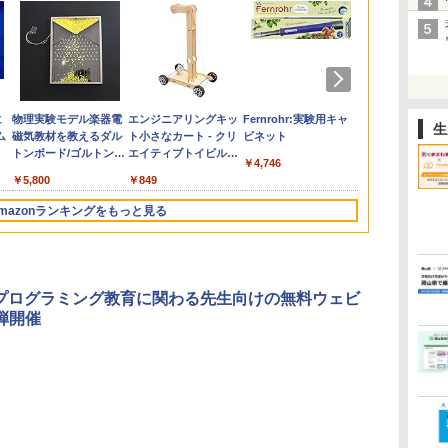
の
お
ひ
に
カウンセリングとは何
【くもん出版公式特別
仮面ライダー 改造人
物理実験モデル楽器電
「ことばで伝える」が
Amazon Fire HD 10 キ
つかめ！理科ダマン 12
エンジニアリングキッ
ゼロからわかる！ み
くもん出版(KUMON
みんな大好き！ ヤマザ
Fernrohr:実験用キャ
向山洋一の系
Joyreal モ
【第72回青
KOSMOS(コ
生
回
す
ム
か 変化するということ
セット】くもん出版
間 限定ケース版
磁気教材を教えるダル
できない子どもたち 誰
ッズプロ (10インチ) デ
最強ロボット決戦！編
ト小さなカート - クリ
るみる図形に強くなる
PUBLISHING) ロジカ
キパン シール
ビネット
先へ 授業の
リ ビジーボー
想文全国コン
617158 フ
う
(講談社現代新書 2787)
(KUMON
トンボード/ゴルトンボ
が〈ことばの力〉を育
ィズニー スティッチ
エイティブトイビル
マンガ
ル国旗パズル 知育玩具
BOOK（重版：10月上
則: 教育技術
具 1 2 3歳
題図書】まだ
スワーリング
￥4,290
￥1,320
￥4,746
タ
PUBLISHING) くもん
ード物理学、
てるのか
エディション 対象年齢
ド、シンプルなメカニ
おもちゃ 4歳以上
旬発送） (TJMOOK)
可能性を伸ば
ント男の子 女
から (ポプラ物
ニ 先史時代
￥1,540
￥4,046
￥5,800
￥1,870
￥26,980
￥849
￥1,430
￥2,127
￥2,200
￥2,750
￥2,959
￥1,540
￥5,592
3
の日本地図パズル 日本
Galtonplatteの物理的
6歳から 数千点のキッ
ックキット|子供向けの
KUMON LK-10
玩具 LED お
気づける 実験
の世界遺産すごろく付
な機器
ズコンテンツが1年間
可動部品、ホリデープ
先知育 早期開
歳からのお子
mazonランキングをもっと見る
き 知育玩具 おもちゃ 5
使い放題
ロジェクト、ギフトイ
ンダード・エ
心者向けセット
歳以上 KUMON PN-33
ベント、誕生日の楽し
ン)
物 洗面器 ピ
み、イースターディス
飾 多言語対応
カバリーを備えたイン
タラクティブサイエン
a、プログラミング教育に関わる先生向けの無料ウェビ
スツール
弾開催