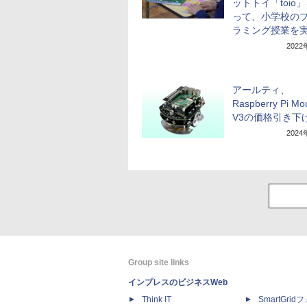
ットトイ「toio
って、小学校の
ラミング授業を
202
アールティ、
Raspberry Pi Mo
V3の価格引き下
202
Group site links
インプレスのビジネスWeb
Think IT
SmartGri