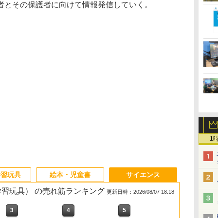
者とその保護者に向けて情報発信していく。
1
学習玩具
絵本・児童書
サイエンス
・学習玩具） の売れ筋ランキング
更新日時：2026/08/07 18:18
3
3
3
3
4
4
4
4
5
5
5
5
6
6
6
6