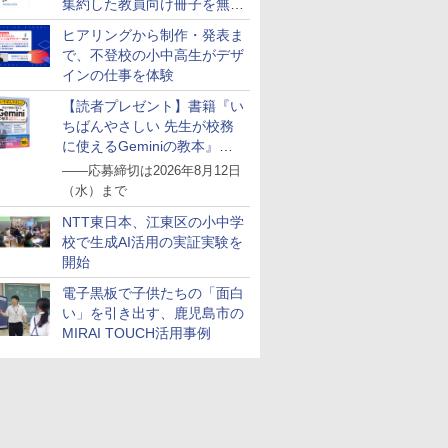
集約した教員向け冊子を無料
公開
ヒアリングから制作・発表ま
で、不登校の小中高生がデザ
インの仕事を体験
【読者プレゼント】書籍『い
ちばんやさしい 先生が校務
に使えるGeminiの教本』を
抽選で5名様にプレゼント
――応募締切は2026年8月12日
（水）まで
NTT東日本、江東区の小中学
校で生成AI活用の実証実験を
開始
電子黒板で子供たちの「面白
い」を引き出す、鹿児島市の
MIRAI TOUCH活用事例