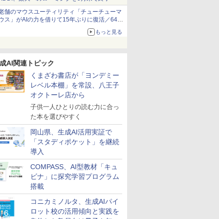
老舗のマウスユーティリティ「チューチューマ
ウス」がAIの力を借りて15年ぶりに復活／64bit
化、Windows 10/11、「Chrome」も走り回
もっと見る
る。復活記念で2026年末まで500円
譜、その
ンテッソー
少年読書感
スモス)
人間関係に「線を引
くもん出版(KUMON
自分の思いを言葉にす
KOSMOS 617134 サイ
小学生の究極の自学ノ
アガツマ(AGATSUMA)
図鑑いきもの飼ってみ
Exp Natur 50 ミネラル
「あの子だけずるい」
くもん出版(KUMON
大学受験ムビスタ 八澤
Grüne Kristalle selbst
子どもの有
ソニック 
【改訂版】
Glitzer-D
成AI関連トピック
腕を磨く法
ド 知育玩
クール 課
ァンサイエン
く」レッスン 人生がラ
PUBLISHING) スタデ
る こどもアウトプット
ボーグハンド - 油圧制
ート図鑑2: 選べるレシ
アンパンマンが上手に
た カマキリを黄色い世
&シュタイン。
がなくなる学校 合理
PUBLISHING) くもん
のたった6時間で古典
züchten:
出す教科教
キ・サポ 
熟語｜大学
Experimen
くまざわ書店が「ヨンデミー
が子供の
誕生日プレゼ
まだここ
ソルトガ
クになる「バウンダリ
ィクロック DC-53 ホワ
図鑑 (サンクチュアリ
御 XXL ロボットハンド
ピ編
描けちゃう! 天才脳ら
界で育てたらどうな
的配慮を支える基礎的
の玉そろばん120 知育
文法: MOVIE×STUDY
Experimentierkasten
ー 10cm 
番！ 効率
￥3,139
￥2,310
￥3,258
す
の子 知育
語館 94)
の時間を活
ー」の考え方
イト 知育玩具 おもちゃ
出版)
サイズ調整可能 左利き
くがき教室 対象年齢
る?
環境整備
玩具 おもちゃ 3歳以上
8439-B
で熟語をマ
レベル本棚」を常設、八王子
￥1,760
￥2,264
￥1,650
￥14,790
￥1,760
￥3,491
￥1,870
￥2,420
￥2,882
￥1,870
￥1,767
￥1,983
￥1,320
もちゃ 指
セット 8
3歳以上 KUMON
用 実験ボックス 10~14
1.5才～ お絵描き おも
KUMON WC-22
オクトーレ店から
発 (スタ
様向け 初
歳のお子様用 多言語説
ちゃ
子供一人ひとりの読む力に合っ
ディショ
 卵 食べ
明書 (英語)
た本を選びやすく
ペット 装
岡山県、生成AI活用実証で
「スタディポケット」を継続
導入
COMPASS、AI型教材「キュ
ビナ」に探究学習プログラム
搭載
コニカミノルタ、生成AIパイ
ロット校の活用傾向と実践を