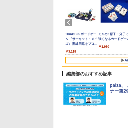
の子だけずるい」
ん出版(KUMON
受験ムビスタ 八澤
e Kristalle selbst
子どもの有能さを引き
ソニック タイマー ト
【改訂版】Z会 速読英
Glitzer-Diamanten:
先生のためのGoogle
Amazon Fire HD 10 キ
タッチペンで音が聞け
ThinkFun ボードゲー
子どもが変わる魔法
パイロット スイスイ
中学英語をもう一度
モルカ: 原子・分子
くなる学校 合理
LISHING) くもん
った6時間で古典
hten:
出す教科教育とは
キ・サポ 時っ感タイマ
熟語｜大学受験の定
Experimentierkasten
AI完全攻略図鑑
ッズモデル (10インチ)
る!はじめてずかん1000
ム 「サーキット・メイ
言葉
えかき for Study 何
とつひとつわかりや
強くなるカードゲー
慮を支える基礎的
そろばん120 知育
 MOVIE×STUDY
erimentierkasten
ー 10cm ブルー LVL-
番！ 効率的な速読学習
ピンク 対象年齢3歳か
英語つき ([バラエテ
ズ」 配線回路をプログ
も書ける! れんしゅ
く。改訂版
￥2,310
￥3,258
￥-
￥2,200
￥1,980
整備
 おもちゃ 3歳以上
8439-B
で熟語をマスター
ら 数千点のキッズコン
ィ])
ラミングする 日本語説
ボード ひらがな・カ
420
882
870
767
￥1,983
￥1,320
￥23,980
￥5,478
￥3,118
￥2,073
￥2,750
ON WC-22
テンツが1年間使い放題
明書付 8歳~ 76341 誕
カナ・すうじ・ABC 
生日 クリスマス
歳以上 知育
A
編集部のおすすめ記事
paiz
ナー第2