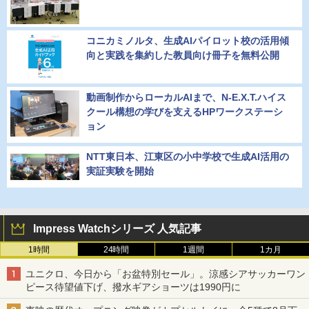
コニカミノルタ、生成AIパイロット校の活用傾
向と実践を集約した教員向け冊子を無料公開
動画制作からローカルAIまで、N-E.X.T.ハイス
クール構想の学びを支えるHPワークステーシ
ョン
NTT東日本、江東区の小中学校で生成AI活用の
実証実験を開始
Impress Watchシリーズ 人気記事
1時間
24時間
1週間
1カ月
ユニクロ、今日から「お盆特別セール」。涼感シアサッカーワン
ピース待望値下げ、撥水ギアショーツは1990円に