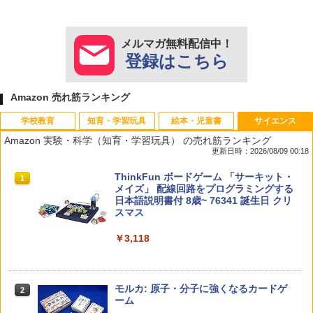
メルマガ無料配信中！
登録はこちら
Amazon 売れ筋ランキング
学校教育
知育・学習玩具
絵本・児童書
サイエンス
Amazon 実験・科学（知育・学習玩具） の売れ筋ランキング
更新日時：2026/08/09 00:18
教育者のためのコーチング入門
Amazon Fire HD 10 キッズモデル (10イ
タッチペンで音が聞ける!はじめてずかん
ThinkFun ボードゲーム 「サーキット・
1
1
1
1
ンチ) ピンク 対象年齢3歳から 数千点の
1000 英語つき ([バラエティ])
メイズ」 配線回路をプログラミングする
キッズコンテンツが1年間使い放題
日本語説明書付 8歳~ 76341 誕生日 クリ
￥2,530
スマス
￥5,478
￥23,980
￥3,118
中学英語をもう一度ひとつひとつわかり
2
カウンセリングとは何か 変化するという
パイロット スイスイおえかき for Study
2
2
やすく。改訂版
こと (講談社現代新書 2787)
何回も書ける! れんしゅうボード ひらが
モルカ: 原子・分子に強くなるカードゲ
2
な・カタカナ・すうじ・ABC 3歳以上 知
ーム
￥2,750
育
￥1,540