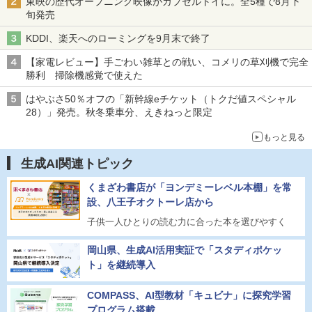
東映の歴代オープニング映像がカプセルトイに。全5種で8月下
旬発売
KDDI、楽天へのローミングを9月末で終了
【家電レビュー】手ごわい雑草との戦い、コメリの草刈機で完全
勝利 掃除機感覚で使えた
はやぶさ50％オフの「新幹線eチケット（トクだ値スペシャル
28）」発売。秋冬乗車分、えきねっと限定
もっと見る
生成AI関連トピック
くまざわ書店が「ヨンデミーレベル本棚」を常
設、八王子オクトーレ店から
子供一人ひとりの読む力に合った本を選びやすく
岡山県、生成AI活用実証で「スタディポケッ
ト」を継続導入
COMPASS、AI型教材「キュビナ」に探究学習
プログラム搭載