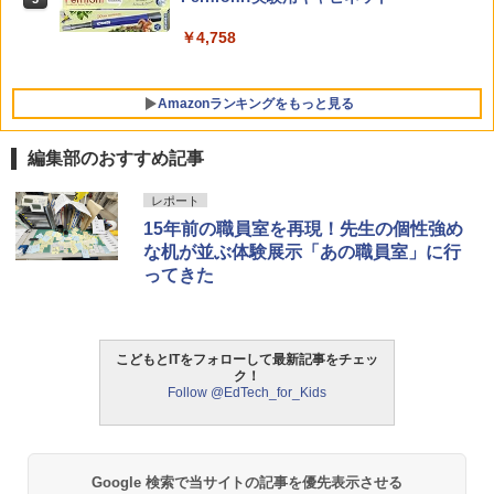
女の子 知育玩具 LED おもちゃ 指先知育
早期開発 (スタンダード・エディション)
￥4,758
￥2,959
Amazonランキングをもっと見る
編集部のおすすめ記事
レポート
15年前の職員室を再現！先生の個性強め
な机が並ぶ体験展示「あの職員室」に行
ってきた
こどもとITをフォローして最新記事をチェッ
ク！
Follow @EdTech_for_Kids
Google 検索で当サイトの記事を優先表示させる