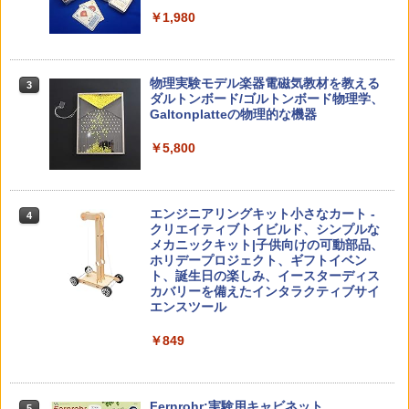
￥1,980
￥2,073
仮面ライダー 改造人間 限定ケース版
3
先生のためのGoogle AI完全攻略図鑑
3
物理実験モデル楽器電磁気教材を教える
3
【くもん出版公式特別セット】くもん出
ダルトンボード/ゴルトンボード物理学、
3
￥4,290
￥-
版(KUMON PUBLISHING) くもんの日本
Galtonplatteの物理的な機器
地図パズル 日本の世界遺産すごろく付き
知育玩具 おもちゃ 5歳以上 KUMON PN-
￥5,800
33
￥4,046
つかめ！理科ダマン 12 最強ロボット決
4
子どもが変わる魔法の言葉
4
エンジニアリングキット小さなカート -
戦！編
4
クリエイティブトイビルド、シンプルな
￥2,200
メカニックキット|子供向けの可動部品、
￥1,320
くもん出版(KUMON PUBLISHING) ロジ
ホリデープロジェクト、ギフトイベン
4
カル国旗パズル 知育玩具 おもちゃ 4歳以
ト、誕生日の楽しみ、イースターディス
上 KUMON LK-10
カバリーを備えたインタラクティブサイ
エンスツール
￥2,127
自分の思いを言葉にする こどもアウトプ
5
向山洋一の系譜、その先へ 授業の腕を磨
5
￥849
ット図鑑 (サンクチュアリ出版)
く法則: 教育技術が子供の可能性を伸ば
す
￥1,650
Joyreal モンテッソーリ ビジーボード 知
5
￥2,750
育玩具 1 2 3歳誕生日プレゼント男の子
Fernrohr:実験用キャビネット
5