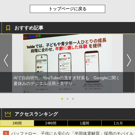
トップページに戻る
おすすめ記事
AIで自由研究、YouTubeの見すぎ対策も Googleに聞く
夏休みのデジタル活用と見守り
●
●
●
アクセスランキング
1時間
24時間
1週間
1カ月
バッファロー、子供にも安心な「半固体電解質」採用のモバイル