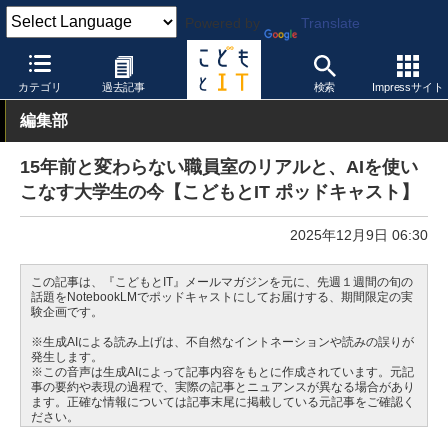
Powered by
Translate
こどもとIT
校種
小学校
カテゴリ
過去記事
検索
Impressサイト
編集部
15年前と変わらない職員室のリアルと、AIを使い
こなす大学生の今【こどもとIT ポッドキャスト】
2025年12月9日 06:30
この記事は、『こどもとIT』メールマガジンを元に、先週１週間の旬の
話題をNotebookLMでポッドキャストにしてお届けする、期間限定の実
験企画です。
※生成AIによる読み上げは、不自然なイントネーションや読みの誤りが
発生します。
※この音声は生成AIによって記事内容をもとに作成されています。元記
事の要約や表現の過程で、実際の記事とニュアンスが異なる場合があり
ます。正確な情報については記事末尾に掲載している元記事をご確認く
ださい。