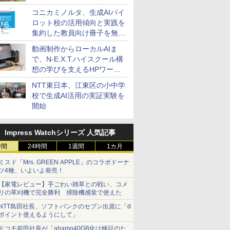
コニカミノルタ、生成AIパイ
ロット校の活用傾向と実践を
集約した教員向け冊子を無料
公開
動画制作からローカルAIま
で、N-E.X.T.ハイスクール構
想の学びを支えるHPワーク
ステーション
NTT東日本、江東区の小中学
校で生成AI活用の実証実験を
開始
Impress Watchシリーズ 人気記事
時間
24時間
1週間
1カ月
ミスド「Mrs. GREEN APPLE」のコラボドーナ
ツ4種、いよいよ発売！
【家電レビュー】手ごわい雑草との戦い、コメ
リの草刈機で完全勝利 掃除機感覚で使えた
NTT島田社長、ソフトバンクのセブン出資に「d
ポイント使えるようにして」
ドコモ前田社長が「ahamo40GB化は検証のた