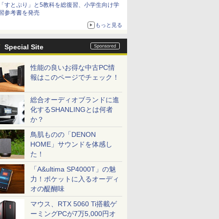
「すとぷり」と5教科を総復習、小学生向け学
習参考書を発売
もっと見る
Special Site
性能の良いお得な中古PC情
報はこのページでチェック！
総合オーディオブランドに進
化するSHANLINGとは何者
か？
鳥肌ものの「DENON
HOME」サウンドを体感し
た！
「A&ultima SP4000T」の魅
力！ポケットに入るオーディ
オの醍醐味
マウス、RTX 5060 Ti搭載ゲ
ーミングPCが7万5,000円オ