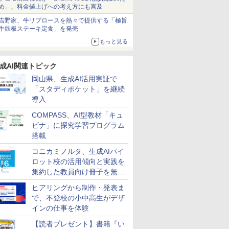
め」、料金値上げへの考え方にも言及
吉野家、牛リブロースを熱々で提供する「極旨
牛鉄板ステーキ定食」を発売
もっと見る
成AI関連トピック
岡山県、生成AI活用実証で
「スタディポケット」を継続
導入
COMPASS、AI型教材「キュ
ビナ」に探究学習プログラム
搭載
コニカミノルタ、生成AIパイ
ロット校の活用傾向と実践を
集約した教員向け冊子を無料
公開
ヒアリングから制作・発表ま
で、不登校の小中高生がデザ
インの仕事を体験
【読者プレゼント】書籍『い