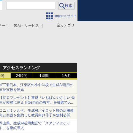
Impress サイト
全カテゴリ
ナー
製品・サービス
アクセスランキング
時間
24時間
1週間
1カ月
NTT東日本、江東区の小中学校で生成AI活用の
実証実験を開始
【読者プレゼント】書籍『いちばんやさしい 先
生が校務に使えるGeminiの教本』を抽選で5名
様にプレゼント ――応募締切は2026年8月12
コニカミノルタ、生成AIパイロット校の活用傾
日（水）まで
向と実践を集約した教員向け冊子を無料公開
岡山県、生成AI活用実証で「スタディポケッ
ト」を継続導入