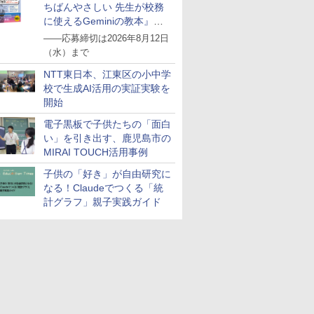
ちばんやさしい 先生が校務
に使えるGeminiの教本』を
抽選で5名様にプレゼント
――応募締切は2026年8月12日
（水）まで
NTT東日本、江東区の小中学
校で生成AI活用の実証実験を
開始
電子黒板で子供たちの「面白
い」を引き出す、鹿児島市の
MIRAI TOUCH活用事例
子供の「好き」が自由研究に
なる！Claudeでつくる「統
計グラフ」親子実践ガイド