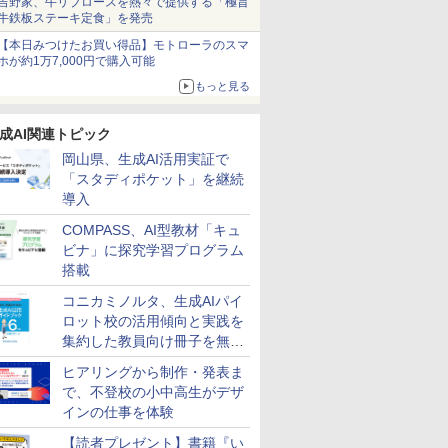
吉野家、牛リブロースを熱々で提供する「極旨
牛鉄板ステーキ定食」を発売
【本日みつけたお買い得品】モトローラのスマ
ホが約1万7,000円で購入可能
もっと見る
成AI関連トピック
岡山県、生成AI活用実証で
「スタディポケット」を継続
導入
COMPASS、AI型教材「キュ
ビナ」に探究学習プログラム
搭載
コニカミノルタ、生成AIパイ
ロット校の活用傾向と実践を
集約した教員向け冊子を無料
公開
ヒアリングから制作・発表ま
で、不登校の小中高生がデザ
インの仕事を体験
【読者プレゼント】書籍『い