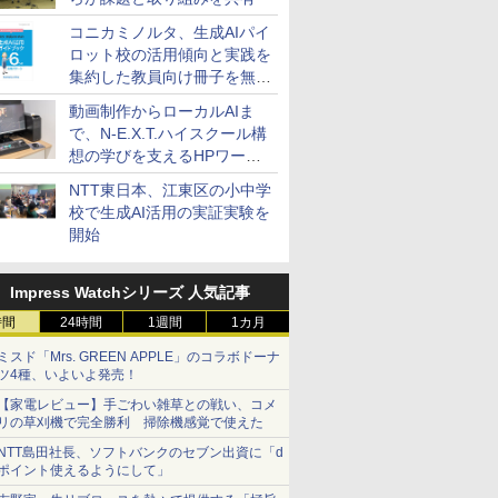
コニカミノルタ、生成AIパイ
ロット校の活用傾向と実践を
集約した教員向け冊子を無料
公開
動画制作からローカルAIま
で、N-E.X.T.ハイスクール構
想の学びを支えるHPワーク
ステーション
NTT東日本、江東区の小中学
校で生成AI活用の実証実験を
開始
Impress Watchシリーズ 人気記事
時間
24時間
1週間
1カ月
ミスド「Mrs. GREEN APPLE」のコラボドーナ
ツ4種、いよいよ発売！
【家電レビュー】手ごわい雑草との戦い、コメ
リの草刈機で完全勝利 掃除機感覚で使えた
NTT島田社長、ソフトバンクのセブン出資に「d
ポイント使えるようにして」