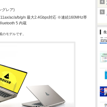
ングレア)
.11ax/ac/a/b/g/n 最大2.4Gbps対応 ※連続160MHz帯
uetooth 5 内蔵
生
非搭載のモデルです。