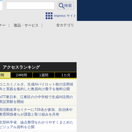
Impress サイト
全カテゴリ
ナー
製品・サービス
アクセスランキング
時間
24時間
1週間
1カ月
コニカミノルタ、生成AIパイロット校の活用傾
向と実践を集約した教員向け冊子を無料公開
NTT東日本、江東区の小中学校で生成AI活用の
実証実験を開始
部活動改革セミナーに726名が参加、自治体や
教育関係者らが課題と取り組みを共有
文部科学省、論点整理をわかりやすくまとめた
ビジュアル資料を公開