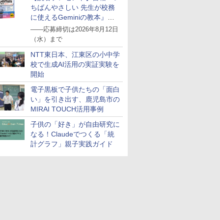
ちばんやさしい 先生が校務
に使えるGeminiの教本』を
抽選で5名様にプレゼント
――応募締切は2026年8月12日
（水）まで
NTT東日本、江東区の小中学
校で生成AI活用の実証実験を
開始
電子黒板で子供たちの「面白
い」を引き出す、鹿児島市の
MIRAI TOUCH活用事例
子供の「好き」が自由研究に
なる！Claudeでつくる「統
計グラフ」親子実践ガイド