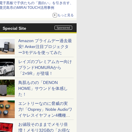
電子黒板で子供たちの「面白い」を引き出す、
鹿児島市のMIRAI TOUCH活用事例
もっと見る
Special Site
Amazon プライムデー過去最
安! Anker注目プロジェクタ
ー3モデルを使ってみた
レイズのプレミアムカー向け
ブランドHOMURAから
「2×9R」が登場！
鳥肌ものの「DENON
HOME」サウンドを体感し
た！
エントリーなのに脅威の実
力!「Osprey」Noble Audioワ
イヤレスイヤフォン4機種を
一気に聴く
お値段そのままでメモリ倍
増！メモリ32GBの「お得な