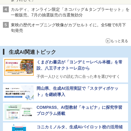
カルディ、オンライン限定「ネコバッグ＆タンブラーセット」を
一般販売。7月の抽選販売の当選無効分
東映の歴代オープニング映像がカプセルトイに。全5種で8月下
旬発売
もっと見る
生成AI関連トピック
くまざわ書店が「ヨンデミーレベル本棚」を常
設、八王子オクトーレ店から
子供一人ひとりの読む力に合った本を選びやすく
岡山県、生成AI活用実証で「スタディポケッ
ト」を継続導入
COMPASS、AI型教材「キュビナ」に探究学習
プログラム搭載
コニカミノルタ、生成AIパイロット校の活用傾