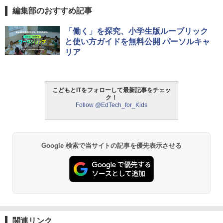
編集部のおすすめ記事
ThinkFun ボードゲーム 「サーキット・
「働く」を探究、小学生版ルーブリック
1
メイズ」 配線回路をプログラミングする
と使い方ガイドを無料公開 パーソルキャ
日本語説明書付 8歳~ 76341 誕生日 クリ
リア
スマス
￥3,118
こどもとITをフォローして最新記事をチェッ
ク！
Follow @EdTech_for_Kids
モルカ: 原子・分子に強くなるカードゲ
2
ーム
￥1,980
Google 検索で当サイトの記事を優先表示させる
物理実験モデル楽器電磁気教材を教える
3
ダルトンボード/ゴルトンボード物理学、
Galtonplatteの物理的な機器
￥5,800
関連リンク