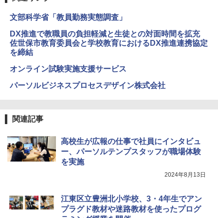
文部科学省「教員勤務実態調査」
エンジニアリングキット小さなカート -
4
クリエイティブトイビルド、シンプルな
DX推進で教職員の負担軽減と生徒との対面時間を拡充
メカニックキット|子供向けの可動部品、
佐世保市教育委員会と学校教育におけるDX推進連携協定
ホリデープロジェクト、ギフトイベン
を締結
ト、誕生日の楽しみ、イースターディス
カバリーを備えたインタラクティブサイ
オンライン試験実施支援サービス
エンスツール
パーソルビジネスプロセスデザイン株式会社
￥849
関連記事
Fernrohr:実験用キャビネット
5
￥4,746
高校生が広報の仕事で社員にインタビュ
ー、パーソルテンプスタッフが職場体験
を実施
2024年8月13日
江東区立豊洲北小学校、3・4年生でアン
プラグド教材や迷路教材を使ったプログ