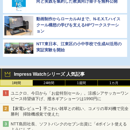
向と実践を集約した教員向け冊子を無料公開
動画制作からローカルAIまで、N-E.X.T.ハイス
クール構想の学びを支えるHPワークステーシ
ョン
NTT東日本、江東区の小中学校で生成AI活用の
実証実験を開始
Impress Watchシリーズ 人気記事
1時間
24時間
1週間
1カ月
ユニクロ、今日から「お盆特別セール」。涼感シアサッカーワン
ピース待望値下げ、撥水ギアショーツは1990円に
【家電レビュー】手ごわい雑草との戦い、コメリの草刈機で完全
勝利 掃除機感覚で使えた
NTT島田社長、ソフトバンクのセブン出資に「dポイント使える
ようにして」