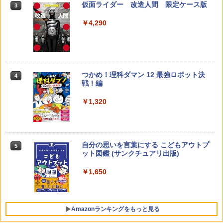
仮面ライダー 改造人間 限定ケース版
3
カウンセリングとは何か 変化するという
3
こと (講談社現代新書 2787)
【くもん出版公式特別セット】くもん出
3
￥4,290
版(KUMON PUBLISHING) くもんの日本
￥1,540
地図パズル 日本の世界遺産すごろく付き
知育玩具 おもちゃ 5歳以上 KUMON PN-
33
￥4,046
つかめ！理科ダマン 12 最強ロボット決
4
子どもが変わる魔法の言葉
4
戦！編
￥2,200
￥1,320
くもん出版(KUMON PUBLISHING) ロジ
4
カル国旗パズル 知育玩具 おもちゃ 4歳以
上 KUMON LK-10
￥2,127
自分の思いを言葉にする こどもアウトプ
5
ゼロからわかる！ みるみる図形に強く
5
ット図鑑 (サンクチュアリ出版)
なるマンガ
￥1,650
￥1,430
Amazon Fire HD 10 キッズプロ (10イン
5
チ) ディズニー スティッチ エディション
対象年齢6歳から 数千点のキッズコンテ
ンツが1年間使い放題
Amazonランキングをもっと見る
￥26,980