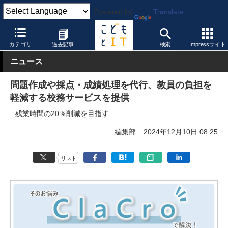
Powered by
Translate
こどもとIT
製品・サービス
校務支援システム
カテゴリ
過去記事
検索
Impressサイト
ニュース
問題作成や採点・成績処理を代行、教員の負担を
軽減する校務サービスを提供
残業時間の20％削減を目指す
編集部
2024年12月10日 08:25
リスト