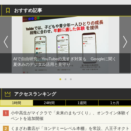
おすすめ記事
AIで自由研究、YouTubeの見すぎ対策も Googleに聞く
夏休みのデジタル活用と見守り
●
●
●
アクセスランキング
1時間
24時間
1週間
1カ月
小中高生がマイクラで「未来のまちづくり」、オンライン体験イ
ベントを追加開催
くまざわ書店が「ヨンデミーレベル本棚」を常設、八王子オクト