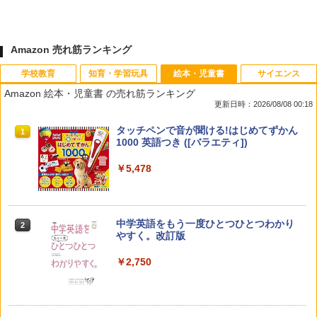
Amazon 売れ筋ランキング
学校教育
知育・学習玩具
絵本・児童書
サイエンス
Amazon 絵本・児童書 の売れ筋ランキング
更新日時：2026/08/08 00:18
教育者のためのコーチング入門
Amazon Fire HD 10 キッズモデル (10イ
タッチペンで音が聞ける!はじめてずかん
1
1
1
ンチ) ピンク 対象年齢3歳から 数千点の
1000 英語つき ([バラエティ])
キッズコンテンツが1年間使い放題
￥2,530
￥5,478
￥23,980
中学英語をもう一度ひとつひとつわかり
2
先生のためのGoogle AI完全攻略図鑑
パイロット スイスイおえかき for Study
2
2
やすく。改訂版
何回も書ける! れんしゅうボード ひらが
な・カタカナ・すうじ・ABC 3歳以上 知
￥-
￥2,750
育
￥2,073