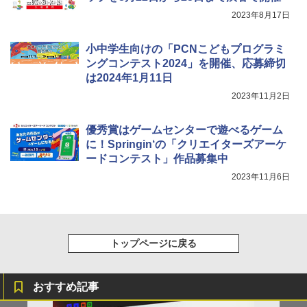
自分の思いを言葉にする こどもアウトプ
5
￥849
ット図鑑 (サンクチュアリ出版)
2023年8月17日
￥1,650
小中学生向けの「PCNこどもプログラミ
Fernrohr:実験用キャビネット
5
ングコンテスト2024」を開催、応募締切
は2024年1月11日
￥4,758
2023年11月2日
優秀賞はゲームセンターで遊べるゲーム
に！Springin‘の「クリエイターズアーケ
ードコンテスト」作品募集中
2023年11月6日
トップページに戻る
おすすめ記事