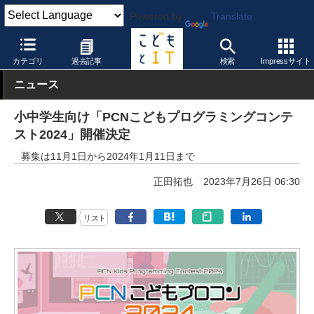
Powered by
Translate
こどもとIT
イベント・セミナー
コンテスト
カテゴリ
過去記事
検索
Impressサイト
ニュース
小中学生向け「PCNこどもプログラミングコンテ
スト2024」開催決定
募集は11月1日から2024年1月11日まで
正田拓也
2023年7月26日 06:30
リスト