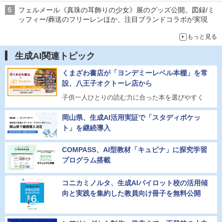
フェルメール《真珠の耳飾りの少女》展のグッズ公開。図録/ミ
ッフィー/葬送のフリーレンほか、注目ブランドコラボが実現
もっと見る
生成AI関連トピック
くまざわ書店が「ヨンデミーレベル本棚」を常
設、八王子オクトーレ店から
子供一人ひとりの読む力に合った本を選びやすく
岡山県、生成AI活用実証で「スタディポケッ
ト」を継続導入
COMPASS、AI型教材「キュビナ」に探究学習
プログラム搭載
コニカミノルタ、生成AIパイロット校の活用傾
向と実践を集約した教員向け冊子を無料公開