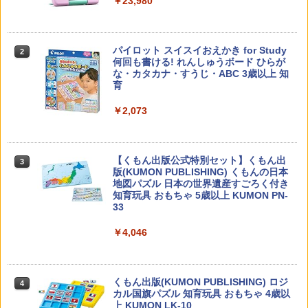
￥23,980
カウンセリングとは何か 変化するという
パイロット スイスイおえかき for Study
2
2
こと (講談社現代新書 2787)
何回も書ける! れんしゅうボード ひらが
な・カタカナ・すうじ・ABC 3歳以上 知
育
￥1,540
￥2,073
先生のためのGoogle AI完全攻略図鑑
3
【くもん出版公式特別セット】くもん出
3
￥-
版(KUMON PUBLISHING) くもんの日本
地図パズル 日本の世界遺産すごろく付き
知育玩具 おもちゃ 5歳以上 KUMON PN-
33
￥4,046
子どもが変わる魔法の言葉
4
￥2,200
くもん出版(KUMON PUBLISHING) ロジ
4
カル国旗パズル 知育玩具 おもちゃ 4歳以
上 KUMON LK-10