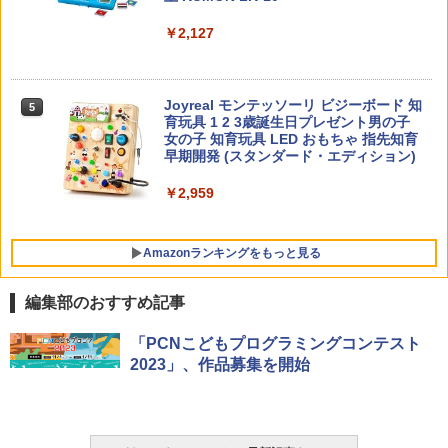
￥2,127
向山洋一の系譜、その先へ 授業の腕を磨
5
く法則: 教育技術が子供の可能性を伸ば
す
Joyreal モンテッソーリ ビジーボード 知
5
￥2,750
育玩具 1 2 3歳誕生日プレゼント男の子
女の子 知育玩具 LED おもちゃ 指先知育
早期開発 (スタンダード・エディション)
￥2,959
Amazonランキングをもっと見る
編集部のおすすめ記事
タッチペンで音が聞ける!はじめてずかん
ThinkFun ボードゲーム 「サーキット・
「PCNこどもプログラミングコンテスト
1
1
1000 英語つき ([バラエティ])
メイズ」 配線回路をプログラミングする
2023」、作品募集を開始
日本語説明書付 8歳~ 76341 誕生日 クリ
スマス
￥5,478
￥3,118