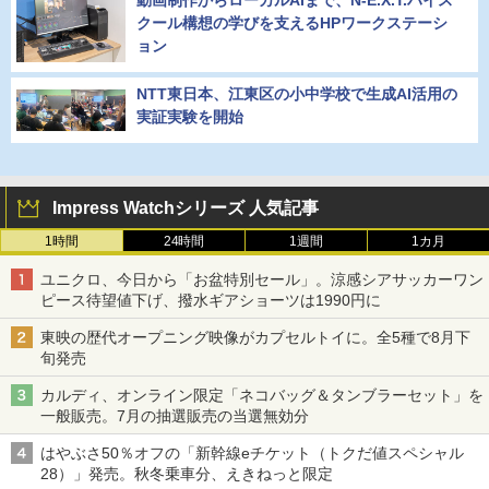
動画制作からローカルAIまで、N-E.X.T.ハイス
クール構想の学びを支えるHPワークステーシ
ョン
NTT東日本、江東区の小中学校で生成AI活用の
実証実験を開始
Impress Watchシリーズ 人気記事
1時間
24時間
1週間
1カ月
ユニクロ、今日から「お盆特別セール」。涼感シアサッカーワン
ピース待望値下げ、撥水ギアショーツは1990円に
東映の歴代オープニング映像がカプセルトイに。全5種で8月下
旬発売
カルディ、オンライン限定「ネコバッグ＆タンブラーセット」を
一般販売。7月の抽選販売の当選無効分
はやぶさ50％オフの「新幹線eチケット（トクだ値スペシャル
28）」発売。秋冬乗車分、えきねっと限定