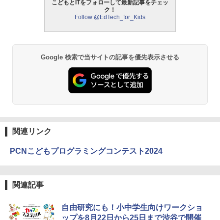
こどもとITをフォローして最新記事をチェッ
ク！
中学英語をもう一度ひとつひとつわかり
2
Follow @EdTech_for_Kids
やすく。改訂版
モルカ: 原子・分子に強くなるカードゲ
2
ーム
￥2,750
￥1,980
Google 検索で当サイトの記事を優先表示させる
仮面ライダー 改造人間 限定ケース版
3
物理実験モデル楽器電磁気教材を教える
3
ダルトンボード/ゴルトンボード物理学、
￥4,290
Galtonplatteの物理的な機器
￥5,800
関連リンク
PCNこどもプログラミングコンテスト2024
つかめ！理科ダマン 12 最強ロボット決
4
エンジニアリングキット小さなカート -
戦！編
4
クリエイティブトイビルド、シンプルな
メカニックキット|子供向けの可動部品、
￥1,320
ホリデープロジェクト、ギフトイベン
関連記事
ト、誕生日の楽しみ、イースターディス
カバリーを備えたインタラクティブサイ
自由研究にも！小中学生向けワークショ
エンスツール
ップを8月22日から25日まで渋谷で開催