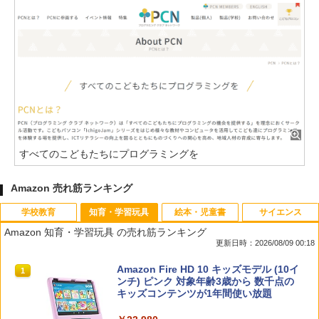
すべてのこどもたちにプログラミングを
Amazon 売れ筋ランキング
学校教育
知育・学習玩具
絵本・児童書
サイエンス
Amazon 知育・学習玩具 の売れ筋ランキング
更新日時：2026/08/09 00:18
教育者のためのコーチング入門
Amazon Fire HD 10 キッズモデル (10イ
1
1
ンチ) ピンク 対象年齢3歳から 数千点の
キッズコンテンツが1年間使い放題
￥2,530