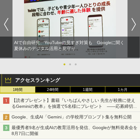
AIで自由研究、YouTubeの見すぎ対策も Googleに聞く
夏休みのデジタル活用と見守り
●
●
●
アクセスランキング
1時間
24時間
1週間
1カ月
【読者プレゼント】書籍『いちばんやさしい 先生が校務に使え
るGeminiの教本』を抽選で5名様にプレゼント ――応募締切は
2026年8月12日（水）まで
Google、生成AI「Gemini」の学校用プロンプト集を無料公開
最優秀者9名が生成AIの教育活用を発信、Googleが無料発表会を
8月7日に開催