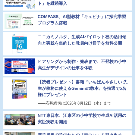
ト」を継続導入
COMPASS、AI型教材「キュビナ」に探究学習
プログラム搭載
コニカミノルタ、生成AIパイロット校の活用傾
向と実践を集約した教員向け冊子を無料公開
ヒアリングから制作・発表まで、不登校の小中
高生がデザインの仕事を体験
【読者プレゼント】書籍『いちばんやさしい 先
生が校務に使えるGeminiの教本』を抽選で5名
様にプレゼント
――応募締切は2026年8月12日（水）まで
NTT東日本、江東区の小中学校で生成AI活用の
実証実験を開始
電子黒板で子供たちの「面白い」を引き出す、