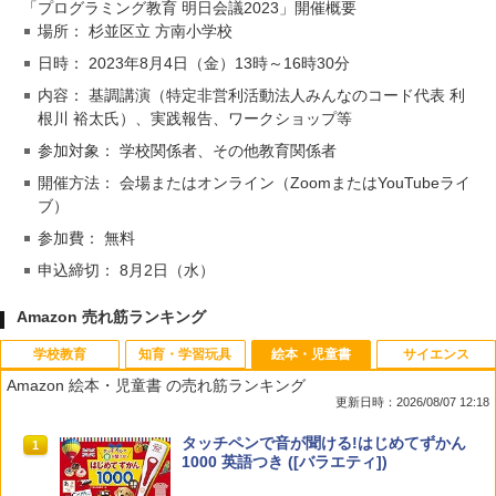
「プログラミング教育 明日会議2023」開催概要
場所： 杉並区立 方南小学校
日時： 2023年8月4日（金）13時～16時30分
内容： 基調講演（特定非営利活動法人みんなのコード代表 利
根川 裕太氏）、実践報告、ワークショップ等
参加対象： 学校関係者、その他教育関係者
開催方法： 会場またはオンライン（ZoomまたはYouTubeライ
ブ）
参加費： 無料
申込締切： 8月2日（水）
Amazon 売れ筋ランキング
学校教育
知育・学習玩具
絵本・児童書
サイエンス
Amazon 絵本・児童書 の売れ筋ランキング
更新日時：2026/08/07 12:18
先生のためのGoogle AI完全攻略図鑑
Amazon Fire HD 10 キッズモデル (10イ
タッチペンで音が聞ける!はじめてずかん
1
1
1
ンチ) ピンク 対象年齢3歳から 数千点の
1000 英語つき ([バラエティ])
キッズコンテンツが1年間使い放題
￥-