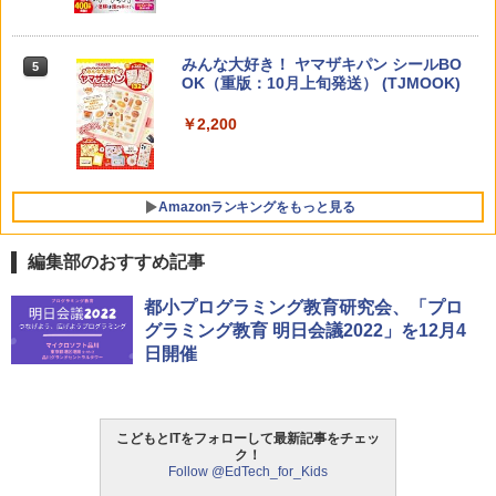
チ) ディズニー スティッチ エディション
対象年齢6歳から 数千点のキッズコンテ
ンツが1年間使い放題
みんな大好き！ ヤマザキパン シールBO
5
ゼロからわかる！ みるみる図形に強く
5
￥26,980
OK（重版：10月上旬発送） (TJMOOK)
なるマンガ
￥2,200
￥1,430
くもん出版(KUMON PUBLISHING) ロジ
5
カル国旗パズル 知育玩具 おもちゃ 4歳以
上 KUMON LK-10
Amazonランキングをもっと見る
￥2,127
編集部のおすすめ記事
ThinkFun ボードゲーム 「サーキット・
都小プログラミング教育研究会、「プロ
1
メイズ」 配線回路をプログラミングする
グラミング教育 明日会議2022」を12月4
日本語説明書付 8歳~ 76341 誕生日 クリ
日開催
スマス
￥3,118
こどもとITをフォローして最新記事をチェッ
ク！
Follow @EdTech_for_Kids
モルカ: 原子・分子に強くなるカードゲ
2