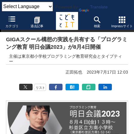
Powered by
Translate
ニュース
カテゴリ
過去記事
検索
Impressサイト
GIGAスクール構想の実践を共有する「プログラミ
ング教育 明日会議2023」が8月4日開催
主催は東京都小学校プログラミング教育研究会とタイプティ
ー
正田拓也
2023年7月17日 12:03
リスト