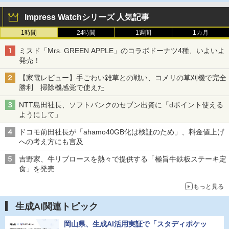
Impress Watchシリーズ 人気記事
1時間
24時間
1週間
1カ月
ミスド「Mrs. GREEN APPLE」のコラボドーナツ4種、いよいよ
発売！
【家電レビュー】手ごわい雑草との戦い、コメリの草刈機で完全
勝利 掃除機感覚で使えた
NTT島田社長、ソフトバンクのセブン出資に「dポイント使える
ようにして」
ドコモ前田社長が「ahamo40GB化は検証のため」、料金値上げ
への考え方にも言及
吉野家、牛リブロースを熱々で提供する「極旨牛鉄板ステーキ定
食」を発売
もっと見る
生成AI関連トピック
岡山県、生成AI活用実証で「スタディポケッ