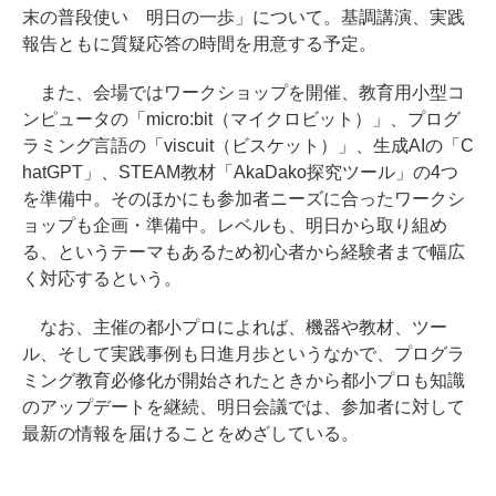
末の普段使い 明日の一歩」について。基調講演、実践
報告ともに質疑応答の時間を用意する予定。
また、会場ではワークショップを開催、教育用小型コ
ンピュータの「micro:bit（マイクロビット）」、プログ
ラミング言語の「viscuit（ビスケット）」、生成AIの「C
hatGPT」、STEAM教材「AkaDako探究ツール」の4つ
を準備中。そのほかにも参加者ニーズに合ったワークシ
ョップも企画・準備中。レベルも、明日から取り組め
る、というテーマもあるため初心者から経験者まで幅広
く対応するという。
なお、主催の都小プロによれば、機器や教材、ツー
ル、そして実践事例も日進月歩というなかで、プログラ
ミング教育必修化が開始されたときから都小プロも知識
のアップデートを継続、明日会議では、参加者に対して
最新の情報を届けることをめざしている。