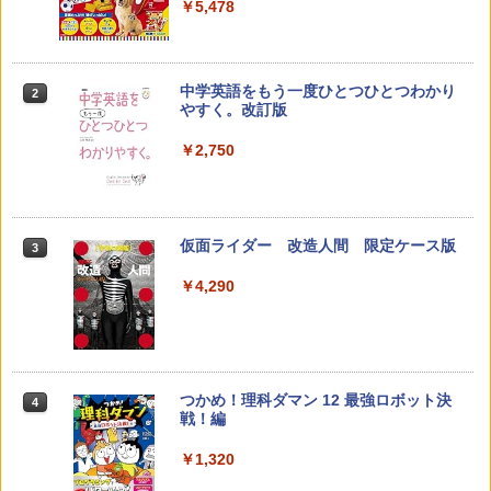
￥5,478
￥23,980
中学英語をもう一度ひとつひとつわかり
2
子どもが変わる魔法の言葉
パイロット スイスイおえかき for Study
2
2
やすく。改訂版
何回も書ける! れんしゅうボード ひらが
な・カタカナ・すうじ・ABC 3歳以上 知
￥2,200
￥2,750
育
￥2,073
仮面ライダー 改造人間 限定ケース版
3
カウンセリングとは何か 変化するという
3
こと (講談社現代新書 2787)
【くもん出版公式特別セット】くもん出
3
￥4,290
版(KUMON PUBLISHING) くもんの日本
￥1,540
地図パズル 日本の世界遺産すごろく付き
知育玩具 おもちゃ 5歳以上 KUMON PN-
33
￥4,046
つかめ！理科ダマン 12 最強ロボット決
4
「ことばで伝える」ができない子どもた
4
戦！編
ち 誰が〈ことばの力〉を育てるのか
￥1,320
￥1,870
Amazon Fire HD 10 キッズプロ (10イン
4