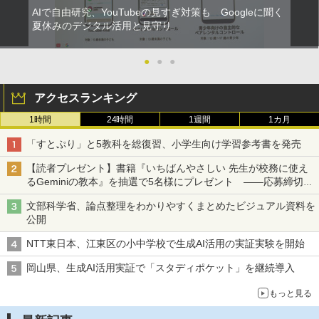
AIで自由研究、YouTubeの見すぎ対策も Googleに聞く
夏休みのデジタル活用と見守り
●
●
●
アクセスランキング
1時間
24時間
1週間
1カ月
「すとぷり」と5教科を総復習、小学生向け学習参考書を発売
【読者プレゼント】書籍『いちばんやさしい 先生が校務に使え
るGeminiの教本』を抽選で5名様にプレゼント ――応募締切は
2026年8月12日（水）まで
文部科学省、論点整理をわかりやすくまとめたビジュアル資料を
公開
NTT東日本、江東区の小中学校で生成AI活用の実証実験を開始
岡山県、生成AI活用実証で「スタディポケット」を継続導入
もっと見る