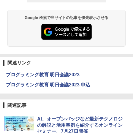
ーム
￥1,980
Google 検索で当サイトの記事を優先表示させる
物理実験モデル楽器電磁気教材を教える
3
ダルトンボード/ゴルトンボード物理学、
Galtonplatteの物理的な機器
￥5,800
関連リンク
プログラミング教育 明日会議2023
エンジニアリングキット小さなカート -
4
クリエイティブトイビルド、シンプルな
プログラミング教育 明日会議2023 申込
メカニックキット|子供向けの可動部品、
ホリデープロジェクト、ギフトイベン
ト、誕生日の楽しみ、イースターディス
カバリーを備えたインタラクティブサイ
関連記事
エンスツール
￥849
AI、オープンバッジなど最新テクノロジ
の解説と活用事例を紹介するオンライン
セミナー、7月27日開催