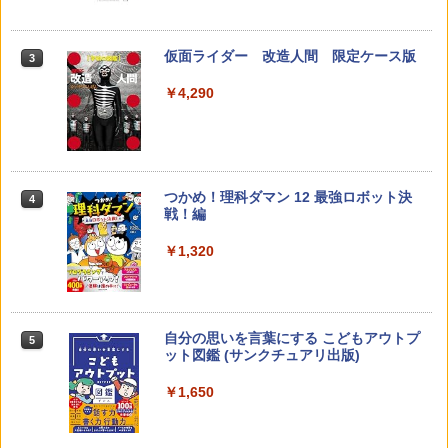
33
￥4,046
仮面ライダー 改造人間 限定ケース版
3
先生のためのGoogle AI完全攻略図鑑
3
￥4,290
￥-
くもん出版(KUMON PUBLISHING) ロジ
3
カル国旗パズル 知育玩具 おもちゃ 4歳以
上 KUMON LK-10
￥2,127
つかめ！理科ダマン 12 最強ロボット決
4
子どもが変わる魔法の言葉
4
戦！編
￥2,200
￥1,320
Joyreal モンテッソーリ ビジーボード 知
4
育玩具 1 2 3歳誕生日プレゼント男の子
女の子 知育玩具 LED おもちゃ 指先知育
早期開発 (スタンダード・エディション)
自分の思いを言葉にする こどもアウトプ
5
向山洋一の系譜、その先へ 授業の腕を磨
5
￥2,959
ット図鑑 (サンクチュアリ出版)
く法則: 教育技術が子供の可能性を伸ば
す
￥1,650
￥2,750
Amazon Fire HD 10 キッズプロ (10イン
5
チ) ディズニー スティッチ エディション