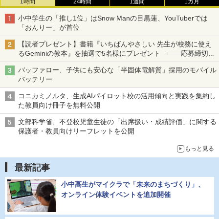
1時間
24時間
1週間
1カ月
小中学生の「推し1位」はSnow Manの目黒蓮、YouTuberでは
「おんりー」が首位
【読者プレゼント】書籍『いちばんやさしい 先生が校務に使え
るGeminiの教本』を抽選で5名様にプレゼント ――応募締切は
2026年8月12日（水）まで
バッファロー、子供にも安心な「半固体電解質」採用のモバイル
バッテリー
コニカミノルタ、生成AIパイロット校の活用傾向と実践を集約し
た教員向け冊子を無料公開
文部科学省、不登校児童生徒の「出席扱い・成績評価」に関する
保護者・教員向けリーフレットを公開
もっと見る
最新記事
小中高生がマイクラで「未来のまちづくり」、
オンライン体験イベントを追加開催