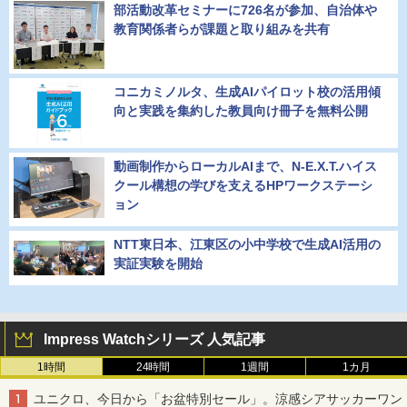
部活動改革セミナーに726名が参加、自治体や
教育関係者らが課題と取り組みを共有
コニカミノルタ、生成AIパイロット校の活用傾
向と実践を集約した教員向け冊子を無料公開
動画制作からローカルAIまで、N-E.X.T.ハイス
クール構想の学びを支えるHPワークステーシ
ョン
NTT東日本、江東区の小中学校で生成AI活用の
実証実験を開始
Impress Watchシリーズ 人気記事
1時間
24時間
1週間
1カ月
ユニクロ、今日から「お盆特別セール」。涼感シアサッカーワン