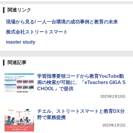
￥5,800
関連リンク
現場から見る! 一人一台環境の成功事例と教育の未来
エンジニアリングキット小さなカート -
4
クリエイティブトイビルド、シンプルな
株式会社ストリートスマート
メカニックキット|子供向けの可動部品、
ホリデープロジェクト、ギフトイベン
master study
ト、誕生日の楽しみ、イースターディス
カバリーを備えたインタラクティブサイ
エンスツール
関連記事
￥849
学習指導要領コードから教育YouTube動
画の検索が可能に、「eTeachers GIGA S
CHOOL」で提供
Fernrohr:実験用キャビネット
5
2023年2月10日
￥4,758
チエル、ストリートスマートと教育DX分
野で業務提携
2023年2月2日