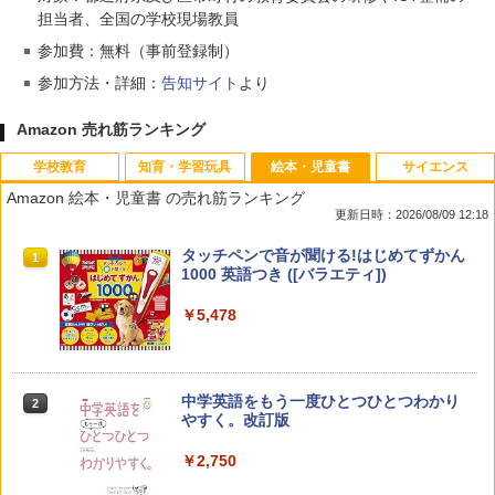
担当者、全国の学校現場教員
参加費：無料（事前登録制）
参加方法・詳細：
告知サイト
より
Amazon 売れ筋ランキング
学校教育
知育・学習玩具
絵本・児童書
サイエンス
Amazon 絵本・児童書 の売れ筋ランキング
更新日時：2026/08/09 12:18
教育者のためのコーチング入門
パイロット スイスイおえかき for Study
タッチペンで音が聞ける!はじめてずかん
1
1
1
何回も書ける! れんしゅうボード ひらが
1000 英語つき ([バラエティ])
な・カタカナ・すうじ・ABC 3歳以上 知
￥2,530
育
￥5,478
￥2,073
中学英語をもう一度ひとつひとつわかり
2
カウンセリングとは何か 変化するという
2
やすく。改訂版
こと (講談社現代新書 2787)
【くもん出版公式特別セット】くもん出
2
版(KUMON PUBLISHING) くもんの日本
￥2,750
地図パズル 日本の世界遺産すごろく付き
￥1,540
知育玩具 おもちゃ 5歳以上 KUMON PN-