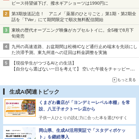
ピース待望値下げ、撥水ギアショーツは1990円に
第3期放送記念！ アニメ「薬屋のひとりごと」第1期・第2期全
話を「TVer」にて期間限定で順次無料配信開始
東映の歴代オープニング映像がカプセルトイに。全5種で8月下
旬発売
九州の高速道路、お盆期間は松橋ICなど通行止め端末を先頭にし
た渋滞予測。東九州道への迂回は料金調整を実施
【現役学生がつづるAIとの生活】
【自分なら選ばない一日を考えて】 空いた午後をチャッピーに
捧げたら、思わぬ絶景に出会った話
もっと見る
生成AI関連トピック
くまざわ書店が「ヨンデミーレベル本棚」を常
設、八王子オクトーレ店から
子供一人ひとりの読む力に合った本を選びやすく
岡山県、生成AI活用実証で「スタディポケッ
ト」を継続導入