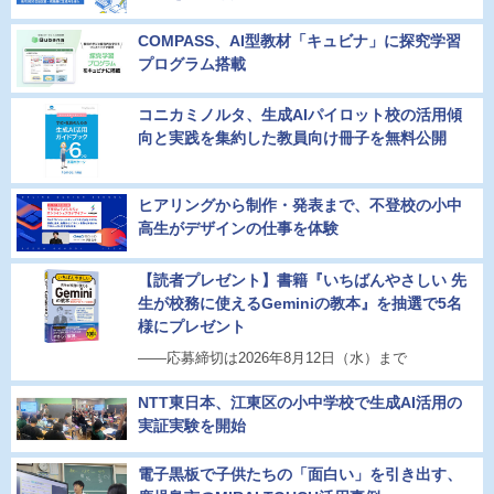
COMPASS、AI型教材「キュビナ」に探究学習
プログラム搭載
コニカミノルタ、生成AIパイロット校の活用傾
向と実践を集約した教員向け冊子を無料公開
ヒアリングから制作・発表まで、不登校の小中
高生がデザインの仕事を体験
【読者プレゼント】書籍『いちばんやさしい 先
生が校務に使えるGeminiの教本』を抽選で5名
様にプレゼント
――応募締切は2026年8月12日（水）まで
NTT東日本、江東区の小中学校で生成AI活用の
実証実験を開始
電子黒板で子供たちの「面白い」を引き出す、