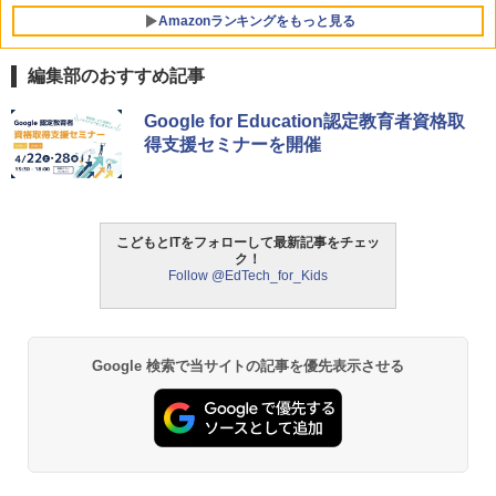
対象年齢6歳から 数千点のキッズコンテ
Amazonランキングをもっと見る
ンツが1年間使い放題
￥26,980
編集部のおすすめ記事
ThinkFun ボードゲーム 「サーキット・
Google for Education認定教育者資格取
1
メイズ」 配線回路をプログラミングする
得支援セミナーを開催
日本語説明書付 8歳~ 76341 誕生日 クリ
スマス
￥3,118
こどもとITをフォローして最新記事をチェッ
ク！
Follow @EdTech_for_Kids
モルカ: 原子・分子に強くなるカードゲ
2
ーム
￥1,980
Google 検索で当サイトの記事を優先表示させる
物理実験モデル楽器電磁気教材を教える
3
ダルトンボード/ゴルトンボード物理学、
Galtonplatteの物理的な機器