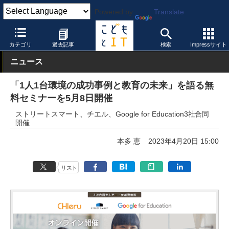
Powered by
Translate
こどもとIT
イベント・セミナー
教員研修
カテゴリ
過去記事
検索
Impressサイト
ニュース
「1人1台環境の成功事例と教育の未来」を語る無
料セミナーを5月8日開催
ストリートスマート、チエル、Google for Education3社合同
開催
本多 恵
2023年4月20日 15:00
リスト