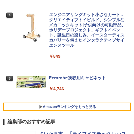
￥4,046
つかめ！理科ダマン 12 最強ロボット決
4
子どもが変わる魔法の言葉
4
エンジニアリングキット小さなカート -
戦！編
4
クリエイティブトイビルド、シンプルな
￥2,200
メカニックキット|子供向けの可動部品、
￥1,320
くもん出版(KUMON PUBLISHING) ロジ
ホリデープロジェクト、ギフトイベン
4
カル国旗パズル 知育玩具 おもちゃ 4歳以
ト、誕生日の楽しみ、イースターディス
上 KUMON LK-10
カバリーを備えたインタラクティブサイ
エンスツール
￥2,127
自分の思いを言葉にする こどもアウトプ
5
ゼロからわかる！ みるみる図形に強く
5
￥849
ット図鑑 (サンクチュアリ出版)
なるマンガ
￥1,650
￥1,430
Amazon Fire HD 10 キッズプロ (10イン
5
チ) ディズニー スティッチ エディション
Fernrohr:実験用キャビネット
5
対象年齢6歳から 数千点のキッズコンテ
ンツが1年間使い放題
￥4,746
￥26,980
Amazonランキングをもっと見る
編集部のおすすめ記事
さいたま市、「ライフイズテック レッス