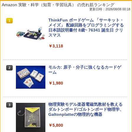
Amazon 実験・科学（知育・学習玩具） の売れ筋ランキング
更新日時：2026/08/08 00:18
教育者のためのコーチング入門
Amazon Fire HD 10 キッズモデル (10イ
タッチペンで音が聞ける!はじめてずかん
ThinkFun ボードゲーム 「サーキット・
1
1
1
1
ンチ) ピンク 対象年齢3歳から 数千点の
1000 英語つき ([バラエティ])
メイズ」 配線回路をプログラミングする
キッズコンテンツが1年間使い放題
日本語説明書付 8歳~ 76341 誕生日 クリ
￥2,530
スマス
￥5,478
￥23,980
￥3,118
中学英語をもう一度ひとつひとつわかり
2
先生のためのGoogle AI完全攻略図鑑
パイロット スイスイおえかき for Study
2
2
やすく。改訂版
何回も書ける! れんしゅうボード ひらが
モルカ: 原子・分子に強くなるカードゲ
2
な・カタカナ・すうじ・ABC 3歳以上 知
ーム
￥-
￥2,750
育
￥1,980
￥2,073
仮面ライダー 改造人間 限定ケース版
3
カウンセリングとは何か 変化するという
3
物理実験モデル楽器電磁気教材を教える
3
こと (講談社現代新書 2787)
【くもん出版公式特別セット】くもん出
ダルトンボード/ゴルトンボード物理学、
3
￥4,290
版(KUMON PUBLISHING) くもんの日本
Galtonplatteの物理的な機器
￥1,540
地図パズル 日本の世界遺産すごろく付き
知育玩具 おもちゃ 5歳以上 KUMON PN-
￥5,800
33