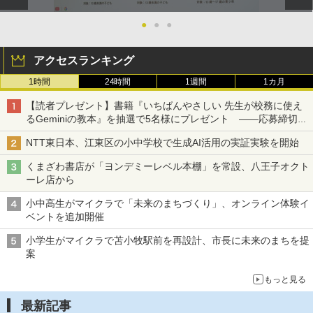
●
●
●
アクセスランキング
1時間
24時間
1週間
1カ月
【読者プレゼント】書籍『いちばんやさしい 先生が校務に使え
るGeminiの教本』を抽選で5名様にプレゼント ――応募締切は
2026年8月12日（水）まで
NTT東日本、江東区の小中学校で生成AI活用の実証実験を開始
くまざわ書店が「ヨンデミーレベル本棚」を常設、八王子オクト
ーレ店から
小中高生がマイクラで「未来のまちづくり」、オンライン体験イ
ベントを追加開催
小学生がマイクラで苫小牧駅前を再設計、市長に未来のまちを提
案
もっと見る
最新記事