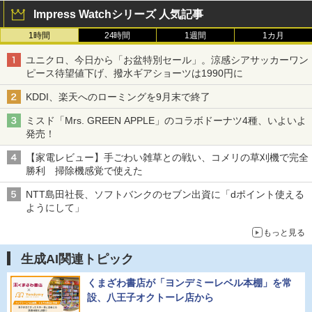
Impress Watchシリーズ 人気記事
1時間
24時間
1週間
1カ月
ユニクロ、今日から「お盆特別セール」。涼感シアサッカーワン
ピース待望値下げ、撥水ギアショーツは1990円に
KDDI、楽天へのローミングを9月末で終了
ミスド「Mrs. GREEN APPLE」のコラボドーナツ4種、いよいよ
発売！
【家電レビュー】手ごわい雑草との戦い、コメリの草刈機で完全
勝利 掃除機感覚で使えた
NTT島田社長、ソフトバンクのセブン出資に「dポイント使える
ようにして」
もっと見る
生成AI関連トピック
くまざわ書店が「ヨンデミーレベル本棚」を常
設、八王子オクトーレ店から