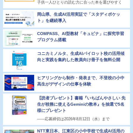
子供一人ひとりの読む力に合った本を選びやすく
岡山県、生成AI活用実証で「スタディポケッ
ト」を継続導入
COMPASS、AI型教材「キュビナ」に探究学習
プログラム搭載
コニカミノルタ、生成AIパイロット校の活用傾
向と実践を集約した教員向け冊子を無料公開
ヒアリングから制作・発表まで、不登校の小中
高生がデザインの仕事を体験
【読者プレゼント】書籍『いちばんやさしい 先
生が校務に使えるGeminiの教本』を抽選で5名
様にプレゼント
――応募締切は2026年8月12日（水）まで
NTT東日本、江東区の小中学校で生成AI活用の