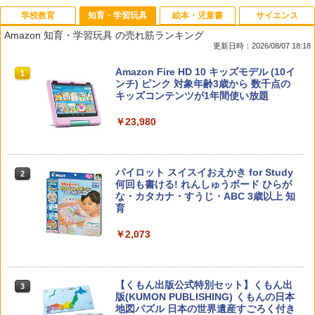
学校教育
知育・学習玩具
絵本・児童書
サイエンス
Amazon 知育・学習玩具 の売れ筋ランキング
更新日時：2026/08/07 18:18
先生のためのGoogle AI完全攻略図鑑
Amazon Fire HD 10 キッズモデル (10イ
1
1
ンチ) ピンク 対象年齢3歳から 数千点の
キッズコンテンツが1年間使い放題
￥-
￥23,980
子どもが変わる魔法の言葉
パイロット スイスイおえかき for Study
2
2
何回も書ける! れんしゅうボード ひらが
な・カタカナ・すうじ・ABC 3歳以上 知
￥2,200
育
￥2,073
カウンセリングとは何か 変化するという
3
こと (講談社現代新書 2787)
【くもん出版公式特別セット】くもん出
3
版(KUMON PUBLISHING) くもんの日本
￥1,540
地図パズル 日本の世界遺産すごろく付き