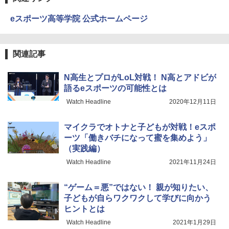
つかめ！理科ダマン 12 最強ロボット決
eスポーツ高等学院 公式ホームページ
4
エンジニアリングキット小さなカート -
戦！編
4
クリエイティブトイビルド、シンプルな
メカニックキット|子供向けの可動部品、
￥1,320
ホリデープロジェクト、ギフトイベン
関連記事
ト、誕生日の楽しみ、イースターディス
カバリーを備えたインタラクティブサイ
エンスツール
N高生とプロがLoL対戦！ N高とアドビが
語るeスポーツの可能性とは
みんな大好き！ ヤマザキパン シールBO
5
￥849
OK（重版：10月上旬発送） (TJMOOK)
Watch Headline
2020年12月11日
￥2,200
マイクラでオトナと子どもが対戦！eスポ
Fernrohr:実験用キャビネット
5
ーツ「働きバチになって蜜を集めよう」
（実践編）
￥4,746
Watch Headline
2021年11月24日
“ゲーム＝悪”ではない！ 親が知りたい、
子どもが自らワクワクして学びに向かう
ヒントとは
Watch Headline
2021年1月29日