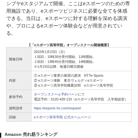
シブヤeスタジアムで開催。ここはeスポーツのための専
用施設であり、eスポーツビジネスに必要な全てを体感
できる。当日は、eスポーツに対する理解を深める講演
や、プロによるeスポーツ体験会などが用意されてい
る。
【「eスポーツ高等学院」オープンスクール開催概要】
2022年1月23日（日）
１回目：10時30分受付開始、11時開始。
開催日時
２回目：13時45分受付開始、14時開始。
※1月23日以降、毎週日曜日開催
① eスポーツ業界の展望の講演 NTTe-Sports
内容
② eスポーツ体験 東京ヴェルディeスポーツ
③ eスポーツ高等学院概要説明 eスポーツ高等学院
オープンスクール予約ページ
にて
参加予約
電話予約：0120-428-133（eスポーツ高等学院 入学相談室）
資料請求
https://esports-hs.com/request/
詳細
eスポーツ高等学院 公式ホームページ
Amazon 売れ筋ランキング