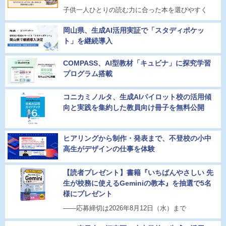
子供一人ひとりの読む力に合った本を選びやすく
岡山県、生成AI活用実証で「スタディポケッ
ト」を継続導入
COMPASS、AI型教材「キュビナ」に探究学習
プログラム搭載
コニカミノルタ、生成AIパイロット校の活用傾
向と実践を集約した教員向け冊子を無料公開
ヒアリングから制作・発表まで、不登校の小中
高生がデザインの仕事を体験
【読者プレゼント】書籍『いちばんやさしい 先
生が校務に使えるGeminiの教本』を抽選で5名
様にプレゼント
――応募締切は2026年8月12日（水）まで