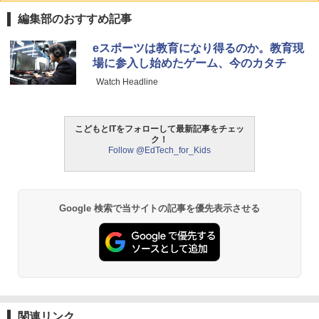
編集部のおすすめ記事
タッチペンで音が聞ける!はじめてずかん
ThinkFun ボードゲーム 「サーキット・
eスポーツは教育になり得るのか。教育現
1
1
1000 英語つき ([バラエティ])
メイズ」 配線回路をプログラミングする
場に参入し始めたゲーム、今のカタチ
日本語説明書付 8歳~ 76341 誕生日 クリ
Watch Headline
スマス
￥5,478
￥3,118
こどもとITをフォローして最新記事をチェッ
ク！
中学英語をもう一度ひとつひとつわかり
2
Follow @EdTech_for_Kids
やすく。改訂版
モルカ: 原子・分子に強くなるカードゲ
2
ーム
￥2,750
￥1,980
Google 検索で当サイトの記事を優先表示させる
仮面ライダー 改造人間 限定ケース版
3
物理実験モデル楽器電磁気教材を教える
3
ダルトンボード/ゴルトンボード物理学、
￥4,290
Galtonplatteの物理的な機器
￥5,800
関連リンク