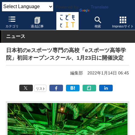
Powered by
Translate
こどもとIT
トピック
eスポーツ
カテゴリ
過去記事
検索
Impressサイト
ニュース
日本初のeスポーツ専門の高校「eスポーツ高等学
院」初回オープンスクール、1月23日に開催決定
編集部
2022年1月14日 06:45
リスト