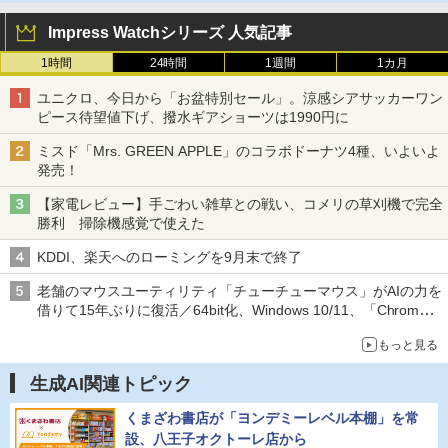
Impress Watchシリーズ 人気記事
1時間
24時間
1週間
1カ月
ユニクロ、今日から「お盆特別セール」。涼感シアサッカーワン
ピース待望値下げ、撥水ギアショーツは1990円に
ミスド「Mrs. GREEN APPLE」のコラボドーナツ4種、いよいよ
発売！
【家電レビュー】手ごわい雑草との戦い、コメリの草刈機で完全
勝利 掃除機感覚で使えた
KDDI、楽天へのローミングを9月末で終了
老舗のマウスユーティリティ「チューチューマウス」がAIの力を
借りて15年ぶりに復活／64bit化、Windows 10/11、「Chrome」
も走り回る。復活記念で2026年末まで500円
もっと見る
生成AI関連トピック
くまざわ書店が「ヨンデミーレベル本棚」を常
設、八王子オクトーレ店から