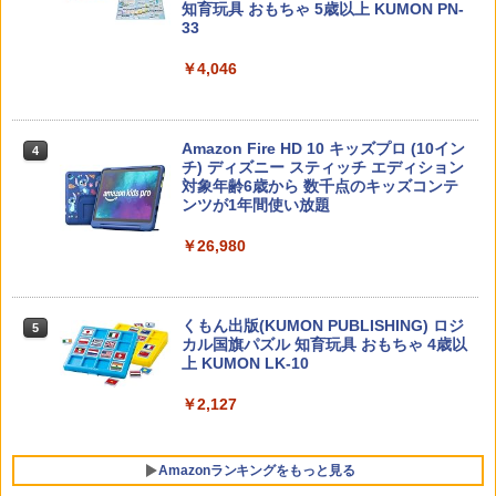
知育玩具 おもちゃ 5歳以上 KUMON PN-
33
￥4,046
「ことばで伝える」ができない子どもた
4
ち 誰が〈ことばの力〉を育てるのか
￥1,870
Amazon Fire HD 10 キッズプロ (10イン
4
チ) ディズニー スティッチ エディション
対象年齢6歳から 数千点のキッズコンテ
ンツが1年間使い放題
ゼロからわかる！ みるみる図形に強く
5
￥26,980
なるマンガ
￥1,430
くもん出版(KUMON PUBLISHING) ロジ
5
カル国旗パズル 知育玩具 おもちゃ 4歳以
上 KUMON LK-10
￥2,127
Amazonランキングをもっと見る