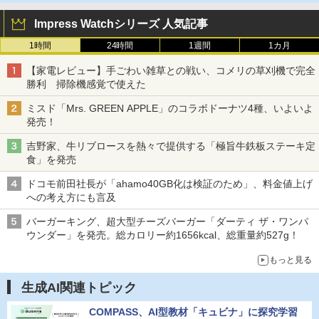
Impress Watchシリーズ 人気記事
1時間
24時間
1週間
1カ月
【家電レビュー】手ごわい雑草との戦い、コメリの草刈機で完全
勝利 掃除機感覚で使えた
ミスド「Mrs. GREEN APPLE」のコラボドーナツ4種、いよいよ
発売！
吉野家、牛リブロースを熱々で提供する「極旨牛鉄板ステーキ定
食」を発売
ドコモ前田社長が「ahamo40GB化は検証のため」、料金値上げ
への考え方にも言及
バーガーキング、超大型チーズバーガー「ダーティ ザ・ワンパ
ウンダー」を発売。総カロリー約1656kcal、総重量約527g！
もっと見る
生成AI関連トピック
COMPASS、AI型教材「キュビナ」に探究学習