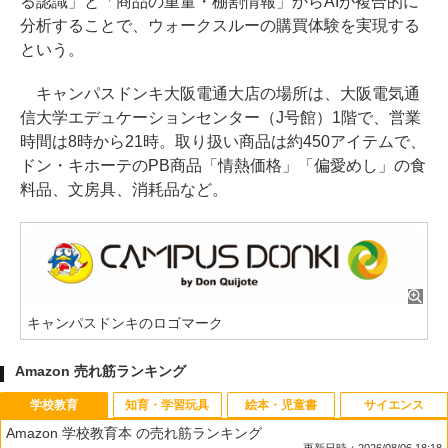
る認識」と「商品の重量・棚割情報」からAIが複合的に
分析することで、ウォークスルーの購買体験を実現する
という。
キャンパスドンキ大阪電通大店の場所は、大阪電気通
信大学エデュケーションセンター（J号館）1階で、営業
時間は8時から21時。取り扱い商品は約450アイテムで、
ドン・キホーテのPB商品「情熱価格」「偏愛めし」の食
料品、文房具、消耗品など。
キャンパスドンキのロゴマーク
Amazon 売れ筋ランキング
学校教育
知育・学習玩具
絵本・児童書
サイエンス
Amazon 学校教育本 の売れ筋ランキング
更新日時：2026/08/06 18:18