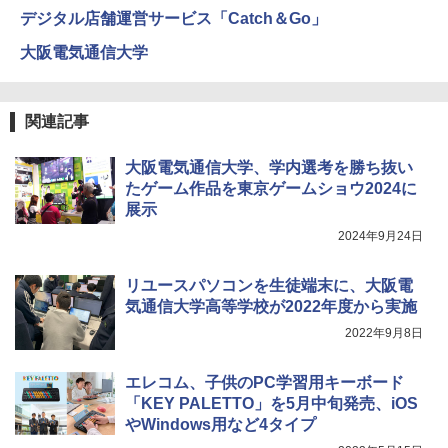
ンツが1年間使い放題
エンスツール
デジタル店舗運営サービス「Catch＆Go」
みんな大好き！ ヤマザキパン シールBO
5
￥26,980
￥849
OK（重版：10月上旬発送） (TJMOOK)
大阪電気通信大学
￥2,200
くもん出版(KUMON PUBLISHING) ロジ
Fernrohr:実験用キャビネット
5
5
関連記事
カル国旗パズル 知育玩具 おもちゃ 4歳以
上 KUMON LK-10
￥4,722
大阪電気通信大学、学内選考を勝ち抜い
￥2,127
たゲーム作品を東京ゲームショウ2024に
展示
2024年9月24日
リユースパソコンを生徒端末に、大阪電
気通信大学高等学校が2022年度から実施
2022年9月8日
エレコム、子供のPC学習用キーボード
「KEY PALETTO」を5月中旬発売、iOS
やWindows用など4タイプ