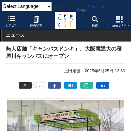
Powered by
Translate
こどもとIT
校種
大学・短大・専門学校
カテゴリ
過去記事
検索
Impressサイト
ニュース
無人店舗「キャンパスドンキ」、大阪電通大の寝
屋川キャンパスにオープン
正田拓也
2025年6月25日 12:30
リスト