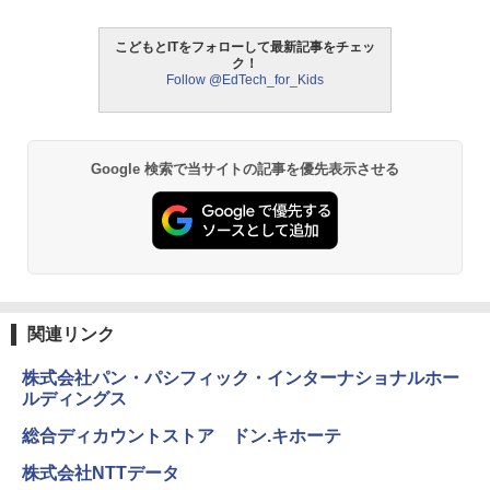
￥3,118
こどもとITをフォローして最新記事をチェッ
中学英語をもう一度ひとつひとつわかり
2
ク！
パイロット スイスイおえかき for Study
2
やすく。改訂版
Follow @EdTech_for_Kids
何回も書ける! れんしゅうボード ひらが
モルカ: 原子・分子に強くなるカードゲ
2
な・カタカナ・すうじ・ABC 3歳以上 知
ーム
￥2,750
育
￥1,980
￥2,073
Google 検索で当サイトの記事を優先表示させる
仮面ライダー 改造人間 限定ケース版
3
物理実験モデル楽器電磁気教材を教える
3
【くもん出版公式特別セット】くもん出
ダルトンボード/ゴルトンボード物理学、
3
￥4,290
版(KUMON PUBLISHING) くもんの日本
Galtonplatteの物理的な機器
地図パズル 日本の世界遺産すごろく付き
知育玩具 おもちゃ 5歳以上 KUMON PN-
￥5,800
33
関連リンク
￥4,046
つかめ！理科ダマン 12 最強ロボット決
4
株式会社パン・パシフィック・インターナショナルホー
エンジニアリングキット小さなカート -
戦！編
4
ルディングス
クリエイティブトイビルド、シンプルな
メカニックキット|子供向けの可動部品、
￥1,320
総合ディカウントストア ドン.キホーテ
Amazon Fire HD 10 キッズプロ (10イン
ホリデープロジェクト、ギフトイベン
4
チ) ディズニー スティッチ エディション
ト、誕生日の楽しみ、イースターディス
株式会社NTTデータ
対象年齢6歳から 数千点のキッズコンテ
カバリーを備えたインタラクティブサイ