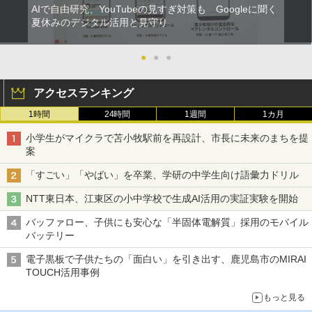
AIで自由研究、YouTubeの見すぎ対策も Googleに聞く
夏休みのデジタル活用と見守り
●
●
●
アクセスランキング
1時間
24時間
1週間
1カ月
小学生がマイクラで苫小牧駅前を再設計、市長に未来のまちを提
案
「すごい」「やばい」を卒業、学研の中学生向け語彙力ドリル
NTT東日本、江東区の小中学校で生成AI活用の実証実験を開始
バッファロー、子供にも安心な「半固体電解質」採用のモバイル
バッテリー
電子黒板で子供たちの「面白い」を引き出す、鹿児島市のMIRAI
TOUCH活用事例
もっと見る