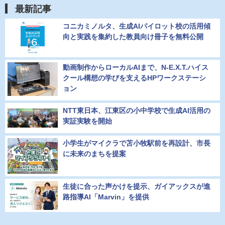
最新記事
コニカミノルタ、生成AIパイロット校の活用傾
向と実践を集約した教員向け冊子を無料公開
動画制作からローカルAIまで、N-E.X.T.ハイス
クール構想の学びを支えるHPワークステーシ
ョン
NTT東日本、江東区の小中学校で生成AI活用の
実証実験を開始
小学生がマイクラで苫小牧駅前を再設計、市長
に未来のまちを提案
生徒に合った声かけを提示、ガイアックスが進
路指導AI「Marvin」を提供