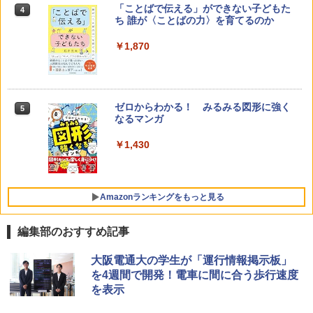
「ことばで伝える」ができない子どもた
4
ち 誰が〈ことばの力〉を育てるのか
￥1,870
ゼロからわかる！ みるみる図形に強く
5
なるマンガ
￥1,430
Amazonランキングをもっと見る
編集部のおすすめ記事
Amazon Fire HD 10 キッズモデル (10イ
タッチペンで音が聞ける!はじめてずかん
ThinkFun ボードゲーム 「サーキット・
大阪電通大の学生が「運行情報掲示板」
1
1
1
ンチ) ピンク 対象年齢3歳から 数千点の
1000 英語つき ([バラエティ])
メイズ」 配線回路をプログラミングする
を4週間で開発！電車に間に合う歩行速度
キッズコンテンツが1年間使い放題
日本語説明書付 8歳~ 76341 誕生日 クリ
を表示
スマス
￥5,478
￥23,980