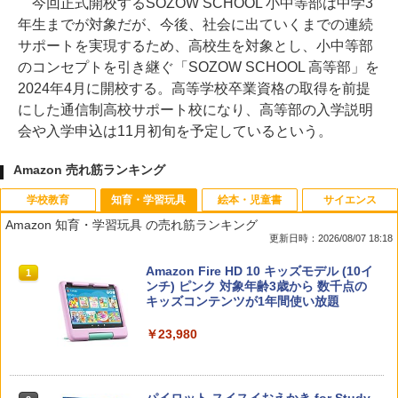
今回正式開校するSOZOW SCHOOL 小中等部は中学3
年生までが対象だが、今後、社会に出ていくまでの連続
サポートを実現するため、高校生を対象とし、小中等部
のコンセプトを引き継ぐ「SOZOW SCHOOL 高等部」を
2024年4月に開校する。高等学校卒業資格の取得を前提
にした通信制高校サポート校になり、高等部の入学説明
会や入学申込は11月初旬を予定しているという。
Amazon 売れ筋ランキング
学校教育
知育・学習玩具
絵本・児童書
サイエンス
Amazon 知育・学習玩具 の売れ筋ランキング
更新日時：2026/08/07 18:18
先生のためのGoogle AI完全攻略図鑑
Amazon Fire HD 10 キッズモデル (10イ
1
1
ンチ) ピンク 対象年齢3歳から 数千点の
キッズコンテンツが1年間使い放題
￥-
￥23,980
子どもが変わる魔法の言葉
パイロット スイスイおえかき for Study
2