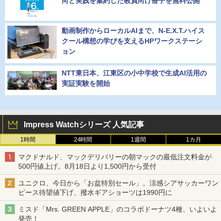
向と実践を集約した教員向け冊子を無料公開
動画制作からローカルAIまで、N-E.X.T.ハイス
クール構想の学びを支えるHPワークステーシ
ョン
NTT東日本、江東区の小中学校で生成AI活用の
実証実験を開始
Impress Watchシリーズ 人気記事
1時間
24時間
1週間
1カ月
マクドナルド、マックデリバリーの朝マックの最低注文料金が
500円値上げ。8月18日より1,500円から受付
ユニクロ、今日から「お盆特別セール」。涼感シアサッカーワン
ピース待望値下げ、撥水ギアショーツは1990円に
ミスド「Mrs. GREEN APPLE」のコラボドーナツ4種、いよいよ
発売！