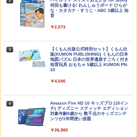
2
何回も書ける! れんしゅうボード ひらが
な・カタカナ・すうじ・ABC 3歳以上 知
￥2,200
育
￥2,073
カウンセリングとは何か 変化するという
3
こと (講談社現代新書 2787)
【くもん出版公式特別セット】くもん出
3
版(KUMON PUBLISHING) くもんの日本
￥1,540
地図パズル 日本の世界遺産すごろく付き
知育玩具 おもちゃ 5歳以上 KUMON PN-
33
￥4,046
「ことばで伝える」ができない子どもた
4
ち 誰が〈ことばの力〉を育てるのか
￥1,870
Amazon Fire HD 10 キッズプロ (10イン
4
チ) ディズニー スティッチ エディション
対象年齢6歳から 数千点のキッズコンテ
ンツが1年間使い放題
ゼロからわかる！ みるみる図形に強く
5
￥26,980
なるマンガ