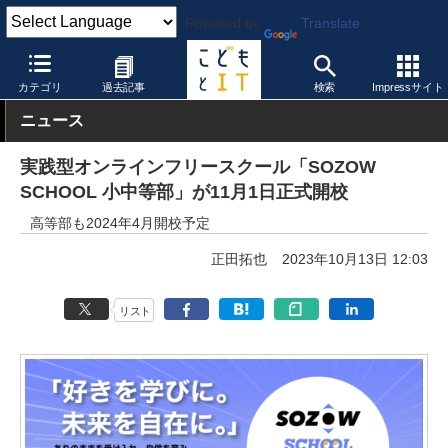
Powered by
Translate
こどもとIT
校種
小学校
カテゴリ
過去記事
検索
Impressサイト
ニュース
実践型オンラインフリースクール「SOZOW
SCHOOL 小中等部」が11月1日正式開校
高等部も2024年4月開校予定
正田拓也
2023年10月13日 12:03
リスト