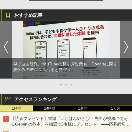
おすすめ記事
AIで自由研究、YouTubeの見すぎ対策も Googleに聞く
夏休みのデジタル活用と見守り
●
●
●
アクセスランキング
1時間
24時間
1週間
1カ月
【読者プレゼント】書籍『いちばんやさしい 先生が校務に使え
るGeminiの教本』を抽選で5名様にプレゼント ――応募締切は
2026年8月12日（水）まで