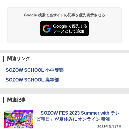
￥2,750
￥1,980
Google 検索で当サイトの記事を優先表示させる
仮面ライダー 改造人間 限定ケース版
3
物理実験モデル楽器電磁気教材を教える
3
ダルトンボード/ゴルトンボード物理学、
￥4,290
Galtonplatteの物理的な機器
￥5,800
関連リンク
つかめ！理科ダマン 12 最強ロボット決
4
SOZOW SCHOOL 小中等部
エンジニアリングキット小さなカート -
戦！編
4
クリエイティブトイビルド、シンプルな
SOZOW SCHOOL 高等部
メカニックキット|子供向けの可動部品、
￥1,320
ホリデープロジェクト、ギフトイベン
ト、誕生日の楽しみ、イースターディス
カバリーを備えたインタラクティブサイ
関連記事
エンスツール
みんな大好き！ ヤマザキパン シールBO
5
￥849
「SOZOW FES 2023 Summer with テレ
OK（重版：10月上旬発送） (TJMOOK)
ビ朝日」が夏休みにオンライン開催
￥2,200
2023年5月17日