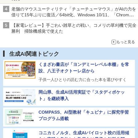
老舗のマウスユーティリティ「チューチューマウス」がAIの力を
借りて15年ぶりに復活／64bit化、Windows 10/11、「Chrome」
も走り回る。復活記念で2026年末まで500円
【家電レビュー】手ごわい雑草との戦い、コメリの草刈機で完全
勝利 掃除機感覚で使えた
もっと見る
生成AI関連トピック
くまざわ書店が「ヨンデミーレベル本棚」を常
設、八王子オクトーレ店から
子供一人ひとりの読む力に合った本を選びやすく
岡山県、生成AI活用実証で「スタディポケッ
ト」を継続導入
COMPASS、AI型教材「キュビナ」に探究学習
プログラム搭載
コニカミノルタ、生成AIパイロット校の活用傾