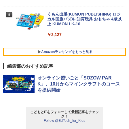
￥1,430
くもん出版(KUMON PUBLISHING) ロジ
5
カル国旗パズル 知育玩具 おもちゃ 4歳以
上 KUMON LK-10
￥2,127
Amazonランキングをもっと見る
編集部のおすすめ記事
タッチペンで音が聞ける!はじめてずかん
ThinkFun ボードゲーム 「サーキット・
オンライン習いごと「SOZOW PAR
1
1
1000 英語つき ([バラエティ])
メイズ」 配線回路をプログラミングする
K」、10月からマインクラフトのコース
日本語説明書付 8歳~ 76341 誕生日 クリ
を提供開始
スマス
￥5,478
￥3,118
こどもとITをフォローして最新記事をチェッ
中学英語をもう一度ひとつひとつわかり
2
ク！
やすく。改訂版
Follow @EdTech_for_Kids
モルカ: 原子・分子に強くなるカードゲ
2
ーム