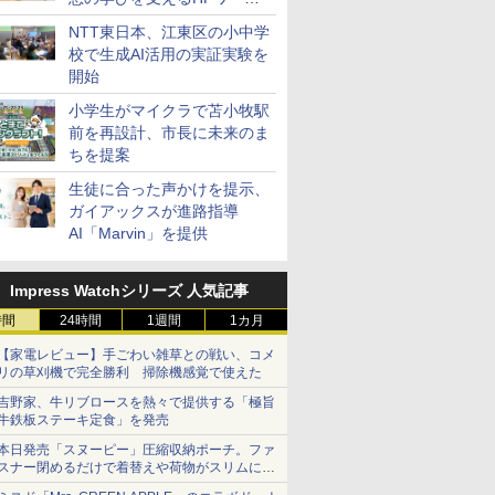
ステーション
NTT東日本、江東区の小中学
校で生成AI活用の実証実験を
開始
小学生がマイクラで苫小牧駅
前を再設計、市長に未来のま
ちを提案
生徒に合った声かけを提示、
ガイアックスが進路指導
AI「Marvin」を提供
Impress Watchシリーズ 人気記事
時間
24時間
1週間
1カ月
【家電レビュー】手ごわい雑草との戦い、コメ
リの草刈機で完全勝利 掃除機感覚で使えた
吉野家、牛リブロースを熱々で提供する「極旨
牛鉄板ステーキ定食」を発売
本日発売「スヌーピー」圧縮収納ポーチ。ファ
スナー閉めるだけで着替えや荷物がスリムにま
とまる