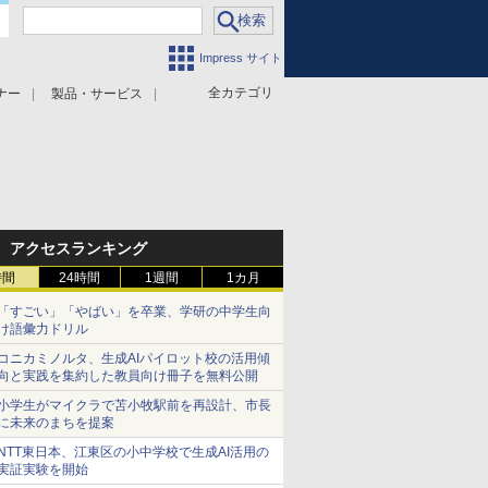
Impress サイト
全カテゴリ
ナー
製品・サービス
アクセスランキング
時間
24時間
1週間
1カ月
「すごい」「やばい」を卒業、学研の中学生向
け語彙力ドリル
コニカミノルタ、生成AIパイロット校の活用傾
向と実践を集約した教員向け冊子を無料公開
小学生がマイクラで苫小牧駅前を再設計、市長
に未来のまちを提案
NTT東日本、江東区の小中学校で生成AI活用の
実証実験を開始