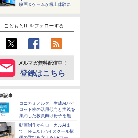
映画＆ゲームが極上体験に
こどもとIT をフォローする
メルマガ無料配信中！
登録はこちら
新記事
コニカミノルタ、生成AIパイ
ロット校の活用傾向と実践を
集約した教員向け冊子を無料
公開
動画制作からローカルAIま
で、N-E.X.T.ハイスクール構
想の学びを支えるHPワーク