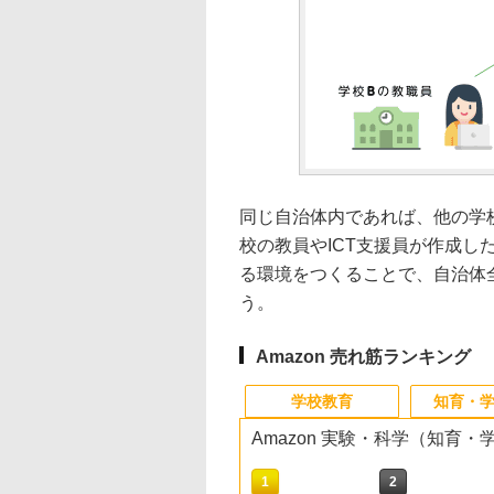
同じ自治体内であれば、他の学
校の教員やICT支援員が作成
る環境をつくることで、自治体
う。
Amazon 売れ筋ランキング
学校教育
知育・
Amazon 実験・科学（知育
10
10
10
10
1
1
1
1
2
2
2
2