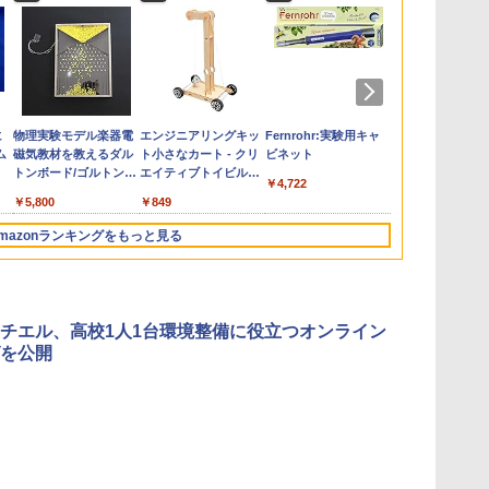
の
お
ひ
に
カウンセリングとは何
【くもん出版公式特別
仮面ライダー 改造人
物理実験モデル楽器電
「ことばで伝える」が
Amazon Fire HD 10 キ
つかめ！理科ダマン 12
エンジニアリングキッ
ゼロからわかる！ み
くもん出版(KUMON
みんな大好き！ ヤマザ
Fernrohr:実験用キャ
向山洋一の系
Joyreal モ
【第72回青
KOSMOS(コ
回
す
ム
か 変化するということ
セット】くもん出版
間 限定ケース版
磁気教材を教えるダル
できない子どもたち 誰
ッズプロ (10インチ) デ
最強ロボット決戦！編
ト小さなカート - クリ
るみる図形に強くなる
PUBLISHING) ロジカ
キパン シール
ビネット
先へ 授業の
リ ビジーボー
想文全国コン
617158 フ
う
(講談社現代新書 2787)
(KUMON
トンボード/ゴルトンボ
が〈ことばの力〉を育
ィズニー スティッチ
エイティブトイビル
マンガ
ル国旗パズル 知育玩具
BOOK（重版：10月上
則: 教育技術
具 1 2 3歳
題図書】まだ
スワーリング
￥4,290
￥1,320
￥4,722
タ
PUBLISHING) くもん
ード物理学、
てるのか
エディション 対象年齢
ド、シンプルなメカニ
おもちゃ 4歳以上
旬発送） (TJMOOK)
可能性を伸ば
ント男の子 女
から (ポプラ物
ニ 先史時代
￥1,540
￥4,046
￥5,800
￥1,870
￥26,980
￥849
￥1,430
￥2,015
￥2,200
￥2,750
￥2,959
￥1,540
￥5,592
3
の日本地図パズル 日本
Galtonplatteの物理的
6歳から 数千点のキッ
ックキット|子供向けの
KUMON LK-10
玩具 LED お
気づける 実験
の世界遺産すごろく付
な機器
ズコンテンツが1年間
可動部品、ホリデープ
先知育 早期開
歳からのお子
mazonランキングをもっと見る
き 知育玩具 おもちゃ 5
使い放題
ロジェクト、ギフトイ
ンダード・エ
心者向けセット
歳以上 KUMON PN-33
ベント、誕生日の楽し
ン)
物 洗面器 ピ
み、イースターディス
飾 多言語対応
カバリーを備えたイン
タラクティブサイエン
×チエル、高校1人1台環境整備に役立つオンライン
スツール
を公開