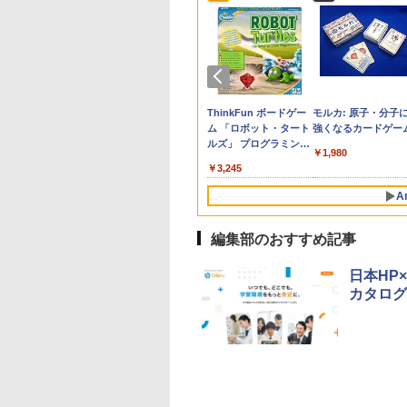
力の正体
鏡【IFデザイン賞
の思いを言葉にす
e Kristalle selbst
「あの子だけずるい」
くもん出版(KUMON
【改訂版】Z会 速読英
Glitzer-Diamanten:
先生のためのGoogle
Amazon Fire HD 10 キ
タッチペンで音が聞け
ThinkFun ボードゲー
子どもが変わる魔法
パイロット スイスイ
中学英語をもう一度
モルカ: 原子・分子
】双眼鏡 ライブ用
こどもアウトプット
hten:
がなくなる学校 合理
PUBLISHING) くもん
熟語｜大学受験の定
Experimentierkasten
AI完全攻略図鑑
ッズモデル (10インチ)
る!はじめてずかん1000
ム 「ロボット・タート
言葉
えかき for Study 何
とつひとつわかりや
強くなるカードゲー
760
倍 望遠鏡 防振 オペ
 (サンクチュアリ
erimentierkasten
的配慮を支える基礎的
の玉そろばん120 知育
番！ 効率的な速読学習
ピンク 対象年齢3歳か
英語つき ([バラエテ
ルズ」 プログラミング
も書ける! れんしゅ
く。改訂版
￥3,258
￥-
￥2,200
￥1,980
ラス 天空席 ディ
)
環境整備
玩具 おもちゃ 3歳以上
で熟語をマスター
ら 数千点のキッズコン
ィ])
的思考力を育む 日本語
ボード ひらがな・カ
709
650
767
￥2,420
￥2,882
￥1,320
￥23,980
￥5,478
￥3,245
￥2,073
￥2,750
ルを明瞭に捉えま
KUMON WC-22
テンツが1年間使い放題
説明書付 4歳～ 76431
カナ・すうじ・ABC 
SPIE光学技術 + 物
誕生日 クリスマス
歳以上 知育
A
術防振】広角視野
工学に基づく設計
イカップ クリアで
編集部のおすすめ記事
した視覚体験 超軽
コンパクト 手の平
日本HP
ズ 近視対応 日本
カタログ
扱説明書 バードウ
チング/スポーツ観
/コンサート用/野
察/卒業コンサート