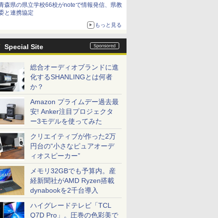
青森県の県立学校66校がnoteで情報発信、県教
委と連携協定
もっと見る
Special Site
総合オーディオブランドに進
化するSHANLINGとは何者
か？
Amazon プライムデー過去最
安! Anker注目プロジェクタ
ー3モデルを使ってみた
クリエイティブが作った2万
円台の“小さなピュアオーデ
ィオスピーカー”
メモリ32GBでも予算内。産
経新聞社がAMD Ryzen搭載
dynabookを2千台導入
ハイグレードテレビ「TCL
Q7D Pro」。圧巻の色彩美で