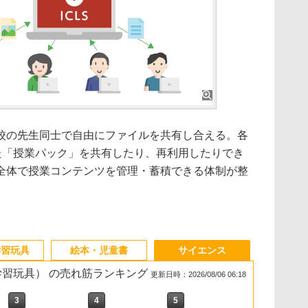
校の先生同士で自由にファイルを共有し合える。各
した「授業パック」を共有したり、再利用したりでき
全体で授業コンテンツを管理・蓄積できる体制が整
学習玩具
絵本・児童書
サイエンス
・学習玩具） の売れ筋ランキング
更新日時：2026/08/06 06:18
3
3
3
3
4
4
4
4
5
5
5
5
6
6
6
6