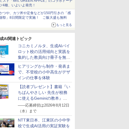
ミスド「Mrs. GREEN APPLE」のコラボドーナ
ツ4種、いよいよ発売！
かつや、カツ丼や定食などが150円引きの「感
謝祭」8日間限定で実施！ ご飯大盛も無料
もっと見る
成AI関連トピック
コニカミノルタ、生成AIパイ
ロット校の活用傾向と実践を
集約した教員向け冊子を無料
公開
ヒアリングから制作・発表ま
で、不登校の小中高生がデザ
インの仕事を体験
【読者プレゼント】書籍『い
ちばんやさしい 先生が校務
に使えるGeminiの教本』を
抽選で5名様にプレゼント
――応募締切は2026年8月12日
（水）まで
NTT東日本、江東区の小中学
校で生成AI活用の実証実験を