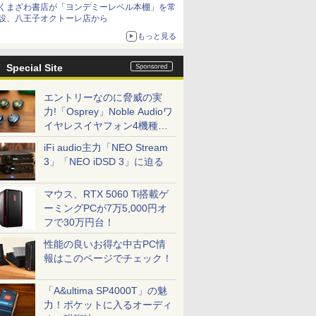
くまざわ書店が「ヨンデミーレベル本棚」を常
設、八王子オクトーレ店から
もっと見る
Special Site
エントリーなのに脅威の実
力!「Osprey」Noble Audioワ
イヤレスイヤフォン4機種を
一気に聴く
iFi audio主力「NEO Stream
3」「NEO iDSD 3」に迫る
マウス、RTX 5060 Ti搭載ゲ
ーミングPCが7万5,000円オ
フで30万円台！
性能の良いお得な中古PC情
報はこのページでチェック！
「A&ultima SP4000T」の魅
力！ポケットに入るオーディ