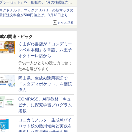
ブラーセット」を一般販売。7月の抽選販売の
当選無効分
マクドナルド、マックデリバリーの朝マックの
最低注文料金が500円値上げ。8月18日より
1,500円から受付
もっと見る
成AI関連トピック
くまざわ書店が「ヨンデミー
レベル本棚」を常設、八王子
オクトーレ店から
子供一人ひとりの読む力に合っ
た本を選びやすく
岡山県、生成AI活用実証で
「スタディポケット」を継続
導入
COMPASS、AI型教材「キュ
ビナ」に探究学習プログラム
搭載
コニカミノルタ、生成AIパイ
ロット校の活用傾向と実践を
集約した教員向け冊子を無料