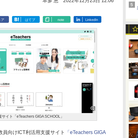
本多 恵
2022年12月23日 12:06
ェア
はてブ
note
LinkedIn
ト「eTeachers GIGA SCHOOL」
員向けICT利活用支援サイト
「eTeachers GIGA