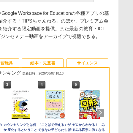
gle Workspace for Educationの各種アプリの基
介する「TIPSちゃんねる」のほか、プレミアム会
を紹介する限定動画を提供。また最新の教育・ICT
ガジンセミナー動画をアーカイブで視聴できる。
学習玩具
絵本・児童書
サイエンス
筋ランキング
更新日時：2026/08/07 18:18
3
4
5
6
の
カウンセリングとは何
「ことばで伝える」が
ゼロからわかる！ み
向山洋一の系
か 変化するということ
できない子どもたち 誰
るみる図形に強くなる
先へ 授業の