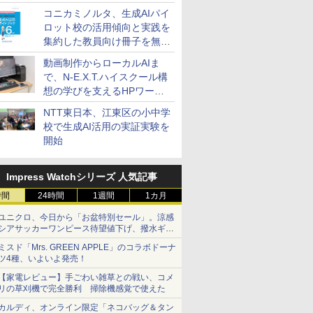
コニカミノルタ、生成AIパイ
ロット校の活用傾向と実践を
集約した教員向け冊子を無料
公開
動画制作からローカルAIま
で、N-E.X.T.ハイスクール構
想の学びを支えるHPワーク
ステーション
NTT東日本、江東区の小中学
校で生成AI活用の実証実験を
開始
Impress Watchシリーズ 人気記事
時間
24時間
1週間
1カ月
ユニクロ、今日から「お盆特別セール」。涼感
シアサッカーワンピース待望値下げ、撥水ギア
ショーツは1990円に
ミスド「Mrs. GREEN APPLE」のコラボドーナ
ツ4種、いよいよ発売！
【家電レビュー】手ごわい雑草との戦い、コメ
リの草刈機で完全勝利 掃除機感覚で使えた
カルディ、オンライン限定「ネコバッグ＆タン