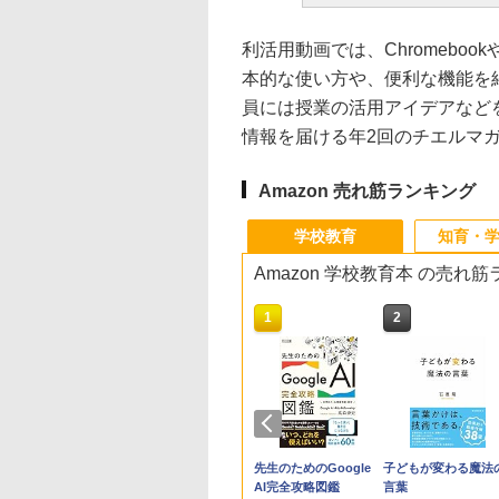
利活用動画では、ChromebookやGoo
本的な使い方や、便利な機能を紹
員には授業の活用アイデアなど
情報を届ける年2回のチエルマ
Amazon 売れ筋ランキング
学校教育
知育・
Amazon 学校教育本 の売れ
10
1
2
の子だけずるい」
子どもの有能さを引き
先生のためのGoogle
子どもが変わる魔法
くなる学校 合理
出す教科教育とは
AI完全攻略図鑑
言葉