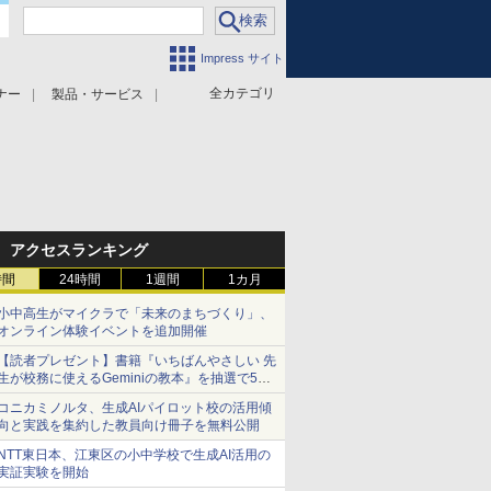
Impress サイト
全カテゴリ
ナー
製品・サービス
アクセスランキング
時間
24時間
1週間
1カ月
小中高生がマイクラで「未来のまちづくり」、
オンライン体験イベントを追加開催
【読者プレゼント】書籍『いちばんやさしい 先
生が校務に使えるGeminiの教本』を抽選で5名
様にプレゼント ――応募締切は2026年8月12
コニカミノルタ、生成AIパイロット校の活用傾
日（水）まで
向と実践を集約した教員向け冊子を無料公開
NTT東日本、江東区の小中学校で生成AI活用の
実証実験を開始