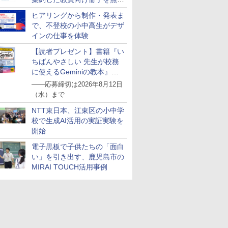
公開
ヒアリングから制作・発表ま
で、不登校の小中高生がデザ
インの仕事を体験
【読者プレゼント】書籍『い
ちばんやさしい 先生が校務
に使えるGeminiの教本』を
抽選で5名様にプレゼント
――応募締切は2026年8月12日
（水）まで
NTT東日本、江東区の小中学
校で生成AI活用の実証実験を
開始
電子黒板で子供たちの「面白
い」を引き出す、鹿児島市の
MIRAI TOUCH活用事例