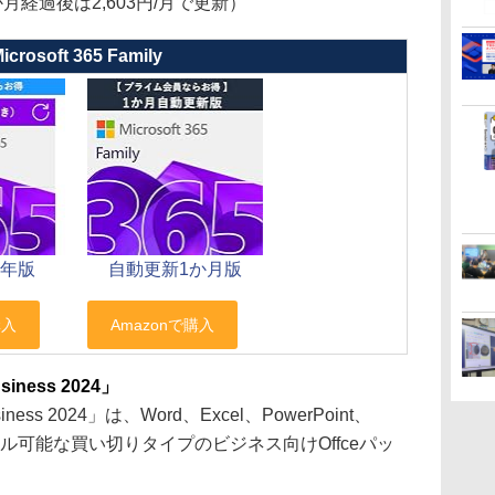
か月経過後は2,603円/月で更新）
icrosoft 365 Family
1年版
自動更新1か月版
usiness 2024」
usiness 2024」は、Word、Excel、PowerPoint、
ストール可能な買い切りタイプのビジネス向けOffceパッ