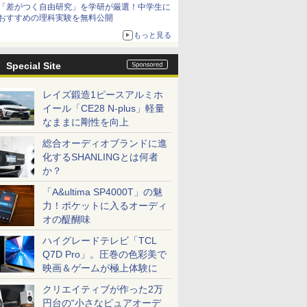
「差がつく自由研究」を学研が厳選！中学生に
おすすめの理科実験を無料公開
もっと見る
Special Site
レイズ鍛造1ピースアルミホ
イール「CE28 N-plus」軽量
なままに剛性を向上
総合オーディオブランドに進
化するSHANLINGとは何者
か？
「A&ultima SP4000T」の魅
力！ポケットに入るオーディ
オの醍醐味
ハイグレードテレビ「TCL
Q7D Pro」。圧巻の色彩美で
映画＆ゲームが極上体験に
クリエイティブが作った2万
円台の“小さなピュアオーデ