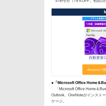
578円/月（79％OFF。初回1
M
自動更新
●「Microsoft Office Home＆B
「Microsoft Office Home＆B
Outlook、OneNoteがイン
ケージ。