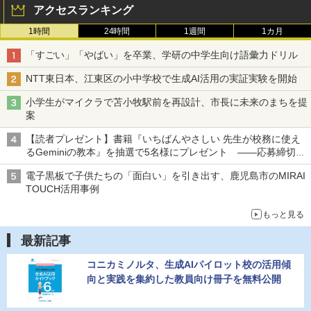
アクセスランキング
1時間
24時間
1週間
1カ月
「すごい」「やばい」を卒業、学研の中学生向け語彙力ドリル
NTT東日本、江東区の小中学校で生成AI活用の実証実験を開始
小学生がマイクラで苫小牧駅前を再設計、市長に未来のまちを提
案
【読者プレゼント】書籍『いちばんやさしい 先生が校務に使え
るGeminiの教本』を抽選で5名様にプレゼント ――応募締切は
2026年8月12日（水）まで
電子黒板で子供たちの「面白い」を引き出す、鹿児島市のMIRAI
TOUCH活用事例
もっと見る
最新記事
コニカミノルタ、生成AIパイロット校の活用傾
向と実践を集約した教員向け冊子を無料公開