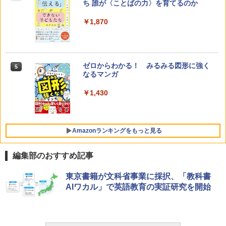
ち 誰が〈ことばの力〉を育てるのか
￥1,870
ゼロからわかる！ みるみる図形に強く
5
なるマンガ
￥1,430
Amazonランキングをもっと見る
編集部のおすすめ記事
Amazon Fire HD 10 キッズモデル (10イ
タッチペンで音が聞ける!はじめてずかん
ThinkFun ボードゲーム 「ロボット・タ
東京書籍が文科省事業に採択、「教科書
1
1
1
ンチ) ピンク 対象年齢3歳から 数千点の
1000 英語つき ([バラエティ])
ートルズ」 プログラミング的思考力を育
AIワカル」で英語教育の実証研究を開始
キッズコンテンツが1年間使い放題
む 日本語説明書付 4歳～ 76431 誕生日
クリスマス
￥5,478
￥23,980
￥3,245