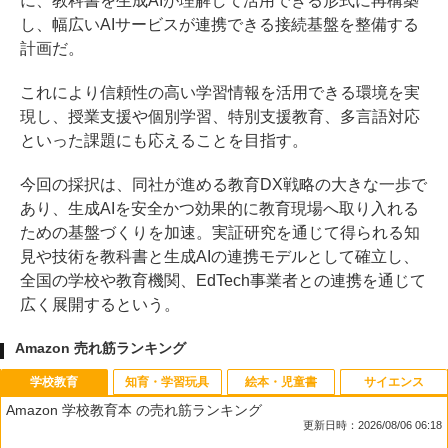
に、教科書を生成AIが理解して活用できる形式に再構築
し、幅広いAIサービスが連携できる接続基盤を整備する
計画だ。
これにより信頼性の高い学習情報を活用できる環境を実
現し、授業支援や個別学習、特別支援教育、多言語対応
といった課題にも応えることを目指す。
今回の採択は、同社が進める教育DX戦略の大きな一歩で
あり、生成AIを安全かつ効果的に教育現場へ取り入れる
ための基盤づくりを加速。実証研究を通じて得られる知
見や技術を教科書と生成AIの連携モデルとして確立し、
全国の学校や教育機関、EdTech事業者との連携を通じて
広く展開するという。
Amazon 売れ筋ランキング
学校教育
知育・学習玩具
絵本・児童書
サイエンス
Amazon 学校教育本 の売れ筋ランキング
更新日時：2026/08/06 06:18