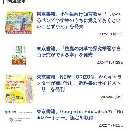
関連記事
みんな大好き！ ヤマザキパン シールBO
5
￥26,980
￥849
OK（重版：10月上旬発送） (TJMOOK)
東京書籍、小学生向け知育教材『しゃべ
￥2,200
るペンで小学生のうちに覚えておくとい
いことずかん』を発売
くもん出版(KUMON PUBLISHING) ロジ
Fernrohr:実験用キャビネット
5
5
カル国旗パズル 知育玩具 おもちゃ 4歳以
2025年1月21日
上 KUMON LK-10
￥4,722
￥2,015
東京書籍、『校庭の雑草で探究学習や自
由研究ができる本』を発売
2024年10月28日
東京書籍「NEW HORIZON」からキャラ
クターが飛び出し、教科書のサイドスト
ーリーを発刊
2024年2月6日
東京書籍、Google for Educationの「Bu
ildパートナー」認定を取得
2022年7月11日