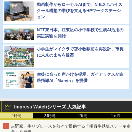
動画制作からローカルAIまで、N-E.X.T.ハイス
クール構想の学びを支えるHPワークステーシ
ョン
NTT東日本、江東区の小中学校で生成AI活用の
実証実験を開始
小学生がマイクラで苫小牧駅前を再設計、市長
に未来のまちを提案
生徒に合った声かけを提示、ガイアックスが進
路指導AI「Marvin」を提供
Impress Watchシリーズ 人気記事
1時間
24時間
1週間
1カ月
吉野家、牛リブロースを熱々で提供する「極旨牛鉄板ステーキ定
食」を発売