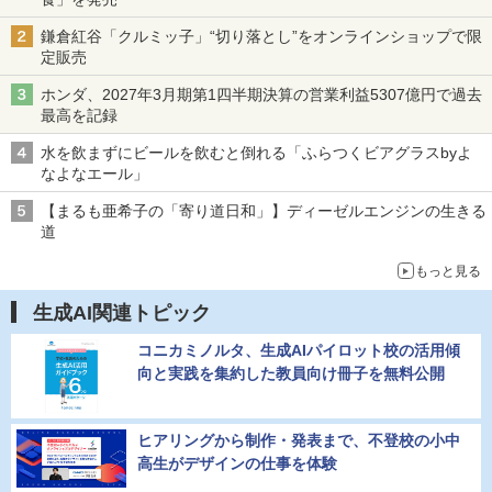
鎌倉紅谷「クルミッ子」“切り落とし”をオンラインショップで限
定販売
ホンダ、2027年3月期第1四半期決算の営業利益5307億円で過去
最高を記録
水を飲まずにビールを飲むと倒れる「ふらつくビアグラスbyよ
なよなエール」
【まるも亜希子の「寄り道日和」】ディーゼルエンジンの生きる
道
もっと見る
生成AI関連トピック
コニカミノルタ、生成AIパイロット校の活用傾
向と実践を集約した教員向け冊子を無料公開
ヒアリングから制作・発表まで、不登校の小中
高生がデザインの仕事を体験