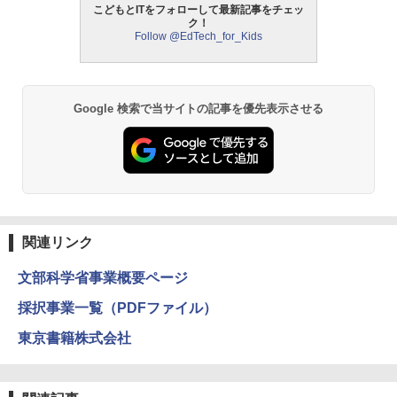
こどもとITをフォローして最新記事をチェッ
ク！
中学英語をもう一度ひとつひとつわかり
2
Follow @EdTech_for_Kids
パイロット スイスイおえかき for Study
2
やすく。改訂版
何回も書ける! れんしゅうボード ひらが
モルカ: 原子・分子に強くなるカードゲ
2
な・カタカナ・すうじ・ABC 3歳以上 知
ーム
￥2,750
育
￥1,980
Google 検索で当サイトの記事を優先表示させる
￥2,073
仮面ライダー 改造人間 限定ケース版
3
物理実験モデル楽器電磁気教材を教える
3
【くもん出版公式特別セット】くもん出
ダルトンボード/ゴルトンボード物理学、
3
￥4,290
版(KUMON PUBLISHING) くもんの日本
Galtonplatteの物理的な機器
地図パズル 日本の世界遺産すごろく付き
知育玩具 おもちゃ 5歳以上 KUMON PN-
￥5,800
33
関連リンク
￥4,046
文部科学省事業概要ページ
つかめ！理科ダマン 12 最強ロボット決
4
エンジニアリングキット小さなカート -
戦！編
4
クリエイティブトイビルド、シンプルな
採択事業一覧（PDFファイル）
メカニックキット|子供向けの可動部品、
￥1,320
Amazon Fire HD 10 キッズプロ (10イン
ホリデープロジェクト、ギフトイベン
東京書籍株式会社
4
チ) ディズニー スティッチ エディション
ト、誕生日の楽しみ、イースターディス
対象年齢6歳から 数千点のキッズコンテ
カバリーを備えたインタラクティブサイ
ンツが1年間使い放題
エンスツール