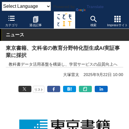
Powered by
Translate
こどもとIT
製品・サービス
デジタル教科書・教材
カテゴリ
過去記事
検索
Impressサイト
ニュース
東京書籍、文科省の教育分野特化型生成AI実証事
業に採択
教科書データ活用基盤を構築し、学習サービスの品質向上へ
大塚雷太
2025年9月22日 10:00
リスト