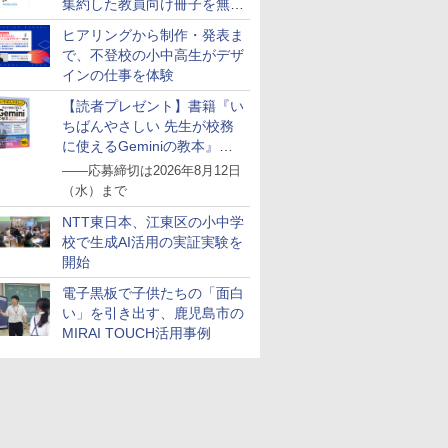
集約した教員向け冊子を無料
公開
ヒアリングから制作・発表ま
で、不登校の小中高生がデザ
インの仕事を体験
【読者プレゼント】書籍『い
ちばんやさしい 先生が校務
に使えるGeminiの教本』を
抽選で5名様にプレゼント
――応募締切は2026年8月12日
（水）まで
NTT東日本、江東区の小中学
校で生成AI活用の実証実験を
開始
電子黒板で子供たちの「面白
い」を引き出す、鹿児島市の
MIRAI TOUCH活用事例