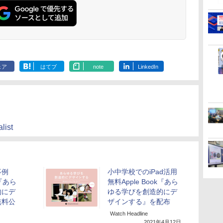
ェア
はてブ
note
LinkedIn
list
事例
小中学校でのiPad活用
k『あら
無料Apple Book『あら
的にデ
ゆる学びを創造的にデ
無料公
ザインする』を配布
Watch Headline
2021年4月12日