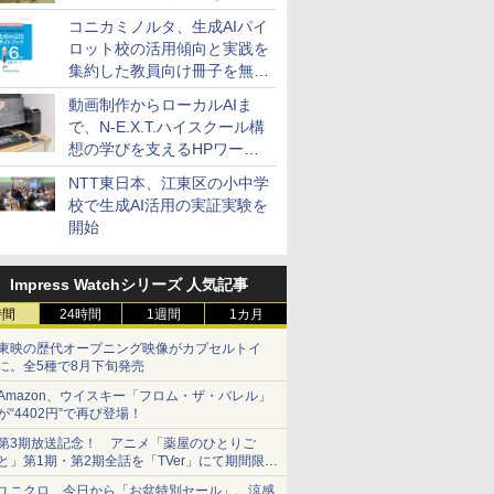
コニカミノルタ、生成AIパイ
ロット校の活用傾向と実践を
集約した教員向け冊子を無料
公開
動画制作からローカルAIま
で、N-E.X.T.ハイスクール構
想の学びを支えるHPワーク
ステーション
NTT東日本、江東区の小中学
校で生成AI活用の実証実験を
開始
Impress Watchシリーズ 人気記事
時間
24時間
1週間
1カ月
東映の歴代オープニング映像がカプセルトイ
に。全5種で8月下旬発売
Amazon、ウイスキー「フロム・ザ・バレル」
7
7
7
7
8
8
8
8
9
9
9
9
10
10
10
10
が“4402円”で再び登場！
第3期放送記念！ アニメ「薬屋のひとりご
と」第1期・第2期全話を「TVer」にて期間限定
で順次無料配信開始
ユニクロ、今日から「お盆特別セール」。涼感