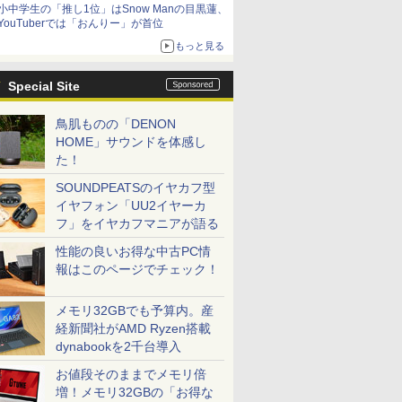
小中学生の「推し1位」はSnow Manの目黒蓮、
YouTuberでは「おんりー」が首位
もっと見る
Special Site
鳥肌ものの「DENON
HOME」サウンドを体感し
た！
SOUNDPEATSのイヤカフ型
イヤフォン「UU2イヤーカ
フ」をイヤカフマニアが語る
性能の良いお得な中古PC情
報はこのページでチェック！
メモリ32GBでも予算内。産
経新聞社がAMD Ryzen搭載
dynabookを2千台導入
お値段そのままでメモリ倍
増！メモリ32GBの「お得な