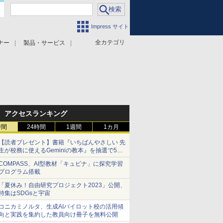
Impress サイト
全カテゴリ
ナー
製品・サービス
アクセスランキング
時間
24時間
1週間
1カ月
【読者プレゼント】書籍『いちばんやさしい 先
生が校務に使えるGeminiの教本』を抽選で5名
様にプレゼント ――応募締切は2026年8月12
COMPASS、AI型教材「キュビナ」に探究学習
日（水）まで
プログラム搭載
「夏休み！自由研究プロジェクト2023」公開、
特集はSDGsと宇宙
コニカミノルタ、生成AIパイロット校の活用傾
向と実践を集約した教員向け冊子を無料公開