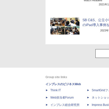
Watch Headline
2021年
SB C&S、公立
のiPad導入事例
2023
Group site links
インプレスのビジネスWeb
Think IT
SmartGri
Web担当者Forum
ネットショ
インプレス総合研究所
Impress Busi