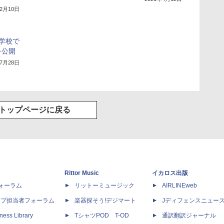
12月10日
小学校で
を公開
年7月28日
トップページに戻る
Rittor Music
イカロス出版
dフォーラム
リットーミュージック
AIRLINEweb
ップ担当者フォーラム
楽器探そう!デジマート
Jディフェンスニュー
ness Library
TシャツPOD T-OD
通訳翻訳ジャーナル