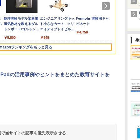
何
別
ひ
に
先生のためのGoogle
くもん出版(KUMON
仮面ライダー 改造人
物理実験モデル楽器電
子どもが変わる魔法の
Joyreal モンテッソー
つかめ！理科ダマン 12
エンジニアリングキッ
向山洋一の系譜、その
Amazon Fire HD 10 キ
自分の思いを言葉にす
Fernrohr:実験用キャ
ゼロからわか
くもん出版(K
みんな大好き
KOSMOS(コ
と
す
ム
AI完全攻略図鑑
PUBLISHING) ロジカ
間 限定ケース版
磁気教材を教えるダル
言葉
リ ビジーボード 知育
最強ロボット決戦！編
ト小さなカート - クリ
先へ 授業の腕を磨く法
ッズプロ (10インチ) デ
る こどもアウトプット
ビネット
るみる図形に
PUBLISHIN
キパン シール
617158 フ
)
ル国旗パズル 知育玩具
トンボード/ゴルトンボ
玩具2 3歳誕生日プレゼ
エイティブトイビル
則: 教育技術が子供の
ィズニー スティッチ
図鑑 (サンクチュアリ
マンガ
ィめざまし 知
BOOK（重版
スワーリング
￥-
￥4,290
￥2,200
￥1,320
￥4,758
ん
おもちゃ 4歳以上
ード物理学、
ント男の子 女の子 知
ド、シンプルなメカニ
可能性を伸ばす
エディション 対象年齢
出版)
もちゃ 3歳以
旬発送） (TJ
ニ 先史時代
￥2,127
￥5,800
￥2,669
￥849
￥2,750
￥26,980
￥1,650
￥1,430
￥3,600
￥2,200
￥5,592
本
KUMON LK-10
Galtonplatteの物理的
育玩具 LED おもちゃ
ックキット|子供向けの
6歳から 数千点のキッ
KUMON
気づける 実験
生
付
な機器
指先知育 早期開発
可動部品、ホリデープ
ズコンテンツが1年間
歳からのお子
mazonランキングをもっと見る
 5
ロジェクト、ギフトイ
使い放題
心者向けセット
33
ベント、誕生日の楽し
物 洗面器 ピ
み、イースターディス
飾 多言語対応
カバリーを備えたイン
タラクティブサイエン
e、iPadの活用事例やヒントをまとめた教育サイトを
スツール
 検索で当サイトの記事を優先表示させる