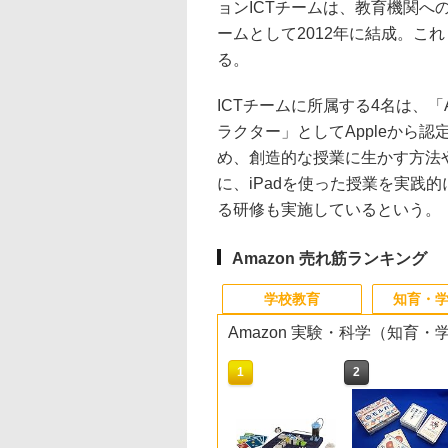
ョンICTチームは、教育機関へ
ームとして2012年に結成。こ
る。
ICTチームに所属する4名は、「
ラクター」としてAppleから認
め、創造的な授業に生かす方法
に、iPadを使った授業を実践
る研修も実施しているという。
Amazon 売れ筋ランキング
学校教育
知育・
Amazon 実験・科学（知育
10
10
10
10
1
1
1
1
2
2
2
2