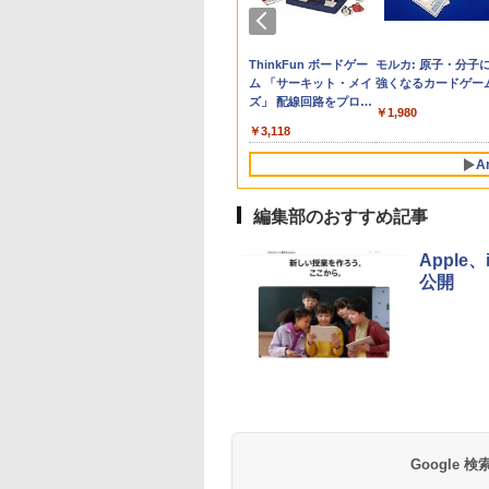
生の究極の自学ノ
ん出版(KUMON
訂版】Z会 速読英
e Kristalle selbst
「あの子だけずるい」
ソニック タイマー ト
図鑑いきもの飼ってみ
Glitzer-Diamanten:
教育者のためのコーチ
パイロット スイスイお
タッチペンで音が聞け
ThinkFun ボードゲー
カウンセリングとは
【くもん出版公式特
中学英語をもう一度
モルカ: 原子・分子
図鑑2: 選べるレシ
LISHING) NEWた
｜大学受験の定
hten:
がなくなる学校 合理
キ・サポ 時っ感タイマ
た カマキリを黄色い世
Experimentierkasten
ング入門
えかき for Study 何回
る!はじめてずかん1000
ム 「サーキット・メイ
か 変化するというこ
セット】くもん出版
とつひとつわかりや
強くなるカードゲー
らむ 知育玩具 お
 効率的な速読学習
erimentierkasten
的配慮を支える基礎的
ー 10cm ブルー LVL-
界で育てたらどうな
も書ける! れんしゅう
英語つき ([バラエテ
ズ」 配線回路をプログ
(講談社現代新書 2787
(KUMON
く。改訂版
￥3,284
￥2,530
￥1,980
ゃ 3歳以上
語をマスター
環境整備
8439-B
る?
ボード ひらがな・カタ
ィ])
ラミングする 日本語説
PUBLISHING) くも
760
400
320
767
￥2,420
￥1,983
￥1,870
￥2,073
￥5,478
￥3,118
￥1,540
￥4,046
￥2,750
MON
カナ・すうじ・ABC 3
明書付 8歳~ 76341 誕
の日本地図パズル 日
歳以上 知育
生日 クリスマス
の世界遺産すごろく
A
き 知育玩具 おもちゃ
歳以上 KUMON PN-
編集部のおすすめ記事
Appl
公開
Google