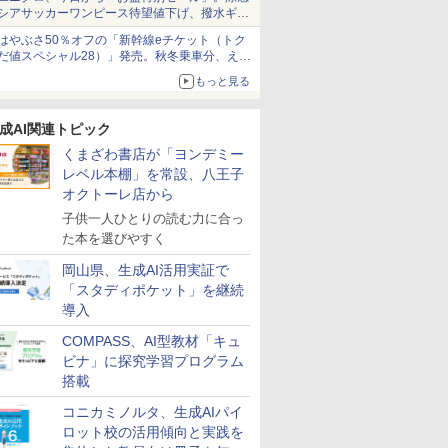
シアサッカーワンピース待望値下げ、撥水ギア
ショーツは1990円に
はやぶさ50％オフの「新幹線eチケット（トク
だ値スペシャル28）」発売。秋冬乗車分、えき
る！ み
UMON
！ ヤマザ
スモス)
「ことばで伝える」が
アガツマ(AGATSUMA)
【第72回青少年読書感
KOSMOS 617134 サイ
人間関係に「線を引
くもん出版(KUMON
大学受験ムビスタ 八澤
Exp Natur 50 ミネラル
小学生の究極の自学ノ
くもん出版(KUMON
【改訂版】Z会 速読英
Grüne Kristalle selbst
「あの子だ
ソニック 
図鑑いきも
Glitzer-D
ねっと限定
強くなる
G) スタデ
ァンサイエン
できない子どもたち 誰
アンパンマンが上手に
想文全国コンクール 課
ボーグハンド - 油圧制
く」レッスン 人生がラ
PUBLISHING) くもん
のたった6時間で古典文
&シュタイン。
ート図鑑2: 選べるレシ
PUBLISHING) NEWた
熟語｜大学受験の定
züchten:
がなくなる
キ・サポ 
た カマキ
Experimen
もっと見る
育玩具 お
：10月上
ソルトガ
が〈ことばの力〉を育
描けちゃう! 天才脳ら
題図書】まだまだここ
御 XXL ロボットハンド
クになる「バウンダリ
の玉そろばん120 知育
法: MOVIE×STUDY
ピ編
んぐらむ 知育玩具 お
番！ 効率的な速読学習
Experimentierkasten
的配慮を支
ー 10cm 
界で育てた
￥3,147
￥3,284
上
MOOK)
の時間を活
てるのか
くがき教室 対象年齢
から (ポプラ物語館 94)
サイズ調整可能 左利き
ー」の考え方
玩具 おもちゃ 3歳以上
もちゃ 3歳以上
で熟語をマスター
環境整備
8439-B
る?
￥1,870
￥3,491
￥1,540
￥14,790
￥1,760
￥2,882
￥1,870
￥1,760
￥2,400
￥1,320
￥1,767
￥2,420
￥1,983
￥1,870
セット 8
成AI関連トピック
1.5才～ お絵描き おも
用 実験ボックス 10~14
KUMON WC-22
KUMON
様向け 初
ちゃ
歳のお子様用 多言語説
くまざわ書店が「ヨンデミー
 卵 食べ
明書 (英語)
レベル本棚」を常設、八王子
ペット 装
オクトーレ店から
子供一人ひとりの読む力に合っ
た本を選びやすく
岡山県、生成AI活用実証で
「スタディポケット」を継続
導入
COMPASS、AI型教材「キュ
ビナ」に探究学習プログラム
搭載
コニカミノルタ、生成AIパイ
ロット校の活用傾向と実践を