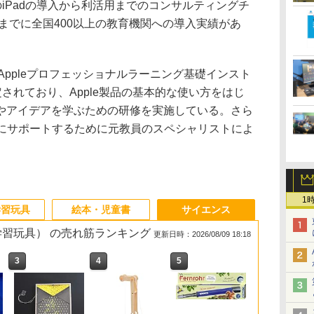
のiPadの導入から利活用までのコンサルティングチ
れまでに全国400以上の教育機関への導入実績があ
Appleプロフェッショナルラーニング基礎インスト
定されており、Apple製品の基本的な使い方をはじ
やアイデアを学ぶための研修を実施している。さら
的にサポートするために元教員のスペシャリストによ
1
学習玩具
絵本・児童書
サイエンス
・学習玩具） の売れ筋ランキング
更新日時：2026/08/09 18:18
3
3
3
3
4
4
4
4
5
5
5
5
6
6
6
6