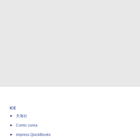
ICE
天海社
ス
Comic curea
impress QuickBooks