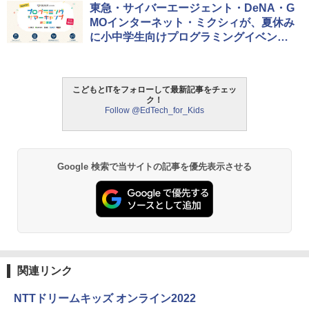
タッチペンで音が聞ける!はじめてずかん
ThinkFun ボードゲーム 「ロボット・タ
東急・サイバーエージェント・DeNA・G
1
1
1000 英語つき ([バラエティ])
ートルズ」 プログラミング的思考力を育
MOインターネット・ミクシィが、夏休み
む 日本語説明書付 4歳～ 76431 誕生日
に小中学生向けプログラミングイベント
クリスマス
￥5,478
を開催
￥3,245
こどもとITをフォローして最新記事をチェッ
中学英語をもう一度ひとつひとつわかり
2
ク！
やすく。改訂版
Follow @EdTech_for_Kids
モルカ: 原子・分子に強くなるカードゲ
2
ーム
￥2,750
￥1,980
Google 検索で当サイトの記事を優先表示させる
仮面ライダー 改造人間 限定ケース版
3
物理実験モデル楽器電磁気教材を教える
3
ダルトンボード/ゴルトンボード物理学、
￥4,290
Galtonplatteの物理的な機器
￥5,800
関連リンク
つかめ！理科ダマン 12 最強ロボット決
4
NTTドリームキッズ オンライン2022
エンジニアリングキット小さなカート -
戦！編
4