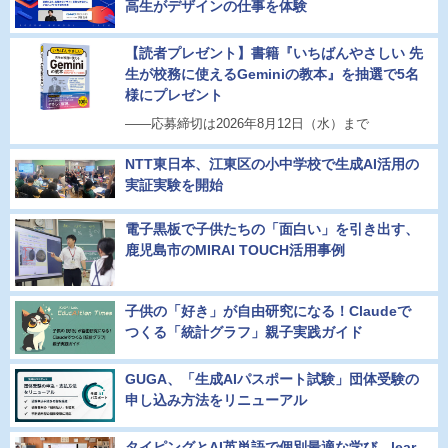
高生がデザインの仕事を体験
【読者プレゼント】書籍『いちばんやさしい 先
生が校務に使えるGeminiの教本』を抽選で5名
様にプレゼント
――応募締切は2026年8月12日（水）まで
NTT東日本、江東区の小中学校で生成AI活用の
実証実験を開始
電子黒板で子供たちの「面白い」を引き出す、
鹿児島市のMIRAI TOUCH活用事例
子供の「好き」が自由研究になる！Claudeで
つくる「統計グラフ」親子実践ガイド
GUGA、「生成AIパスポート試験」団体受験の
申し込み方法をリニューアル
タイピングとAI英単語で個別最適な学び、lear