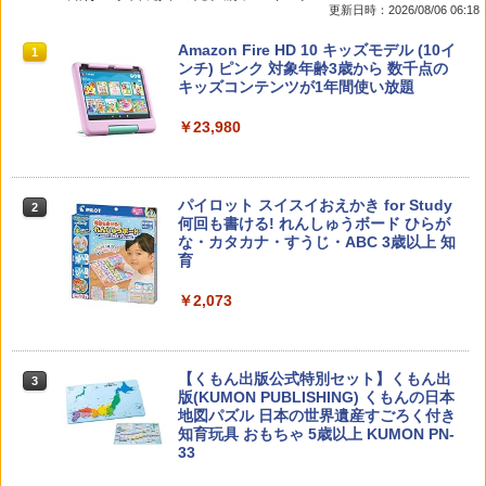
更新日時：2026/08/06 06:18
先生のためのGoogle AI完全攻略図鑑
Amazon Fire HD 10 キッズモデル (10イ
1
1
ンチ) ピンク 対象年齢3歳から 数千点の
キッズコンテンツが1年間使い放題
￥-
￥23,980
子どもが変わる魔法の言葉
パイロット スイスイおえかき for Study
2
2
何回も書ける! れんしゅうボード ひらが
な・カタカナ・すうじ・ABC 3歳以上 知
￥2,200
育
￥2,073
カウンセリングとは何か 変化するという
3
こと (講談社現代新書 2787)
【くもん出版公式特別セット】くもん出
3
版(KUMON PUBLISHING) くもんの日本
￥1,540
地図パズル 日本の世界遺産すごろく付き
知育玩具 おもちゃ 5歳以上 KUMON PN-
33