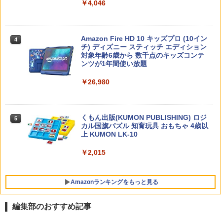
￥4,046
「ことばで伝える」ができない子どもた
4
ち 誰が〈ことばの力〉を育てるのか
￥1,870
Amazon Fire HD 10 キッズプロ (10イン
4
チ) ディズニー スティッチ エディション
対象年齢6歳から 数千点のキッズコンテ
ンツが1年間使い放題
ゼロからわかる！ みるみる図形に強く
5
￥26,980
なるマンガ
￥1,430
くもん出版(KUMON PUBLISHING) ロジ
5
カル国旗パズル 知育玩具 おもちゃ 4歳以
上 KUMON LK-10
￥2,015
Amazonランキングをもっと見る
編集部のおすすめ記事