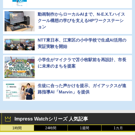
動画制作からローカルAIまで、N-E.X.T.ハイス
クール構想の学びを支えるHPワークステーシ
ョン
NTT東日本、江東区の小中学校で生成AI活用の
実証実験を開始
小学生がマイクラで苫小牧駅前を再設計、市長
に未来のまちを提案
生徒に合った声かけを提示、ガイアックスが進
路指導AI「Marvin」を提供
Impress Watchシリーズ 人気記事
1時間
24時間
1週間
1カ月