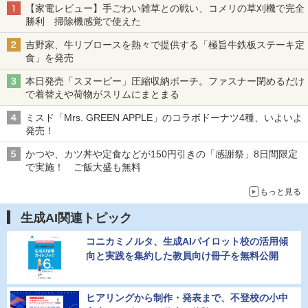
【家電レビュー】手ごわい雑草との戦い、コメリの草刈機で完全
勝利 掃除機感覚で使えた
吉野家、牛リブロースを熱々で提供する「極旨牛鉄板ステーキ定
食」を発売
本日発売「スヌーピー」圧縮収納ポーチ。ファスナー閉めるだけ
で着替えや荷物がスリムにまとまる
ミスド「Mrs. GREEN APPLE」のコラボドーナツ4種、いよいよ
発売！
かつや、カツ丼や定食などが150円引きの「感謝祭」8日間限定
で実施！ ご飯大盛も無料
もっと見る
生成AI関連トピック
コニカミノルタ、生成AIパイロット校の活用傾
向と実践を集約した教員向け冊子を無料公開
ヒアリングから制作・発表まで、不登校の小中