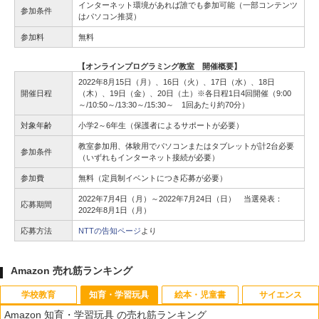
インターネット環境があれば誰でも参加可能（一部コンテンツ
参加条件
はパソコン推奨）
参加料
無料
【オンラインプログラミング教室 開催概要】
2022年8月15日（月）、16日（火）、17日（水）、18日
開催日程
（木）、19日（金）、20日（土）※各日程1日4回開催（9:00
～/10:50～/13:30～/15:30～ 1回あたり約70分）
対象年齢
小学2～6年生（保護者によるサポートが必要）
教室参加用、体験用でパソコンまたはタブレットが計2台必要
参加条件
（いずれもインターネット接続が必要）
参加費
無料（定員制イベントにつき応募が必要）
2022年7月4日（月）～2022年7月24日（日） 当選発表：
応募期間
2022年8月1日（月）
応募方法
NTTの告知ページ
より
Amazon 売れ筋ランキング
学校教育
知育・学習玩具
絵本・児童書
サイエンス
Amazon 知育・学習玩具 の売れ筋ランキング