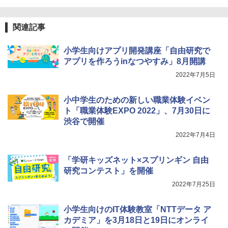
クリエイティブトイビルド、シンプルな
メカニックキット|子供向けの可動部品、
￥1,320
ホリデープロジェクト、ギフトイベン
関連記事
ト、誕生日の楽しみ、イースターディス
カバリーを備えたインタラクティブサイ
エンスツール
小学生向けアプリ開発講座「自由研究で
みんな大好き！ ヤマザキパン シールBO
アプリを作ろうinなつやすみ」8月開講
5
￥849
OK（重版：10月上旬発送） (TJMOOK)
2022年7月5日
￥2,200
小中学生のための新しい職業体験イベン
Fernrohr:実験用キャビネット
5
ト「職業体験EXPO 2022」、7月30日に
渋谷で開催
￥4,722
2022年7月4日
「学研キッズネット×スプリンギン 自由
研究コンテスト」を開催
2022年7月25日
小学生向けのIT体験教室「NTTデータ ア
カデミア」を3月18日と19日にオンライ