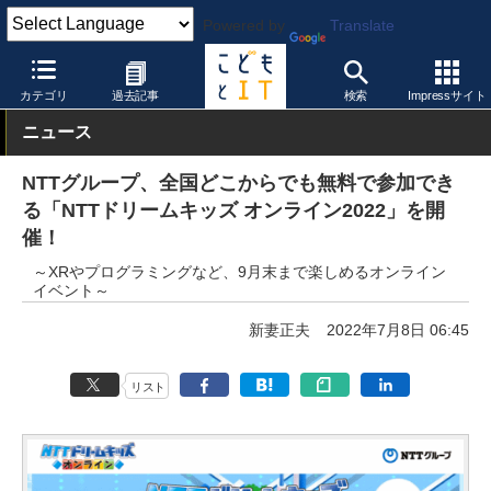
Powered by
Translate
こどもとIT
イベント・セミナー
カテゴリ
過去記事
検索
Impressサイト
ニュース
NTTグループ、全国どこからでも無料で参加でき
る「NTTドリームキッズ オンライン2022」を開
催！
～XRやプログラミングなど、9月末まで楽しめるオンライン
イベント～
新妻正夫
2022年7月8日 06:45
リスト