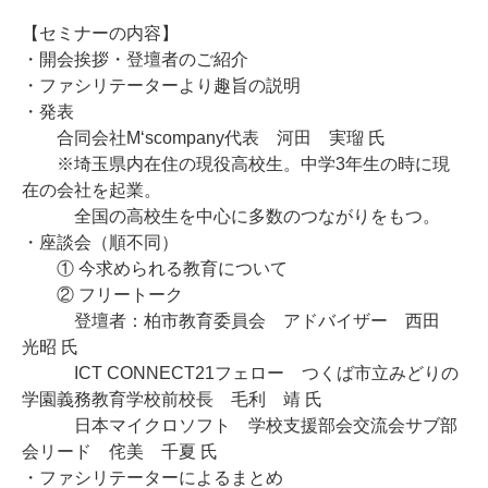
【セミナーの内容】
・開会挨拶・登壇者のご紹介
・ファシリテーターより趣旨の説明
・発表
合同会社M‘scompany代表 河田 実瑠 氏
※埼玉県内在住の現役高校生。中学3年生の時に現
在の会社を起業。
全国の高校生を中心に多数のつながりをもつ。
・座談会（順不同）
① 今求められる教育について
② フリートーク
登壇者：柏市教育委員会 アドバイザー 西田
光昭 氏
ICT CONNECT21フェロー つくば市立みどりの
学園義務教育学校前校長 毛利 靖 氏
日本マイクロソフト 学校支援部会交流会サブ部
会リード 侘美 千夏 氏
・ファシリテーターによるまとめ