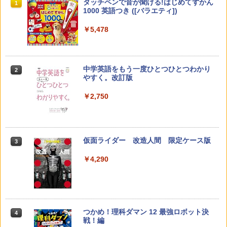
教育者のためのコーチング入門
パイロット スイスイおえかき for Study
タッチペンで音が聞ける!はじめてずかん
1
1
1
何回も書ける! れんしゅうボード ひらが
1000 英語つき ([バラエティ])
な・カタカナ・すうじ・ABC 3歳以上 知
￥2,530
育
￥5,478
￥2,073
中学英語をもう一度ひとつひとつわかり
2
カウンセリングとは何か 変化するという
2
やすく。改訂版
こと (講談社現代新書 2787)
【くもん出版公式特別セット】くもん出
2
版(KUMON PUBLISHING) くもんの日本
￥2,750
地図パズル 日本の世界遺産すごろく付き
￥1,540
知育玩具 おもちゃ 5歳以上 KUMON PN-
33
￥4,046
仮面ライダー 改造人間 限定ケース版
3
先生のためのGoogle AI完全攻略図鑑
3
￥4,290
￥-
くもん出版(KUMON PUBLISHING) ロジ
3
カル国旗パズル 知育玩具 おもちゃ 4歳以
上 KUMON LK-10
￥2,127
つかめ！理科ダマン 12 最強ロボット決
4
子どもが変わる魔法の言葉
4
戦！編