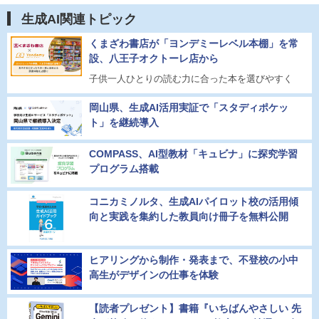
生成AI関連トピック
くまざわ書店が「ヨンデミーレベル本棚」を常
設、八王子オクトーレ店から
子供一人ひとりの読む力に合った本を選びやすく
岡山県、生成AI活用実証で「スタディポケッ
ト」を継続導入
COMPASS、AI型教材「キュビナ」に探究学習
プログラム搭載
コニカミノルタ、生成AIパイロット校の活用傾
向と実践を集約した教員向け冊子を無料公開
ヒアリングから制作・発表まで、不登校の小中
高生がデザインの仕事を体験
【読者プレゼント】書籍『いちばんやさしい 先