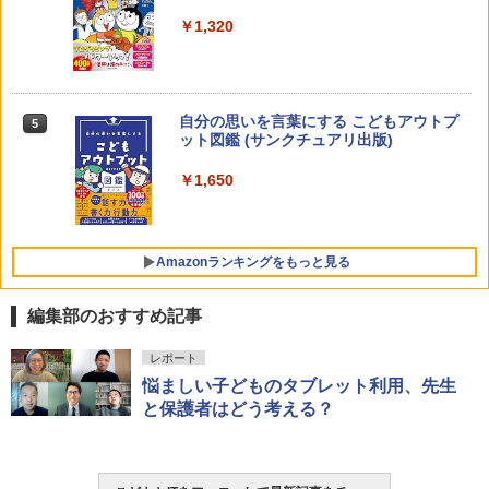
￥2,200
￥1,320
Joyreal モンテッソーリ ビジーボード 知
4
育玩具 1 2 3歳誕生日プレゼント男の子
女の子 知育玩具 LED おもちゃ 指先知育
早期開発 (スタンダード・エディション)
自分の思いを言葉にする こどもアウトプ
5
向山洋一の系譜、その先へ 授業の腕を磨
5
￥2,959
ット図鑑 (サンクチュアリ出版)
く法則: 教育技術が子供の可能性を伸ば
す
￥1,650
￥2,750
Amazon Fire HD 10 キッズプロ (10イン
5
チ) ディズニー スティッチ エディション
対象年齢6歳から 数千点のキッズコンテ
Amazonランキングをもっと見る
ンツが1年間使い放題
￥26,980
編集部のおすすめ記事
ThinkFun ボードゲーム 「サーキット・
レポート
1
メイズ」 配線回路をプログラミングする
悩ましい子どものタブレット利用、先生
日本語説明書付 8歳~ 76341 誕生日 クリ
と保護者はどう考える？
スマス
￥3,118