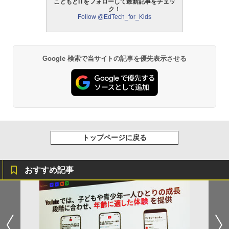
こどもとITをフォローして最新記事をチェッ
ク！
Follow @EdTech_for_Kids
モルカ: 原子・分子に強くなるカードゲ
2
ーム
￥1,980
Google 検索で当サイトの記事を優先表示させる
物理実験モデル楽器電磁気教材を教える
3
ダルトンボード/ゴルトンボード物理学、
Galtonplatteの物理的な機器
￥5,800
トップページに戻る
エンジニアリングキット小さなカート -
4
クリエイティブトイビルド、シンプルな
おすすめ記事
メカニックキット|子供向けの可動部品、
ホリデープロジェクト、ギフトイベン
ト、誕生日の楽しみ、イースターディス
カバリーを備えたインタラクティブサイ
エンスツール