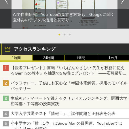
￥849
AIで自由研究、YouTubeの見すぎ対策も Googleに聞く
夏休みのデジタル活用と見守り
Fernrohr:実験用キャビネット
5
￥4,758
●
●
●
アクセスランキング
1時間
24時間
1週間
1カ月
【読者プレゼント】書籍『いちばんやさしい 先生が校務に使え
るGeminiの教本』を抽選で5名様にプレゼント ――応募締切は
2026年8月12日（水）まで
バッファロー、子供にも安心な「半固体電解質」採用のモバイル
バッテリー
生成AIとディベートで鍛えるクリティカルシンキング、関西大学
初等部・中等部の授業実践
大学入学共通テスト「情報Ⅰ」、試作問題と正解表を公表
小中学生の「推し1位」はSnow Manの目黒蓮、YouTuberでは
「おんりー」が首位