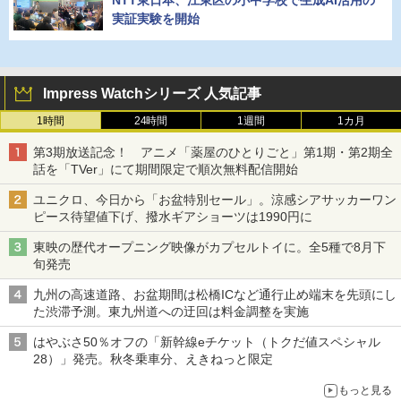
実証実験を開始
Impress Watchシリーズ 人気記事
1時間
24時間
1週間
1カ月
第3期放送記念！ アニメ「薬屋のひとりごと」第1期・第2期全
話を「TVer」にて期間限定で順次無料配信開始
ユニクロ、今日から「お盆特別セール」。涼感シアサッカーワン
ピース待望値下げ、撥水ギアショーツは1990円に
東映の歴代オープニング映像がカプセルトイに。全5種で8月下
旬発売
九州の高速道路、お盆期間は松橋ICなど通行止め端末を先頭にし
た渋滞予測。東九州道への迂回は料金調整を実施
はやぶさ50％オフの「新幹線eチケット（トクだ値スペシャル
28）」発売。秋冬乗車分、えきねっと限定
もっと見る