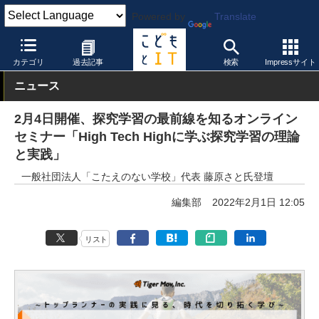
Powered by
Translate
こどもとIT
イベント・セミナー
その他
カテゴリ
過去記事
検索
Impressサイト
ニュース
2月4日開催、探究学習の最前線を知るオンライン
セミナー「High Tech Highに学ぶ探究学習の理論
と実践」
一般社団法人「こたえのない学校」代表 藤原さと氏登壇
編集部
2022年2月1日 12:05
リスト