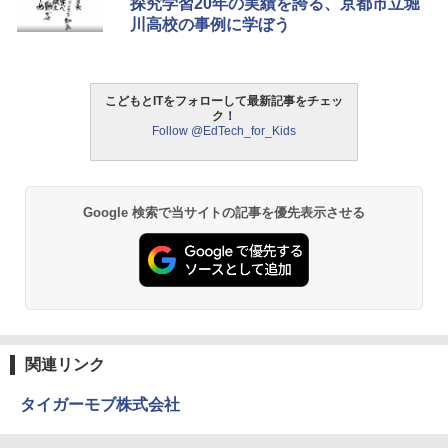
探究学習20年の実績を誇る、京都市立堀
キッズコンテンツが1年間使い放題
日本語説明書付 8歳~ 76341 誕生日 クリ
川高校の事例に学ぼう
スマス
￥5,478
￥23,980
￥3,118
こどもとITをフォローして最新記事をチェッ
中学英語をもう一度ひとつひとつわかり
2
ク！
パイロット スイスイおえかき for Study
2
やすく。改訂版
Follow @EdTech_for_Kids
何回も書ける! れんしゅうボード ひらが
モルカ: 原子・分子に強くなるカードゲ
2
な・カタカナ・すうじ・ABC 3歳以上 知
ーム
￥2,750
育
￥1,980
￥2,073
Google 検索で当サイトの記事を優先表示させる
仮面ライダー 改造人間 限定ケース版
3
物理実験モデル楽器電磁気教材を教える
3
【くもん出版公式特別セット】くもん出
ダルトンボード/ゴルトンボード物理学、
3
￥4,290
版(KUMON PUBLISHING) くもんの日本
Galtonplatteの物理的な機器
地図パズル 日本の世界遺産すごろく付き
知育玩具 おもちゃ 5歳以上 KUMON PN-
￥5,800
33
関連リンク
￥4,046
つかめ！理科ダマン 12 最強ロボット決
4
タイガーモブ株式会社
エンジニアリングキット小さなカート -
戦！編
4
クリエイティブトイビルド、シンプルな
メカニックキット|子供向けの可動部品、
￥1,320