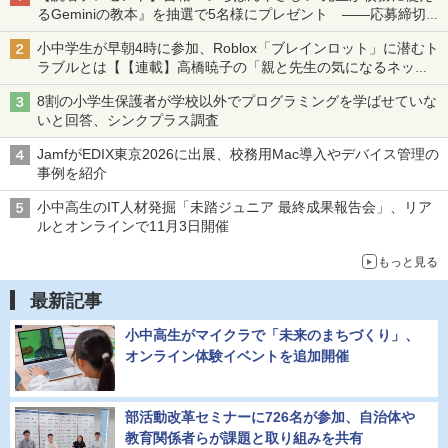
るGeminiの教本』を抽選で5名様にプレゼント ――応募締切は
2026年8月12日（水）まで
小中学生が早朝4時に参加、Roblox「ブレインロット」に潜むト
ラブルとは【【連載】高橋暁子の「親と先生の気になるネッ
ト」】
8割の小学生保護者が学校以外でプログラミングを学ばせていな
いと回答、シンクプラス調査
JamfがEDIX東京2026に出展、校務用Mac導入やデバイス管理の
事例を紹介
小中高生のIT人材発掘「未踏ジュニア 最終成果報告会」、リア
ルとオンラインで11月3日開催
もっと見る
最新記事
小中高生がマイクラで「未来のまちづくり」、
オンライン体験イベントを追加開催
部活動改革セミナーに726名が参加、自治体や
教育関係者らが課題と取り組みを共有