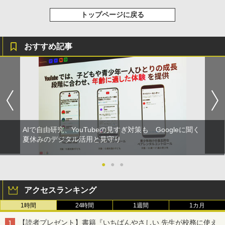
くもん出版(KUMON PUBLISHING) ロジ
ホリデープロジェクト、ギフトイベン
4
カル国旗パズル 知育玩具 おもちゃ 4歳以
ト、誕生日の楽しみ、イースターディス
トップページに戻る
上 KUMON LK-10
カバリーを備えたインタラクティブサイ
エンスツール
￥2,127
自分の思いを言葉にする こどもアウトプ
5
おすすめ記事
￥849
ット図鑑 (サンクチュアリ出版)
￥1,650
Joyreal モンテッソーリ ビジーボード 知
5
育玩具 1 2 3歳誕生日プレゼント男の子
Fernrohr:実験用キャビネット
5
女の子 知育玩具 LED おもちゃ 指先知育
早期開発 (スタンダード・エディション)
￥4,758
￥2,959
AIで自由研究、YouTubeの見すぎ対策も Googleに聞く
夏休みのデジタル活用と見守り
●
●
●
アクセスランキング
1時間
24時間
1週間
1カ月
【読者プレゼント】書籍『いちばんやさしい 先生が校務に使え