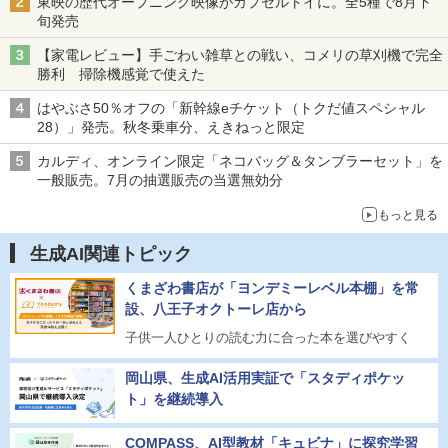
東映の歴代オープニング映像がカプセルトイに。全5種で8月下
旬発売
【家電レビュー】手ごわい雑草との戦い、コメリの草刈機で完全
勝利 掃除機感覚で使えた
はやぶさ50％オフの「新幹線eチケット（トクだ値スペシャル
28）」発売。秋冬乗車分、えきねっと限定
カルディ、オンライン限定「ネコバッグ＆タンブラーセット」を
一般販売。7月の抽選販売の当選無効分
もっと見る
生成AI関連トピック
くまざわ書店が「ヨンデミーレベル本棚」を常
設、八王子オクトーレ店から
子供一人ひとりの読む力に合った本を選びやすく
岡山県、生成AI活用実証で「スタディポケッ
ト」を継続導入
COMPASS、AI型教材「キュビナ」に探究学習