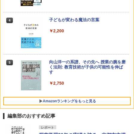
子どもが変わる魔法の言葉
4
￥2,200
向山洋一の系譜、その先へ 授業の腕を磨
5
く法則: 教育技術が子供の可能性を伸ば
す
￥2,750
Amazonランキングをもっと見る
編集部のおすすめ記事
Amazon Fire HD 10 キッズモデル (10イ
タッチペンで音が聞ける!はじめてずかん
ThinkFun ボードゲーム 「サーキット・
レポート
1
1
1
ンチ) ピンク 対象年齢3歳から 数千点の
1000 英語つき ([バラエティ])
メイズ」 配線回路をプログラミングする