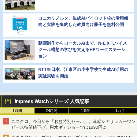
コニカミノルタ、生成AIパイロット校の活用傾
向と実践を集約した教員向け冊子を無料公開
動画制作からローカルAIまで、N-E.X.T.ハイス
クール構想の学びを支えるHPワークステーシ
ョン
NTT東日本、江東区の小中学校で生成AI活用の
実証実験を開始
Impress Watchシリーズ 人気記事
1時間
24時間
1週間
1カ月
ユニクロ、今日から「お盆特別セール」。涼感シアサッカーワン
ピース待望値下げ、撥水ギアショーツは1990円に