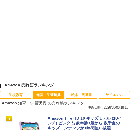
Amazon 売れ筋ランキング
学校教育
知育・学習玩具
絵本・児童書
サイエンス
Amazon 知育・学習玩具 の売れ筋ランキング
更新日時：2026/08/06 18:18
先生のためのGoogle AI完全攻略図鑑
Amazon Fire HD 10 キッズモデル (10イ
1
1
ンチ) ピンク 対象年齢3歳から 数千点の
キッズコンテンツが1年間使い放題
￥-