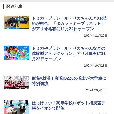
エンスツール
関連記事
みんな大好き！ ヤマザキパン シールBO
5
￥849
OK（重版：10月上旬発送） (TJMOOK)
トミカ・プラレール・リカちゃんとXR技
￥2,200
術が融合、「タカラトミープラネット」
がアリオ亀有に11月22日オープン
Fernrohr:実験用キャビネット
5
2024年11月22日
￥4,722
トミカやプラレール・リカちゃんなどの
体験型アトラクション、アリオ亀有に11
月22日オープン
2024年10月28日
麻雀×就活！麻雀IQ220の雀士が大学生に
特別講演
2024年9月13日
はっけよい！高等学校ロボット相撲選手
権をイオンで開催