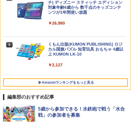
チ) ディズニー スティッチ エディション
対象年齢6歳から 数千点のキッズコンテ
ンツが1年間使い放題
ゼロからわかる！ みるみる図形に強く
5
￥26,980
なるマンガ
￥1,430
くもん出版(KUMON PUBLISHING) ロジ
5
カル国旗パズル 知育玩具 おもちゃ 4歳以
上 KUMON LK-10
￥2,127
Amazonランキングをもっと見る
編集部のおすすめ記事
タッチペンで音が聞ける!はじめてずかん
ThinkFun ボードゲーム 「サーキット・
5歳から参加できる！水鉄砲で戦う「水合
1
1
1000 英語つき ([バラエティ])
メイズ」 配線回路をプログラミングする
戦」の参加者を募集
日本語説明書付 8歳~ 76341 誕生日 クリ
スマス
￥5,478