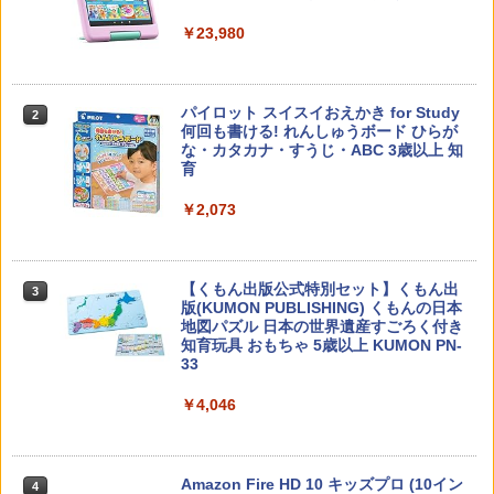
￥23,980
子どもが変わる魔法の言葉
パイロット スイスイおえかき for Study
2
2
何回も書ける! れんしゅうボード ひらが
な・カタカナ・すうじ・ABC 3歳以上 知
￥2,200
育
￥2,073
カウンセリングとは何か 変化するという
3
こと (講談社現代新書 2787)
【くもん出版公式特別セット】くもん出
3
版(KUMON PUBLISHING) くもんの日本
￥1,540
地図パズル 日本の世界遺産すごろく付き
知育玩具 おもちゃ 5歳以上 KUMON PN-
33
￥4,046
「ことばで伝える」ができない子どもた
4
ち 誰が〈ことばの力〉を育てるのか
￥1,870
Amazon Fire HD 10 キッズプロ (10イン
4