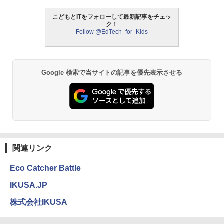
￥3,118
こどもとITをフォローして最新記事をチェッ
ク！
中学英語をもう一度ひとつひとつわかり
2
Follow @EdTech_for_Kids
やすく。改訂版
モルカ: 原子・分子に強くなるカードゲ
2
ーム
￥2,750
￥1,980
Google 検索で当サイトの記事を優先表示させる
仮面ライダー 改造人間 限定ケース版
3
物理実験モデル楽器電磁気教材を教える
3
ダルトンボード/ゴルトンボード物理学、
￥4,290
Galtonplatteの物理的な機器
￥5,800
関連リンク
Eco Catcher Battle
つかめ！理科ダマン 12 最強ロボット決
4
エンジニアリングキット小さなカート -
戦！編
4
クリエイティブトイビルド、シンプルな
IKUSA.JP
メカニックキット|子供向けの可動部品、
￥1,320
ホリデープロジェクト、ギフトイベン
株式会社IKUSA
ト、誕生日の楽しみ、イースターディス
カバリーを備えたインタラクティブサイ