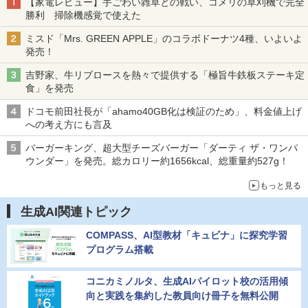
【家電レビュー】手ごわい雑草との戦い、コメリの草刈機で完全
勝利 掃除機感覚で使えた
ミスド「Mrs. GREEN APPLE」のコラボドーナツ4種、いよいよ
発売！
吉野家、牛リブロースを熱々で提供する「極旨牛鉄板ステーキ定
食」を発売
ドコモ前田社長が「ahamo40GB化は検証のため」、料金値上げ
への考え方にも言及
バーガーキング、超大型チーズバーガー「ダーティ ザ・ワンパ
ウンダー」を発売。総カロリー約1656kcal、総重量約527g！
もっと見る
生成AI関連トピック
COMPASS、AI型教材「キュビナ」に探究学習
プログラム搭載
コニカミノルタ、生成AIパイロット校の活用傾
向と実践を集約した教員向け冊子を無料公開