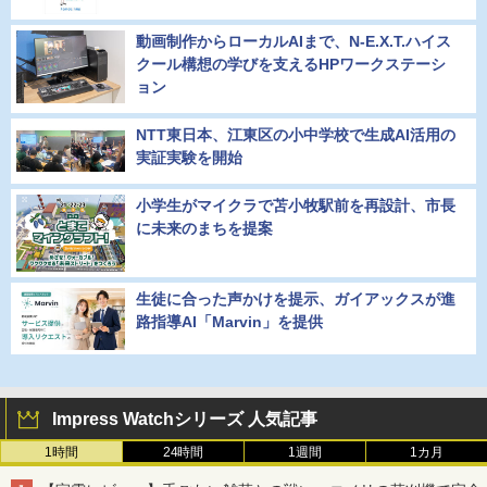
動画制作からローカルAIまで、N-E.X.T.ハイス
クール構想の学びを支えるHPワークステーシ
ョン
NTT東日本、江東区の小中学校で生成AI活用の
実証実験を開始
小学生がマイクラで苫小牧駅前を再設計、市長
に未来のまちを提案
生徒に合った声かけを提示、ガイアックスが進
路指導AI「Marvin」を提供
Impress Watchシリーズ 人気記事
1時間
24時間
1週間
1カ月