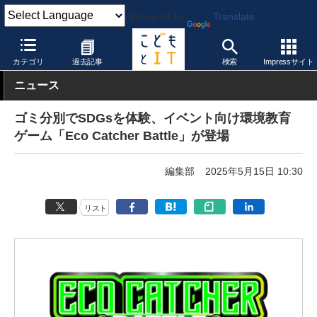
Powered by
Translate
こどもとIT
イベント・セミナー
その他
カテゴリ
過去記事
検索
Impressサイト
ニュース
ゴミ分別でSDGsを体験、イベント向け環境教育
ゲーム「Eco Catcher Battle」が登場
編集部
2025年5月15日 10:30
リスト