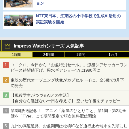
ョン
NTT東日本、江東区の小中学校で生成AI活用の
実証実験を開始
Impress Watchシリーズ 人気記事
1時間
24時間
1週間
1カ月
ユニクロ、今日から「お盆特別セール」。涼感シアサッカーワン
ピース待望値下げ、撥水ギアショーツは1990円に
東映の歴代オープニング映像がカプセルトイに。全5種で8月下
旬発売
【現役学生がつづるAIとの生活】
【自分なら選ばない一日を考えて】 空いた午後をチャッピーに
捧げたら、思わぬ絶景に出会った話
第3期放送記念！ アニメ「薬屋のひとりごと」第1期・第2期全
話を「TVer」にて期間限定で順次無料配信開始
九州の高速道路、お盆期間は松橋ICなど通行止め端末を先頭にし