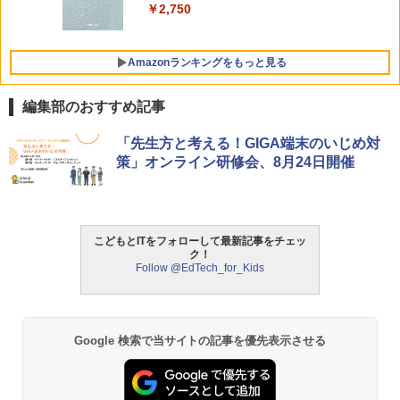
￥2,750
Amazonランキングをもっと見る
編集部のおすすめ記事
Amazon Fire HD 10 キッズモデル (10イ
タッチペンで音が聞ける!はじめてずかん
ThinkFun ボードゲーム 「サーキット・
「先生方と考える！GIGA端末のいじめ対
1
1
1
ンチ) ピンク 対象年齢3歳から 数千点の
1000 英語つき ([バラエティ])
メイズ」 配線回路をプログラミングする
策」オンライン研修会、8月24日開催
キッズコンテンツが1年間使い放題
日本語説明書付 8歳~ 76341 誕生日 クリ
スマス
￥5,478
￥23,980
￥3,118
こどもとITをフォローして最新記事をチェッ
ク！
中学英語をもう一度ひとつひとつわかり
2
Follow @EdTech_for_Kids
パイロット スイスイおえかき for Study
2
やすく。改訂版
何回も書ける! れんしゅうボード ひらが
モルカ: 原子・分子に強くなるカードゲ
2
な・カタカナ・すうじ・ABC 3歳以上 知
ーム
￥2,750
育
￥1,980
Google 検索で当サイトの記事を優先表示させる
￥2,073
仮面ライダー 改造人間 限定ケース版
3
物理実験モデル楽器電磁気教材を教える
3