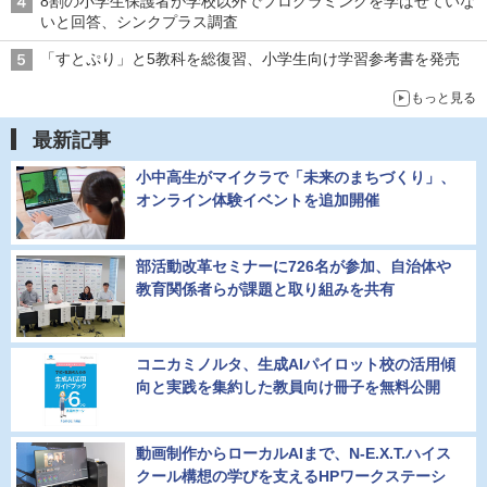
8割の小学生保護者が学校以外でプログラミングを学ばせていな
いと回答、シンクプラス調査
「すとぷり」と5教科を総復習、小学生向け学習参考書を発売
もっと見る
最新記事
小中高生がマイクラで「未来のまちづくり」、
オンライン体験イベントを追加開催
部活動改革セミナーに726名が参加、自治体や
教育関係者らが課題と取り組みを共有
コニカミノルタ、生成AIパイロット校の活用傾
向と実践を集約した教員向け冊子を無料公開
動画制作からローカルAIまで、N-E.X.T.ハイス
クール構想の学びを支えるHPワークステーシ