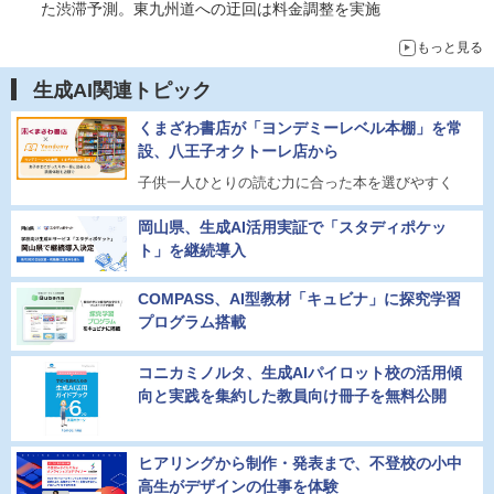
た渋滞予測。東九州道への迂回は料金調整を実施
もっと見る
生成AI関連トピック
くまざわ書店が「ヨンデミーレベル本棚」を常
設、八王子オクトーレ店から
子供一人ひとりの読む力に合った本を選びやすく
岡山県、生成AI活用実証で「スタディポケッ
ト」を継続導入
COMPASS、AI型教材「キュビナ」に探究学習
プログラム搭載
コニカミノルタ、生成AIパイロット校の活用傾
向と実践を集約した教員向け冊子を無料公開
ヒアリングから制作・発表まで、不登校の小中
高生がデザインの仕事を体験