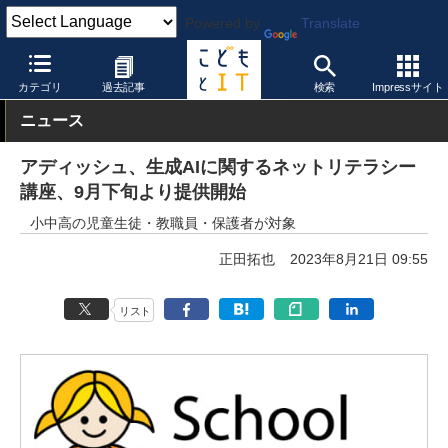
Powered by
Translate
こどもとIT
製品・サービス
映像機器
カテゴリ
過去記事
検索
Impressサイト
ニュース
アディッシュ、生成AIに関するネットリテラシー
講座、9月下旬より提供開始
小中高の児童生徒・教職員・保護者が対象
正田拓也
2023年8月21日 09:55
リスト