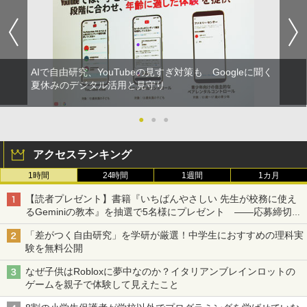
AIで自由研究、YouTubeの見すぎ対策も Googleに聞く
夏休みのデジタル活用と見守り
●
●
●
アクセスランキング
1時間
24時間
1週間
1カ月
【読者プレゼント】書籍『いちばんやさしい 先生が校務に使え
るGeminiの教本』を抽選で5名様にプレゼント ――応募締切は
2026年8月12日（水）まで
「差がつく自由研究」を学研が厳選！中学生におすすめの理科実
験を無料公開
なぜ子供はRobloxに夢中なのか？イタリアンブレインロットの
ゲームを親子で体験して見えたこと