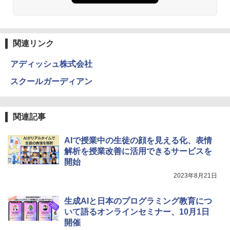
【くもん出版公式特別セット】くもん出
ダルトンボード/ゴルトンボード物理学、
3
￥4,290
版(KUMON PUBLISHING) くもんの日本
Galtonplatteの物理的な機器
地図パズル 日本の世界遺産すごろく付き
知育玩具 おもちゃ 5歳以上 KUMON PN-
￥5,800
33
関連リンク
￥4,046
アディッシュ株式会社
つかめ！理科ダマン 12 最強ロボット決
4
エンジニアリングキット小さなカート -
戦！編
4
クリエイティブトイビルド、シンプルな
スクールガーディアン
メカニックキット|子供向けの可動部品、
￥1,320
くもん出版(KUMON PUBLISHING) ロジ
ホリデープロジェクト、ギフトイベン
4
カル国旗パズル 知育玩具 おもちゃ 4歳以
ト、誕生日の楽しみ、イースターディス
上 KUMON LK-10
カバリーを備えたインタラクティブサイ
関連記事
エンスツール
￥2,127
自分の思いを言葉にする こどもアウトプ
5
AIで授業中の生徒の顔を見える化、表情
￥849
ット図鑑 (サンクチュアリ出版)
解析を授業改善に活用できるサービスを
開始
￥1,650
Joyreal モンテッソーリ ビジーボード 知
5
2023年8月21日
育玩具 1 2 3歳誕生日プレゼント男の子
Fernrohr:実験用キャビネット
5
女の子 知育玩具 LED おもちゃ 指先知育
早期開発 (スタンダード・エディション)
￥4,758
生成AIと日本のプログラミング教育につ
いて語るオンラインセミナー、10月1日
￥2,959
開催