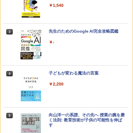
￥1,540
先生のためのGoogle AI完全攻略図鑑
3
￥-
子どもが変わる魔法の言葉
4
￥2,200
向山洋一の系譜、その先へ 授業の腕を磨
5
く法則: 教育技術が子供の可能性を伸ば
す