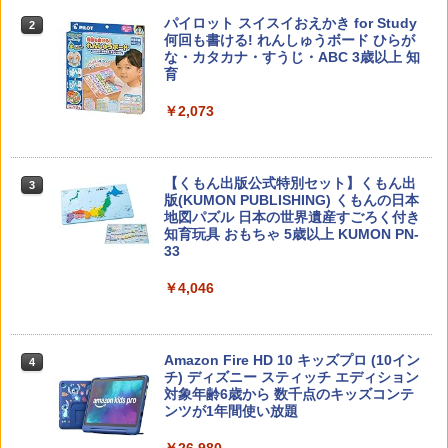
子どもが変わる魔法の言葉
パイロット スイスイおえかき for Study
2
2
何回も書ける! れんしゅうボード ひらが
な・カタカナ・すうじ・ABC 3歳以上 知
￥2,200
育
￥2,073
カウンセリングとは何か 変化するという
3
こと (講談社現代新書 2787)
【くもん出版公式特別セット】くもん出
3
版(KUMON PUBLISHING) くもんの日本
￥1,540
地図パズル 日本の世界遺産すごろく付き
知育玩具 おもちゃ 5歳以上 KUMON PN-
33
￥4,046
「ことばで伝える」ができない子どもた
4
ち 誰が〈ことばの力〉を育てるのか
￥1,870
Amazon Fire HD 10 キッズプロ (10イン
4
チ) ディズニー スティッチ エディション
対象年齢6歳から 数千点のキッズコンテ
ンツが1年間使い放題
ゼロからわかる！ みるみる図形に強く
5