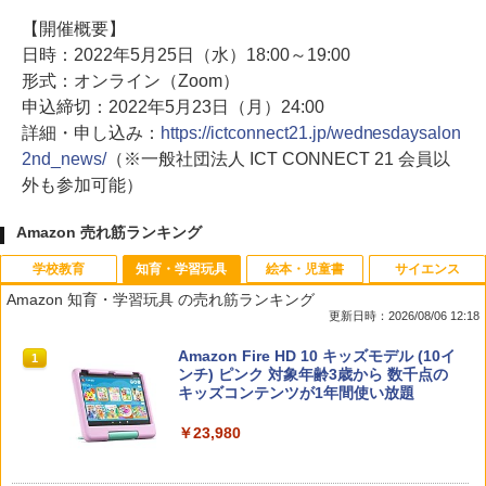
【開催概要】
日時：2022年5月25日（水）18:00～19:00
形式：オンライン（Zoom）
申込締切：2022年5月23日（月）24:00
詳細・申し込み：
https://ictconnect21.jp/wednesdaysalon
2nd_news/
（※一般社団法人 ICT CONNECT 21 会員以
外も参加可能）
Amazon 売れ筋ランキング
学校教育
知育・学習玩具
絵本・児童書
サイエンス
Amazon 知育・学習玩具 の売れ筋ランキング
更新日時：2026/08/06 12:18
先生のためのGoogle AI完全攻略図鑑
Amazon Fire HD 10 キッズモデル (10イ
1
1
ンチ) ピンク 対象年齢3歳から 数千点の
キッズコンテンツが1年間使い放題
￥-
￥23,980