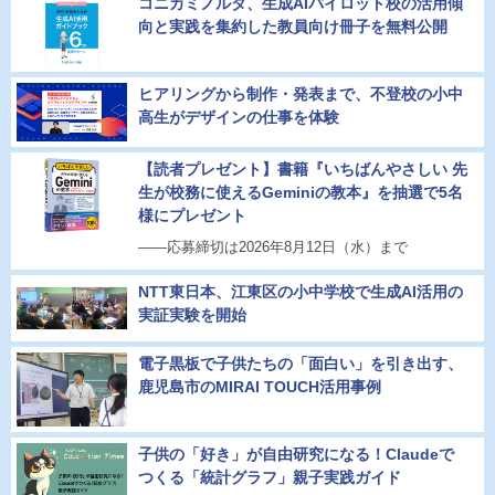
コニカミノルタ、生成AIパイロット校の活用傾
向と実践を集約した教員向け冊子を無料公開
ヒアリングから制作・発表まで、不登校の小中
高生がデザインの仕事を体験
【読者プレゼント】書籍『いちばんやさしい 先
生が校務に使えるGeminiの教本』を抽選で5名
様にプレゼント
――応募締切は2026年8月12日（水）まで
NTT東日本、江東区の小中学校で生成AI活用の
実証実験を開始
電子黒板で子供たちの「面白い」を引き出す、
鹿児島市のMIRAI TOUCH活用事例
子供の「好き」が自由研究になる！Claudeで
つくる「統計グラフ」親子実践ガイド