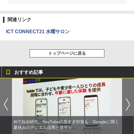
モルカ: 原子・分子に強くなるカードゲ
2
ーム
￥2,750
￥1,980
関連リンク
ICT CONNECT21 水曜サロン
仮面ライダー 改造人間 限定ケース版
3
物理実験モデル楽器電磁気教材を教える
3
ダルトンボード/ゴルトンボード物理学、
￥4,290
Galtonplatteの物理的な機器
トップページに戻る
￥5,800
おすすめ記事
つかめ！理科ダマン 12 最強ロボット決
4
エンジニアリングキット小さなカート -
戦！編
4
クリエイティブトイビルド、シンプルな
メカニックキット|子供向けの可動部品、
￥1,320
ホリデープロジェクト、ギフトイベン
ト、誕生日の楽しみ、イースターディス
カバリーを備えたインタラクティブサイ
エンスツール
みんな大好き！ ヤマザキパン シールBO
5
AIで自由研究、YouTubeの見すぎ対策も Googleに聞く
￥849
OK（重版：10月上旬発送） (TJMOOK)
夏休みのデジタル活用と見守り