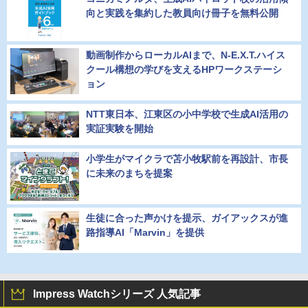
向と実践を集約した教員向け冊子を無料公開
動画制作からローカルAIまで、N-E.X.T.ハイス
クール構想の学びを支えるHPワークステーシ
ョン
NTT東日本、江東区の小中学校で生成AI活用の
実証実験を開始
小学生がマイクラで苫小牧駅前を再設計、市長
に未来のまちを提案
生徒に合った声かけを提示、ガイアックスが進
路指導AI「Marvin」を提供
Impress Watchシリーズ 人気記事