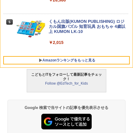
￥26,980
なるマンガ
￥1,430
くもん出版(KUMON PUBLISHING) ロジ
5
カル国旗パズル 知育玩具 おもちゃ 4歳以
上 KUMON LK-10
￥2,015
Amazonランキングをもっと見る
こどもとITをフォローして最新記事をチェッ
ク！
Follow @EdTech_for_Kids
タッチペンで音が聞ける!はじめてずかん
ThinkFun ボードゲーム 「サーキット・
1
1
1000 英語つき ([バラエティ])
メイズ」 配線回路をプログラミングする
日本語説明書付 8歳~ 76341 誕生日 クリ
スマス
￥5,478
Google 検索で当サイトの記事を優先表示させる
￥3,118
中学英語をもう一度ひとつひとつわかり
2
やすく。改訂版