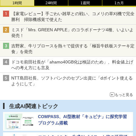
1時間
24時間
1週間
1カ月
【家電レビュー】手ごわい雑草との戦い、コメリの草刈機で完全
勝利 掃除機感覚で使えた
ミスド「Mrs. GREEN APPLE」のコラボドーナツ4種、いよいよ
発売！
吉野家、牛リブロースを熱々で提供する「極旨牛鉄板ステーキ定
食」を発売
ドコモ前田社長が「ahamo40GB化は検証のため」、料金値上げ
への考え方にも言及
NTT島田社長、ソフトバンクのセブン出資に「dポイント使える
ようにして」
もっと見る
生成AI関連トピック
COMPASS、AI型教材「キュビナ」に探究学習
プログラム搭載