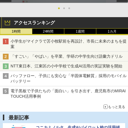
￥2,200
●
●
●
Fernrohr:実験用キャビネット
5
￥4,722
アクセスランキング
1時間
24時間
1週間
1カ月
小学生がマイクラで苫小牧駅前を再設計、市長に未来のまちを提
案
「すごい」「やばい」を卒業、学研の中学生向け語彙力ドリル
NTT東日本、江東区の小中学校で生成AI活用の実証実験を開始
バッファロー、子供にも安心な「半固体電解質」採用のモバイル
バッテリー
電子黒板で子供たちの「面白い」を引き出す、鹿児島市のMIRAI
TOUCH活用事例
もっと見る
最新記事
コニカミノルタ、生成AIパイロット校の活用傾