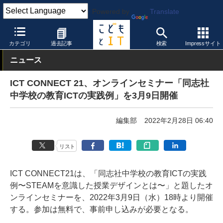
Powered by
Translate
こどもとIT
イベント・セミナー
その他
カテゴリ
過去記事
検索
Impressサイト
ニュース
ICT CONNECT 21、オンラインセミナー「同志社
中学校の教育ICTの実践例」を3月9日開催
編集部
2022年2月28日 06:40
リスト
ICT CONNECT21は、「同志社中学校の教育ICTの実践
例〜STEAMを意識した授業デザインとは〜」と題したオ
ンラインセミナーを、2022年3月9日（水）18時より開催
する。参加は無料で、事前申し込みが必要となる。