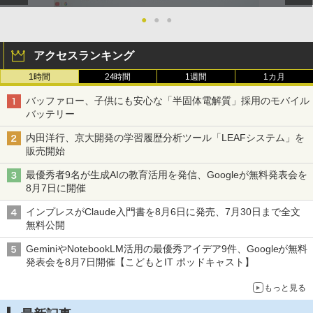
￥1,650
●
●
●
Fernrohr:実験用キャビネット
5
￥4,758
アクセスランキング
1時間
24時間
1週間
1カ月
バッファロー、子供にも安心な「半固体電解質」採用のモバイル
バッテリー
内田洋行、京大開発の学習履歴分析ツール「LEAFシステム」を
販売開始
最優秀者9名が生成AIの教育活用を発信、Googleが無料発表会を
8月7日に開催
インプレスがClaude入門書を8月6日に発売、7月30日まで全文
無料公開
GeminiやNotebookLM活用の最優秀アイデア9件、Googleが無料
発表会を8月7日開催【こどもとIT ポッドキャスト】
もっと見る