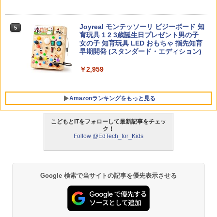
く法則: 教育技術が子供の可能性を伸ば
す
Joyreal モンテッソーリ ビジーボード 知
5
￥2,750
育玩具 1 2 3歳誕生日プレゼント男の子
女の子 知育玩具 LED おもちゃ 指先知育
早期開発 (スタンダード・エディション)
￥2,959
Amazonランキングをもっと見る
こどもとITをフォローして最新記事をチェッ
ク！
Follow @EdTech_for_Kids
タッチペンで音が聞ける!はじめてずかん
ThinkFun ボードゲーム 「サーキット・
1
1
1000 英語つき ([バラエティ])
メイズ」 配線回路をプログラミングする
日本語説明書付 8歳~ 76341 誕生日 クリ
スマス
￥5,478
Google 検索で当サイトの記事を優先表示させる
￥3,118
中学英語をもう一度ひとつひとつわかり
2
やすく。改訂版