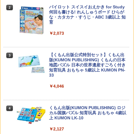
カウンセリングとは何か 変化するという
パイロット スイスイおえかき for Study
2
2
こと (講談社現代新書 2787)
何回も書ける! れんしゅうボード ひらが
な・カタカナ・すうじ・ABC 3歳以上 知
育
￥1,540
￥2,073
先生のためのGoogle AI完全攻略図鑑
3
【くもん出版公式特別セット】くもん出
3
￥-
版(KUMON PUBLISHING) くもんの日本
地図パズル 日本の世界遺産すごろく付き
知育玩具 おもちゃ 5歳以上 KUMON PN-
33
￥4,046
子どもが変わる魔法の言葉
4
￥2,200
くもん出版(KUMON PUBLISHING) ロジ
4
カル国旗パズル 知育玩具 おもちゃ 4歳以
上 KUMON LK-10
￥2,127
向山洋一の系譜、その先へ 授業の腕を磨
5