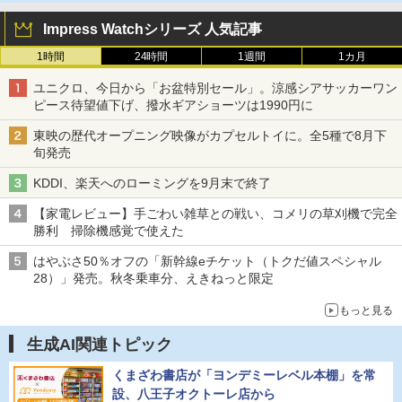
Impress Watchシリーズ 人気記事
1時間
24時間
1週間
1カ月
ユニクロ、今日から「お盆特別セール」。涼感シアサッカーワン
ピース待望値下げ、撥水ギアショーツは1990円に
東映の歴代オープニング映像がカプセルトイに。全5種で8月下
旬発売
KDDI、楽天へのローミングを9月末で終了
【家電レビュー】手ごわい雑草との戦い、コメリの草刈機で完全
勝利 掃除機感覚で使えた
はやぶさ50％オフの「新幹線eチケット（トクだ値スペシャル
28）」発売。秋冬乗車分、えきねっと限定
もっと見る
生成AI関連トピック
くまざわ書店が「ヨンデミーレベル本棚」を常
設、八王子オクトーレ店から