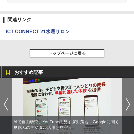
モルカ: 原子・分子に強くなるカードゲ
2
ーム
￥2,750
￥1,980
関連リンク
ICT CONNECT 21水曜サロン
仮面ライダー 改造人間 限定ケース版
3
物理実験モデル楽器電磁気教材を教える
3
ダルトンボード/ゴルトンボード物理学、
￥4,290
Galtonplatteの物理的な機器
トップページに戻る
￥5,800
おすすめ記事
つかめ！理科ダマン 12 最強ロボット決
4
エンジニアリングキット小さなカート -
戦！編
4
クリエイティブトイビルド、シンプルな
メカニックキット|子供向けの可動部品、
￥1,320
ホリデープロジェクト、ギフトイベン
ト、誕生日の楽しみ、イースターディス
カバリーを備えたインタラクティブサイ
エンスツール
自分の思いを言葉にする こどもアウトプ
5
AIで自由研究、YouTubeの見すぎ対策も Googleに聞く
￥849
ット図鑑 (サンクチュアリ出版)
夏休みのデジタル活用と見守り