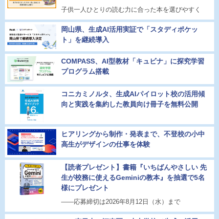
子供一人ひとりの読む力に合った本を選びやすく
岡山県、生成AI活用実証で「スタディポケッ
ト」を継続導入
COMPASS、AI型教材「キュビナ」に探究学習
プログラム搭載
コニカミノルタ、生成AIパイロット校の活用傾
向と実践を集約した教員向け冊子を無料公開
ヒアリングから制作・発表まで、不登校の小中
高生がデザインの仕事を体験
【読者プレゼント】書籍『いちばんやさしい 先
生が校務に使えるGeminiの教本』を抽選で5名
様にプレゼント
――応募締切は2026年8月12日（水）まで