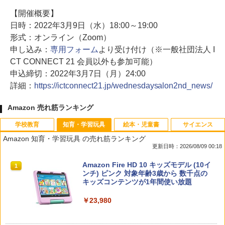
【開催概要】
日時：2022年3月9日（水）18:00～19:00
形式：オンライン（Zoom）
申し込み：
専用フォーム
より受け付け（※一般社団法人 I
CT CONNECT 21 会員以外も参加可能）
申込締切：2022年3月7日（月）24:00
詳細：
https://ictconnect21.jp/wednesdaysalon2nd_news/
Amazon 売れ筋ランキング
学校教育
知育・学習玩具
絵本・児童書
サイエンス
Amazon 知育・学習玩具 の売れ筋ランキング
更新日時：2026/08/09 00:18
教育者のためのコーチング入門
Amazon Fire HD 10 キッズモデル (10イ
1
1
ンチ) ピンク 対象年齢3歳から 数千点の
キッズコンテンツが1年間使い放題
￥2,530
￥23,980