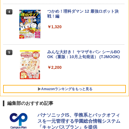
￥4,046
つかめ！理科ダマン 12 最強ロボット決
4
「ことばで伝える」ができない子どもた
4
戦！編
ち 誰が〈ことばの力〉を育てるのか
￥1,320
￥1,870
Amazon Fire HD 10 キッズプロ (10イン
4
チ) ディズニー スティッチ エディション
対象年齢6歳から 数千点のキッズコンテ
ンツが1年間使い放題
みんな大好き！ ヤマザキパン シールBO
5
ゼロからわかる！ みるみる図形に強く
5
￥26,980
OK（重版：10月上旬発送） (TJMOOK)
なるマンガ
￥2,200
￥1,430
くもん出版(KUMON PUBLISHING) ロジ
5
カル国旗パズル 知育玩具 おもちゃ 4歳以
上 KUMON LK-10
Amazonランキングをもっと見る
￥2,127
編集部のおすすめ記事
ThinkFun ボードゲーム 「サーキット・
パナソニックIS、学務系とバックオフィ
1
メイズ」 配線回路をプログラミングする
スを一元管理する学園総合情報システム
日本語説明書付 8歳~ 76341 誕生日 クリ
「キャンパスプラン」を提供