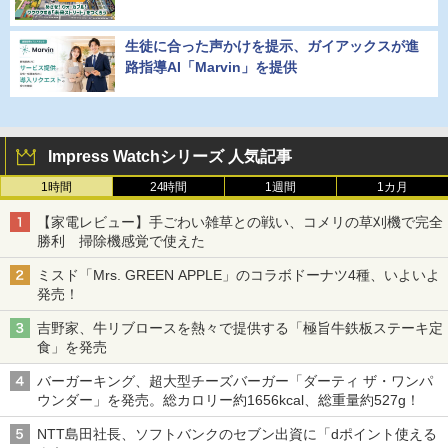
生徒に合った声かけを提示、ガイアックスが進
路指導AI「Marvin」を提供
Impress Watchシリーズ 人気記事
1時間
24時間
1週間
1カ月
【家電レビュー】手ごわい雑草との戦い、コメリの草刈機で完全
勝利 掃除機感覚で使えた
ミスド「Mrs. GREEN APPLE」のコラボドーナツ4種、いよいよ
発売！
吉野家、牛リブロースを熱々で提供する「極旨牛鉄板ステーキ定
食」を発売
バーガーキング、超大型チーズバーガー「ダーティ ザ・ワンパ
ウンダー」を発売。総カロリー約1656kcal、総重量約527g！
NTT島田社長、ソフトバンクのセブン出資に「dポイント使える