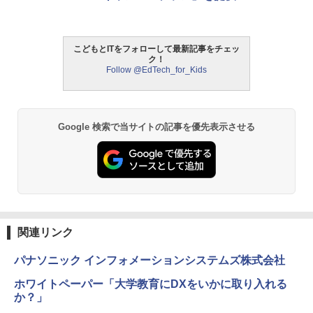
スマス
￥3,118
こどもとITをフォローして最新記事をチェッ
ク！
Follow @EdTech_for_Kids
モルカ: 原子・分子に強くなるカードゲ
2
ーム
￥1,980
Google 検索で当サイトの記事を優先表示させる
物理実験モデル楽器電磁気教材を教える
3
ダルトンボード/ゴルトンボード物理学、
Galtonplatteの物理的な機器
￥5,800
関連リンク
パナソニック インフォメーションシステムズ株式会社
エンジニアリングキット小さなカート -
4
クリエイティブトイビルド、シンプルな
ホワイトペーパー「大学教育にDXをいかに取り入れる
メカニックキット|子供向けの可動部品、
か？」
ホリデープロジェクト、ギフトイベン
ト、誕生日の楽しみ、イースターディス