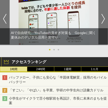
AIで自由研究、YouTubeの見すぎ対策も Googleに聞く
夏休みのデジタル活用と見守り
●
●
●
アクセスランキング
1時間
24時間
1週間
1カ月
バッファロー、子供にも安心な「半固体電解質」採用のモバイル
バッテリー
「すごい」「やばい」を卒業、学研の中学生向け語彙力ドリル
小学生がマイクラで苫小牧駅前を再設計、市長に未来のまちを提
案