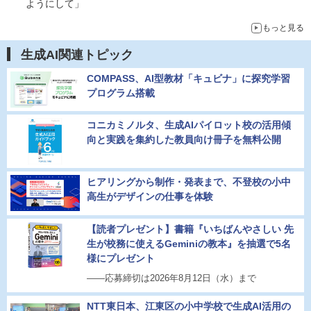
ようにして」
もっと見る
生成AI関連トピック
COMPASS、AI型教材「キュビナ」に探究学習
プログラム搭載
コニカミノルタ、生成AIパイロット校の活用傾
向と実践を集約した教員向け冊子を無料公開
ヒアリングから制作・発表まで、不登校の小中
高生がデザインの仕事を体験
【読者プレゼント】書籍『いちばんやさしい 先
生が校務に使えるGeminiの教本』を抽選で5名
様にプレゼント
――応募締切は2026年8月12日（水）まで
NTT東日本、江東区の小中学校で生成AI活用の