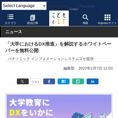
Powered by
Translate
こどもとIT
校種
大学・短大・専門学校
カテゴリ
過去記事
検索
Impressサイト
ニュース
「大学におけるDX推進」を解説するホワイトペー
パーを無料公開
パナソニック インフォメーションシステムズが提供
編集部
2022年2月7日 12:03
リスト