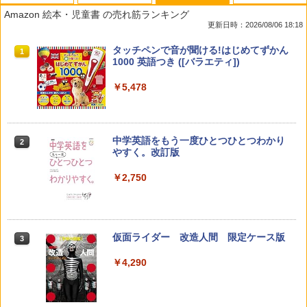
Amazon 絵本・児童書 の売れ筋ランキング
更新日時：2026/08/06 18:18
先生のためのGoogle AI完全攻略図鑑
Amazon Fire HD 10 キッズモデル (10イ
タッチペンで音が聞ける!はじめてずかん
1
1
1
ンチ) ピンク 対象年齢3歳から 数千点の
1000 英語つき ([バラエティ])
キッズコンテンツが1年間使い放題
￥-
￥5,478
￥23,980
中学英語をもう一度ひとつひとつわかり
2
子どもが変わる魔法の言葉
パイロット スイスイおえかき for Study
2
2
やすく。改訂版
何回も書ける! れんしゅうボード ひらが
な・カタカナ・すうじ・ABC 3歳以上 知
￥2,200
￥2,750
育
￥2,073
仮面ライダー 改造人間 限定ケース版
3
カウンセリングとは何か 変化するという
3
こと (講談社現代新書 2787)
【くもん出版公式特別セット】くもん出
3
￥4,290
版(KUMON PUBLISHING) くもんの日本
￥1,540
地図パズル 日本の世界遺産すごろく付き
知育玩具 おもちゃ 5歳以上 KUMON PN-
33