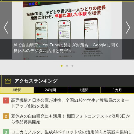
AIで自由研究、YouTubeの見すぎ対策も Googleに聞く
夏休みのデジタル活用と見守り
●
●
●
アクセスランキング
1時間
24時間
1週間
1カ月
高専機構と日本公庫が連携、全国51校で学生と教職員のスター
トアップ創出を支援
夏休みの自由研究にも活用！ 棚田フォトコンテストが8月3日か
ら作品募集開始
コニカミノルタ、生成AIパイロット校の活用傾向と実践を集約し