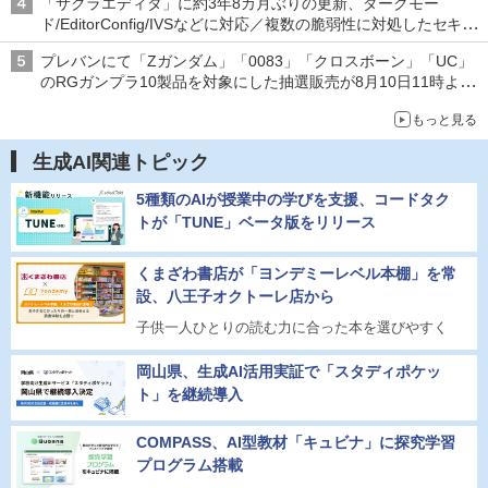
「サクラエディタ」に約3年8カ月ぶりの更新、ダークモー
ド/EditorConfig/IVSなどに対応／複数の脆弱性に対処したセキュ
リティアップデート
プレバンにて「Zガンダム」「0083」「クロスボーン」「UC」
のRGガンプラ10製品を対象にした抽選販売が8月10日11時より
実施！
もっと見る
生成AI関連トピック
5種類のAIが授業中の学びを支援、コードタク
トが「TUNE」ベータ版をリリース
くまざわ書店が「ヨンデミーレベル本棚」を常
設、八王子オクトーレ店から
子供一人ひとりの読む力に合った本を選びやすく
岡山県、生成AI活用実証で「スタディポケッ
ト」を継続導入
COMPASS、AI型教材「キュビナ」に探究学習
プログラム搭載