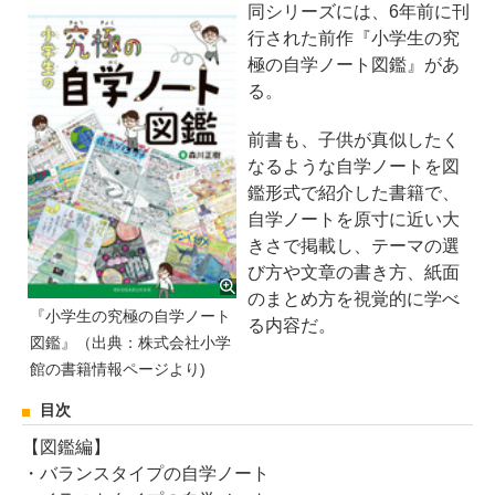
同シリーズには、6年前に刊
行された前作『小学生の究
極の自学ノート図鑑』があ
る。
前書も、子供が真似したく
なるような自学ノートを図
鑑形式で紹介した書籍で、
自学ノートを原寸に近い大
きさで掲載し、テーマの選
び方や文章の書き方、紙面
のまとめ方を視覚的に学べ
『小学生の究極の自学ノート
る内容だ。
図鑑』（出典：株式会社小学
館の書籍情報ページより)
目次
【図鑑編】
・バランスタイプの自学ノート