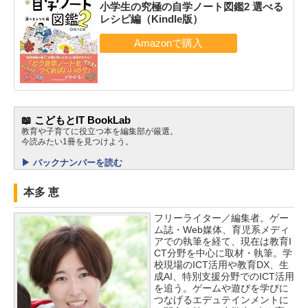
小学生の究極の自学ノート図鑑2 選べる
レシピ編（Kindle版）
📖 こどもとIT BookLab
教育や子育てに役立つ本を編集部が厳選。
今読みたい1冊を見つけよう。
▶ バックナンバーを読む
本多 恵
フリーライター／編集者。ゲー
ム誌・Web媒体、育児系メディ
アでの執筆を経て、現在は教育I
CT分野を中心に取材・執筆。学
校現場のICT活用や教育DX、生
成AI、特別支援分野でのICT活用
を追う。ゲームや遊びを学びに
つなげるエデュテインメントに