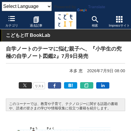
Powered by
Translate
こどもとIT
トピック
夏休み
カテゴリ
過去記事
検索
Impressサイト
こどもとIT BookLab
自学ノートのテーマに悩む親子へ、『小学生の究
極の自学ノート図鑑2』7月9日発売
本多 恵
2026年7月9日 08:00
リスト
このコーナーでは、教育や子育て、テクノロジーに関する話題の書籍
や、読者の皆さまの学びや情報収集に役立つ書籍を紹介します。