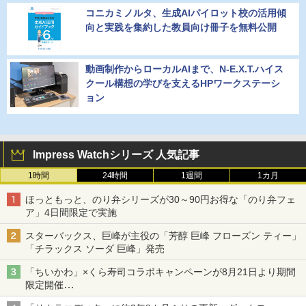
コニカミノルタ、生成AIパイロット校の活用傾
向と実践を集約した教員向け冊子を無料公開
動画制作からローカルAIまで、N-E.X.T.ハイス
クール構想の学びを支えるHPワークステーシ
ョン
Impress Watchシリーズ 人気記事
1時間
24時間
1週間
1カ月
ほっともっと、のり弁シリーズが30～90円お得な「のり弁フェ
ア」4日間限定で実施
スターバックス、巨峰が主役の「芳醇 巨峰 フローズン ティー」
「チラックス ソーダ 巨峰」発売
「ちいかわ」×くら寿司コラボキャンペーンが8月21日より期間
限定開催
オリジナルの湯呑みや寿司皿が景品に登場！