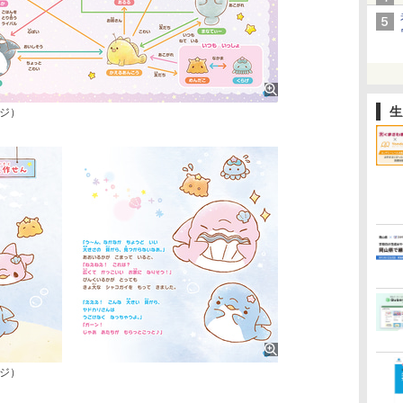
生
ジ）
ジ）