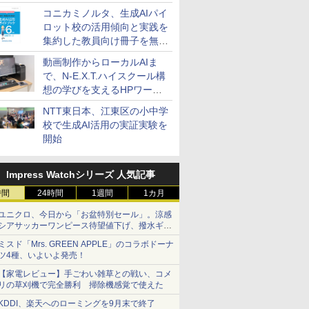
コニカミノルタ、生成AIパイ
ロット校の活用傾向と実践を
集約した教員向け冊子を無料
公開
動画制作からローカルAIま
で、N-E.X.T.ハイスクール構
想の学びを支えるHPワーク
ステーション
NTT東日本、江東区の小中学
校で生成AI活用の実証実験を
開始
Impress Watchシリーズ 人気記事
時間
24時間
1週間
1カ月
ユニクロ、今日から「お盆特別セール」。涼感
シアサッカーワンピース待望値下げ、撥水ギア
ショーツは1990円に
ミスド「Mrs. GREEN APPLE」のコラボドーナ
ツ4種、いよいよ発売！
【家電レビュー】手ごわい雑草との戦い、コメ
リの草刈機で完全勝利 掃除機感覚で使えた
KDDI、楽天へのローミングを9月末で終了