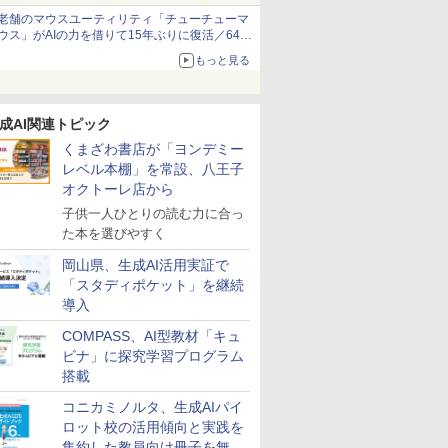
老舗のマウスユーティリティ「チューチューマ
ウス」がAIの力を借りて15年ぶりに復活／64bit
化、Windows 10/11、「Chrome」も走り回
もっと見る
る。復活記念で2026年末まで500円
成AI関連トピック
くまざわ書店が「ヨンデミー
レベル本棚」を常設、八王子
オクトーレ店から
子供一人ひとりの読む力に合っ
た本を選びやすく
岡山県、生成AI活用実証で
「スタディポケット」を継続
導入
COMPASS、AI型教材「キュ
ビナ」に探究学習プログラム
搭載
コニカミノルタ、生成AIパイ
ロット校の活用傾向と実践を
集約した教員向け冊子を無料