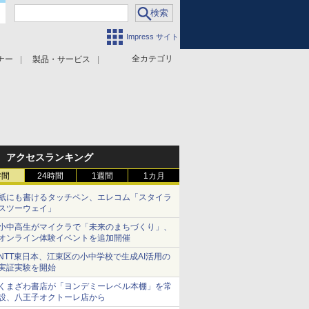
Impress サイト
全カテゴリ
ナー
製品・サービス
アクセスランキング
時間
24時間
1週間
1カ月
紙にも書けるタッチペン、エレコム「スタイラ
スツーウェイ」
小中高生がマイクラで「未来のまちづくり」、
オンライン体験イベントを追加開催
NTT東日本、江東区の小中学校で生成AI活用の
実証実験を開始
くまざわ書店が「ヨンデミーレベル本棚」を常
設、八王子オクトーレ店から