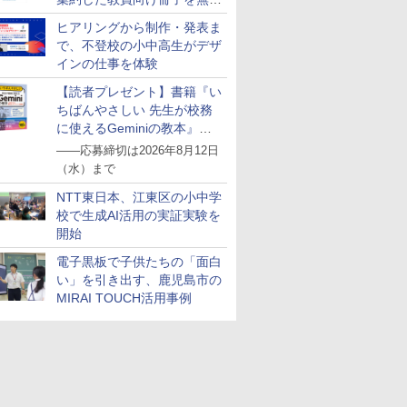
公開
ヒアリングから制作・発表ま
で、不登校の小中高生がデザ
インの仕事を体験
【読者プレゼント】書籍『い
ちばんやさしい 先生が校務
に使えるGeminiの教本』を
抽選で5名様にプレゼント
――応募締切は2026年8月12日
（水）まで
NTT東日本、江東区の小中学
校で生成AI活用の実証実験を
開始
電子黒板で子供たちの「面白
い」を引き出す、鹿児島市の
MIRAI TOUCH活用事例