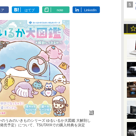
ェア
はてブ
note
LinkedIn
るかのうみのいきものシリーズ ゆるいるか大図鑑 大解剖し
日発売予定）について、TSUTAYAでの購入特典を決定