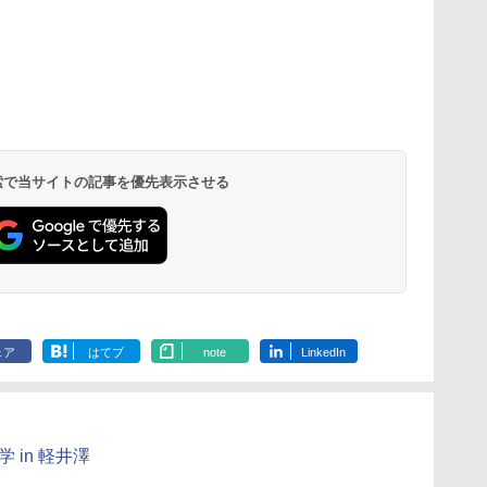
ひ
に
仮面ライダー 改造人
物理実験モデル楽器電
つかめ！理科ダマン 12
エンジニアリングキッ
みんな大好き！ ヤマザ
Fernrohr:実験用キャ
【第72回青
KOSMOS(コ
す
ム
間 限定ケース版
磁気教材を教えるダル
最強ロボット決戦！編
ト小さなカート - クリ
キパン シール
ビネット
想文全国コン
617158 フ
トンボード/ゴルトンボ
エイティブトイビル
BOOK（重版：10月上
題図書】まだ
スワーリング
￥4,290
￥1,320
￥4,722
ード物理学、
ド、シンプルなメカニ
旬発送） (TJMOOK)
から (ポプラ物
ニ 先史時代
 検索で当サイトの記事を優先表示させる
￥5,800
￥849
￥2,200
￥1,540
￥5,592
Galtonplatteの物理的
ックキット|子供向けの
気づける 実験
な機器
可動部品、ホリデープ
歳からのお子
ロジェクト、ギフトイ
心者向けセット
ベント、誕生日の楽し
物 洗面器 ピ
み、イースターディス
飾 多言語対応
カバリーを備えたイン
タラクティブサイエン
スツール
ェア
はてブ
note
LinkedIn
 in 軽井澤