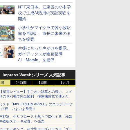
ステーション
NTT東日本、江東区の小中学
校で生成AI活用の実証実験を
開始
小学生がマイクラで苫小牧駅
前を再設計、市長に未来のま
ちを提案
生徒に合った声かけを提示、
ガイアックスが進路指導
AI「Marvin」を提供
Impress Watchシリーズ 人気記事
時間
24時間
1週間
1カ月
【家電レビュー】手ごわい雑草との戦い、コメ
リの草刈機で完全勝利 掃除機感覚で使えた
ミスド「Mrs. GREEN APPLE」のコラボドーナ
ツ4種、いよいよ発売！
吉野家、牛リブロースを熱々で提供する「極旨
牛鉄板ステーキ定食」を発売
バーガーキング、超大型チーズバーガー「ダー