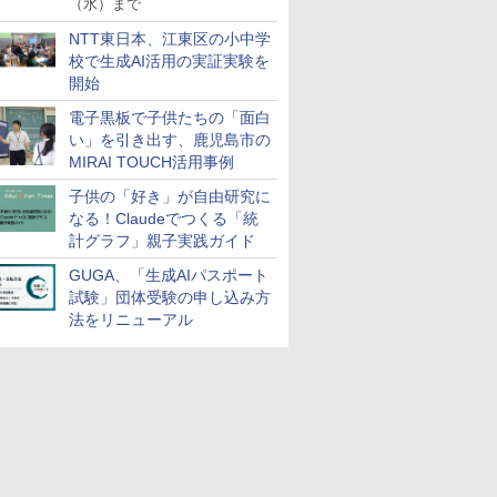
（水）まで
NTT東日本、江東区の小中学
校で生成AI活用の実証実験を
開始
電子黒板で子供たちの「面白
7
7
8
8
9
9
10
10
い」を引き出す、鹿児島市の
MIRAI TOUCH活用事例
子供の「好き」が自由研究に
なる！Claudeでつくる「統
計グラフ」親子実践ガイド
GUGA、「生成AIパスポート
譜、その
ンテッソー
人間関係に「線を引
くもん出版(KUMON
小学生の究極の自学ノ
アガツマ(AGATSUMA)
地頭力の正体
双眼鏡【IFデザイン賞
「あの子だ
くもん出版
腕を磨く法
ド 知育玩
く」レッスン 人生がラ
PUBLISHING) くるく
試験」団体受験の申し込み方
ート図鑑2: 選べるレシ
アンパンマンが上手に
受賞】双眼鏡 ライブ用
がなくなる
PUBLISH
￥1,760
が子供の
誕生日プレゼ
クになる「バウンダリ
るレッスン KR-13 知育
ピ編
描けちゃう! 天才脳ら
20倍 望遠鏡 防振 オペ
的配慮を支
の玉そろばん
法をリニューアル
す
の子 知育
ー」の考え方
玩具 おもちゃ 3歳以上
くがき教室 対象年齢
ラグラス 天空席 ディ
環境整備
玩具 おも
￥1,760
￥1,300
￥1,760
￥3,491
￥1,709
￥2,420
￥2,882
もちゃ 指
KUMON
1.5才～ お絵描き おも
テールを明瞭に捉えま
KUMON W
発 (スタ
ちゃ
す【SPIE光学技術 + 物
ディショ
理技術防振】広角視野
人間工学に基づく設計
&アイカップ クリアで
安定した視覚体験 超軽
7
7
8
8
9
9
10
10
量 コンパクト 手の平
サイズ 近視対応 日本