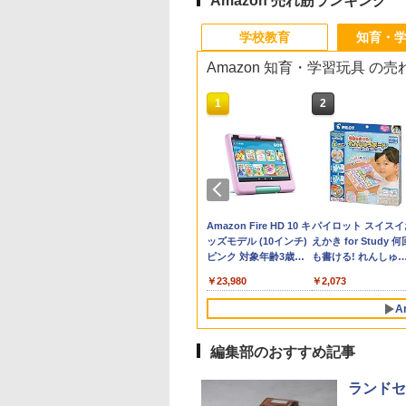
Amazon 売れ筋ランキング
学校教育
知育・
Amazon 知育・学習玩具 の
10
10
1
1
2
2
力の正体
鏡【IFデザイン賞
「あの子だけずるい」
くもん出版(KUMON
先生のためのGoogle
Amazon Fire HD 10 キ
子どもが変わる魔法
パイロット スイスイ
】双眼鏡 ライブ用
がなくなる学校 合理
PUBLISHING) くもん
AI完全攻略図鑑
ッズモデル (10インチ)
言葉
えかき for Study 何
760
倍 望遠鏡 防振 オペ
的配慮を支える基礎的
の玉そろばん120 知育
ピンク 対象年齢3歳か
も書ける! れんしゅ
￥-
￥2,200
ラス 天空席 ディ
環境整備
玩具 おもちゃ 3歳以上
ら 数千点のキッズコン
ボード ひらがな・カ
709
￥2,420
￥2,882
￥23,980
￥2,073
ルを明瞭に捉えま
KUMON WC-22
テンツが1年間使い放題
カナ・すうじ・ABC 
SPIE光学技術 + 物
歳以上 知育
A
術防振】広角視野
工学に基づく設計
イカップ クリアで
編集部のおすすめ記事
した視覚体験 超軽
10
10
1
1
2
2
コンパクト 手の平
ランドセ
ズ 近視対応 日本