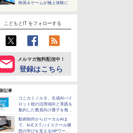
映画＆ゲームが極上体験に
こどもとIT をフォローする
メルマガ無料配信中！
登録はこちら
新記事
コニカミノルタ、生成AIパイ
ロット校の活用傾向と実践を
集約した教員向け冊子を無料
公開
動画制作からローカルAIま
で、N-E.X.T.ハイスクール構
想の学びを支えるHPワーク