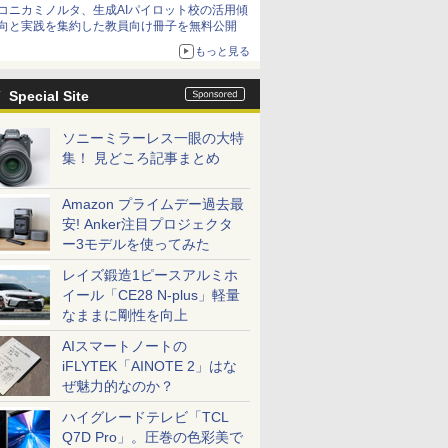
コニカミノルタ、生成AIパイロット校の活用傾
向と実践を集約した教員向け冊子を無料公開
もっと見る
Special Site
ソニーミラーレス一眼の大特
集！ 見どころ記事まとめ
Amazon プライムデー過去最
安! Anker注目プロジェクタ
ー3モデルを使ってみた
レイズ鍛造1ピースアルミホ
イール「CE28 N-plus」軽量
なままに剛性を向上
AIスマートノートの
iFLYTEK「AINOTE 2」はな
ぜ魅力的なのか？
ハイグレードテレビ「TCL
Q7D Pro」。圧巻の色彩美で