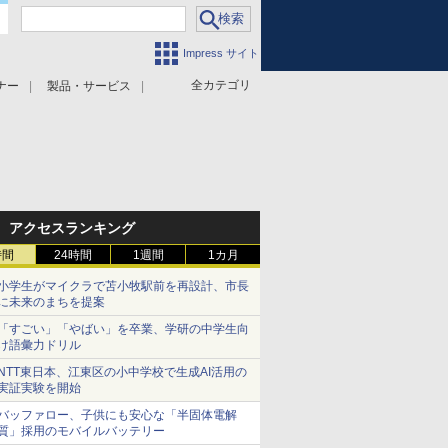
Impress サイト
全カテゴリ
ナー
製品・サービス
アクセスランキング
時間
24時間
1週間
1カ月
小学生がマイクラで苫小牧駅前を再設計、市長
に未来のまちを提案
「すごい」「やばい」を卒業、学研の中学生向
け語彙力ドリル
NTT東日本、江東区の小中学校で生成AI活用の
実証実験を開始
バッファロー、子供にも安心な「半固体電解
質」採用のモバイルバッテリー