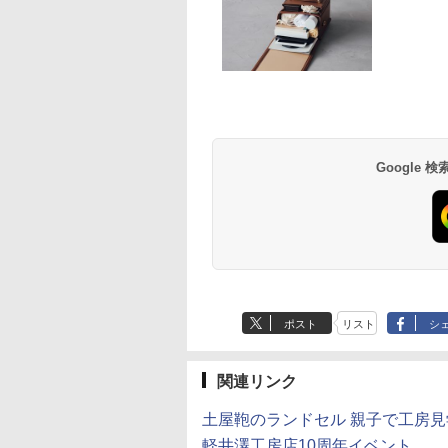
扱説明書 バードウ
チング/スポーツ観
/コンサート用/野
察/卒業コンサート
の思いを言葉にす
e Kristalle selbst
【改訂版】Z会 速読英
Glitzer-Diamanten:
タッチペンで音が聞け
ThinkFun ボードゲー
中学英語をもう一度
モルカ: 原子・分子
こどもアウトプット
hten:
熟語｜大学受験の定
Experimentierkasten
る!はじめてずかん1000
ム 「サーキット・メイ
とつひとつわかりや
強くなるカードゲー
 (サンクチュアリ
erimentierkasten
番！ 効率的な速読学習
英語つき ([バラエテ
ズ」 配線回路をプログ
く。改訂版
￥3,258
￥1,980
)
で熟語をマスター
ィ])
ラミングする 日本語説
Google
650
767
￥1,320
￥5,478
￥3,118
￥2,750
明書付 8歳~ 76341 誕
生日 クリスマス
ポスト
リスト
シ
関連リンク
土屋鞄のランドセル 親子で工房見学
軽井澤工房店10周年イベント