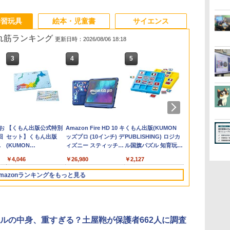
学習玩具
絵本・児童書
サイエンス
売れ筋ランキング
更新日時：2026/08/06 18:18
3
3
4
4
5
5
6
6
の
お
カウンセリングとは何
【くもん出版公式特別
「ことばで伝える」が
Amazon Fire HD 10 キ
ゼロからわかる！ み
くもん出版(KUMON
向山洋一の系
Joyreal モ
回
か 変化するということ
セット】くもん出版
できない子どもたち 誰
ッズプロ (10インチ) デ
るみる図形に強くなる
PUBLISHING) ロジカ
先へ 授業の
リ ビジーボー
う
(講談社現代新書 2787)
(KUMON
が〈ことばの力〉を育
ィズニー スティッチ
マンガ
ル国旗パズル 知育玩具
則: 教育技術
具 1 2 3歳
タ
PUBLISHING) くもん
てるのか
エディション 対象年齢
おもちゃ 4歳以上
可能性を伸ば
ント男の子 女
￥1,540
￥4,046
￥1,870
￥26,980
￥1,430
￥2,127
￥2,750
￥2,959
3
の日本地図パズル 日本
6歳から 数千点のキッ
KUMON LK-10
玩具 LED お
の世界遺産すごろく付
ズコンテンツが1年間
先知育 早期開
mazonランキングをもっと見る
き 知育玩具 おもちゃ 5
使い放題
ンダード・エ
歳以上 KUMON PN-33
ン)
3
3
4
4
5
5
6
6
ルの中身、重すぎる？土屋鞄が保護者662人に調査