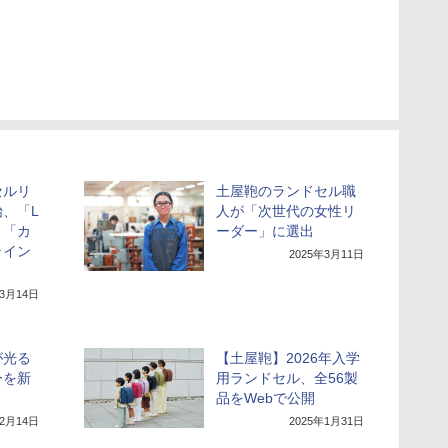
セルリ
土屋鞄のランドセル職
、「L
人が「次世代の女性リ
」「カ
ーダー」に選出
ライン
2025年3月11日
年3月14日
が光る
【土屋鞄】2026年入学
ーを新
用ランドセル、全56製
品をWebで公開
年2月14日
2025年1月31日