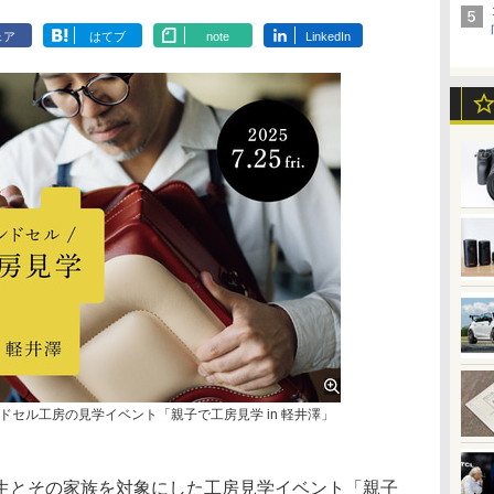
ェア
はてブ
note
LinkedIn
セル工房の見学イベント「親子で工房見学 in 軽井澤」
生とその家族を対象にした工房見学イベント「親子