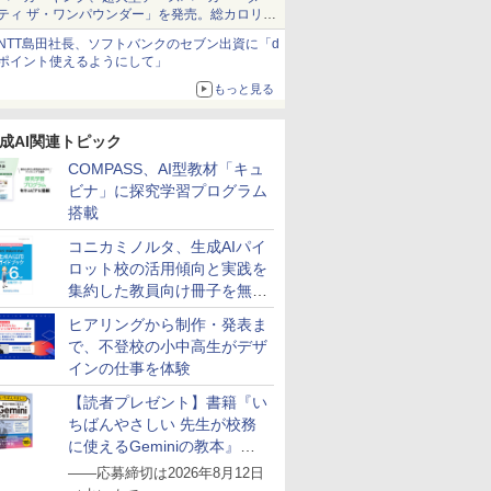
ティ ザ・ワンパウンダー」を発売。総カロリー
約1656kcal、総重量約527g！
NTT島田社長、ソフトバンクのセブン出資に「d
ポイント使えるようにして」
もっと見る
成AI関連トピック
COMPASS、AI型教材「キュ
ビナ」に探究学習プログラム
搭載
コニカミノルタ、生成AIパイ
ロット校の活用傾向と実践を
集約した教員向け冊子を無料
公開
ヒアリングから制作・発表ま
で、不登校の小中高生がデザ
インの仕事を体験
【読者プレゼント】書籍『い
ちばんやさしい 先生が校務
に使えるGeminiの教本』を
抽選で5名様にプレゼント
――応募締切は2026年8月12日