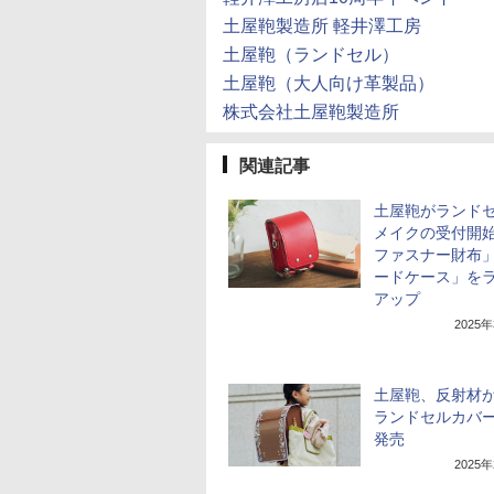
土屋鞄製造所 軽井澤工房
土屋鞄（ランドセル）
土屋鞄（大人向け革製品）
株式会社土屋鞄製造所
関連記事
土屋鞄がランド
メイクの受付開始
ファスナー財布
ードケース」を
アップ
2025
土屋鞄、反射材
ランドセルカバ
発売
2025