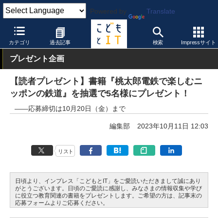
Powered by
Translate
こどもとIT
製品・サービス
教育コンテンツ
カテゴリ
過去記事
検索
Impressサイト
プレゼント企画
【読者プレゼント】書籍『桃太郎電鉄で楽しむニ
ッポンの鉄道』を抽選で5名様にプレゼント！
――応募締切は10月20日（金）まで
編集部
2023年10月11日 12:03
リスト
日頃より、インプレス「こどもとIT」をご愛読いただきまして誠にあり
がとうございます。日頃のご愛読に感謝し、みなさまの情報収集や学び
に役立つ教育関連の書籍をプレゼントします。ご希望の方は、記事末の
応募フォームよりご応募ください。