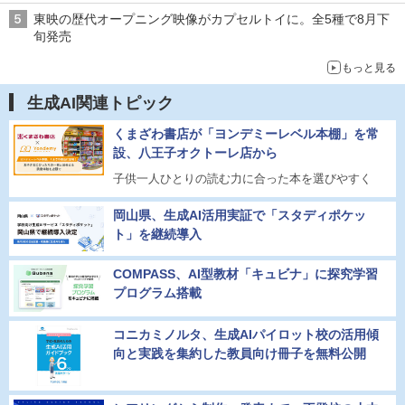
東映の歴代オープニング映像がカプセルトイに。全5種で8月下
旬発売
もっと見る
生成AI関連トピック
くまざわ書店が「ヨンデミーレベル本棚」を常
設、八王子オクトーレ店から
子供一人ひとりの読む力に合った本を選びやすく
岡山県、生成AI活用実証で「スタディポケッ
ト」を継続導入
COMPASS、AI型教材「キュビナ」に探究学習
プログラム搭載
コニカミノルタ、生成AIパイロット校の活用傾
向と実践を集約した教員向け冊子を無料公開