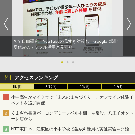
AIで自由研究、YouTubeの見すぎ対策も Googleに聞く
夏休みのデジタル活用と見守り
●
●
●
アクセスランキング
1時間
24時間
1週間
1カ月
小中高生がマイクラで「未来のまちづくり」、オンライン体験イ
ベントを追加開催
くまざわ書店が「ヨンデミーレベル本棚」を常設、八王子オクト
ーレ店から
NTT東日本、江東区の小中学校で生成AI活用の実証実験を開始