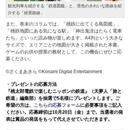
観光列車を紹介する「鉄道図鑑」と、景色のきれいな路線を紹
介する「絶景路線」
また、巻末のコラムでは、「桃鉄に出てくる島図鑑」、
「桃鉄地図にある気になる駅」「神出鬼没はたらく電車
たち」といった読み物が楽しめます。A4判という大きな
サイズで、エリアごとの地図が大きく掲載された本書。
ゲームのお供や授業の教材として、この機会にぜひご応
募ください。
©さくまあきら ©Konami Digital Entertainment
・プレゼントの応募方法
『桃太郎電鉄で楽しむニッポンの鉄道』（天夢人「旅と
鉄道」編集部）を抽選で5名様にプレゼントします。ご
希望の方は、
こちらの応募フォーム
に必要事項をご記入
ください。応募締切は10月20日（金）まで。当選者の発
表は賞品の発送をもって代えさせていただきます。