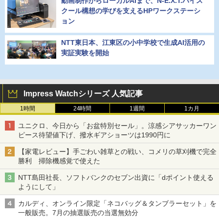
動画制作からローカルAIまで、N-E.X.T.ハイス
クール構想の学びを支えるHPワークステーシ
ョン
NTT東日本、江東区の小中学校で生成AI活用の
実証実験を開始
Impress Watchシリーズ 人気記事
1時間
24時間
1週間
1カ月
ユニクロ、今日から「お盆特別セール」。涼感シアサッカーワン
ピース待望値下げ、撥水ギアショーツは1990円に
【家電レビュー】手ごわい雑草との戦い、コメリの草刈機で完全
勝利 掃除機感覚で使えた
NTT島田社長、ソフトバンクのセブン出資に「dポイント使える
ようにして」
カルディ、オンライン限定「ネコバッグ＆タンブラーセット」を
一般販売。7月の抽選販売の当選無効分