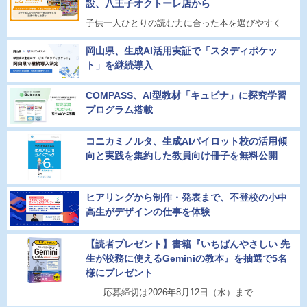
設、八王子オクトーレ店から
子供一人ひとりの読む力に合った本を選びやすく
岡山県、生成AI活用実証で「スタディポケッ
ト」を継続導入
COMPASS、AI型教材「キュビナ」に探究学習
プログラム搭載
コニカミノルタ、生成AIパイロット校の活用傾
向と実践を集約した教員向け冊子を無料公開
ヒアリングから制作・発表まで、不登校の小中
高生がデザインの仕事を体験
【読者プレゼント】書籍『いちばんやさしい 先
生が校務に使えるGeminiの教本』を抽選で5名
様にプレゼント
――応募締切は2026年8月12日（水）まで