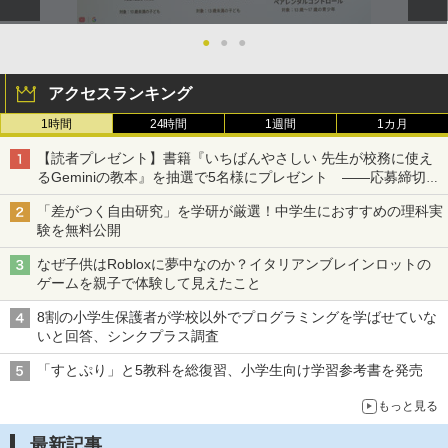
●
●
●
アクセスランキング
1時間
24時間
1週間
1カ月
【読者プレゼント】書籍『いちばんやさしい 先生が校務に使え
るGeminiの教本』を抽選で5名様にプレゼント ――応募締切は
2026年8月12日（水）まで
「差がつく自由研究」を学研が厳選！中学生におすすめの理科実
験を無料公開
なぜ子供はRobloxに夢中なのか？イタリアンブレインロットの
ゲームを親子で体験して見えたこと
8割の小学生保護者が学校以外でプログラミングを学ばせていな
いと回答、シンクプラス調査
「すとぷり」と5教科を総復習、小学生向け学習参考書を発売
もっと見る
最新記事