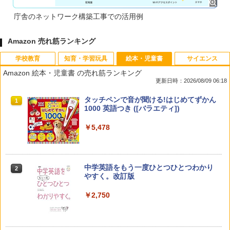
庁舎のネットワーク構築工事での活用例
Amazon 売れ筋ランキング
学校教育
知育・学習玩具
絵本・児童書
サイエンス
Amazon 絵本・児童書 の売れ筋ランキング
更新日時：2026/08/09 06:18
教育者のためのコーチング入門
Amazon Fire HD 10 キッズモデル (10イ
タッチペンで音が聞ける!はじめてずかん
1
1
1
ンチ) ピンク 対象年齢3歳から 数千点の
1000 英語つき ([バラエティ])
キッズコンテンツが1年間使い放題
￥2,530
￥5,478
￥23,980
中学英語をもう一度ひとつひとつわかり
2
カウンセリングとは何か 変化するという
パイロット スイスイおえかき for Study
2
2
やすく。改訂版
こと (講談社現代新書 2787)
何回も書ける! れんしゅうボード ひらが
な・カタカナ・すうじ・ABC 3歳以上 知
￥2,750
育
￥1,540
￥2,073