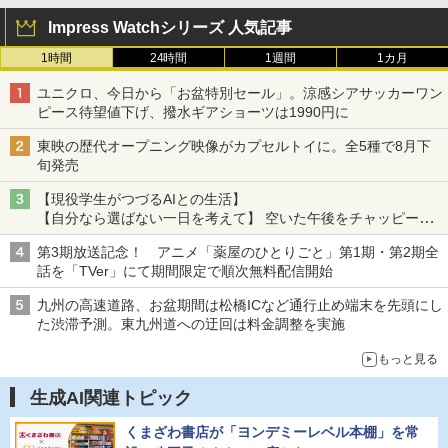
Impress Watchシリーズ 人気記事
1時間
24時間
1週間
1カ月
ユニクロ、今日から「お盆特別セール」。涼感シアサッカーワン
ピース待望値下げ、撥水ギアショーツは1990円に
東映の歴代オープニング映像がカプセルトイに。全5種で8月下
旬発売
【現役学生がつづるAIとの生活】
【自分なら選ばない一日を考えて】 空いた午後をチャッピーに
捧げたら、思わぬ絶景に出会った話
第3期放送記念！ アニメ「薬屋のひとりごと」第1期・第2期全
話を「TVer」にて期間限定で順次無料配信開始
九州の高速道路、お盆期間は松橋ICなど通行止め端末を先頭にし
た渋滞予測。東九州道への迂回は料金調整を実施
もっと見る
生成AI関連トピック
くまざわ書店が「ヨンデミーレベル本棚」を常