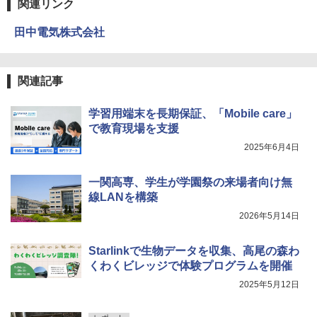
関連リンク
田中電気株式会社
エンジニアリングキット小さなカート -
4
クリエイティブトイビルド、シンプルな
メカニックキット|子供向けの可動部品、
ホリデープロジェクト、ギフトイベン
関連記事
ト、誕生日の楽しみ、イースターディス
カバリーを備えたインタラクティブサイ
エンスツール
学習用端末を長期保証、「Mobile care」
で教育現場を支援
￥849
2025年6月4日
一関高専、学生が学園祭の来場者向け無
Fernrohr:実験用キャビネット
5
線LANを構築
￥4,758
2026年5月14日
Starlinkで生物データを収集、高尾の森わ
くわくビレッジで体験プログラムを開催
2025年5月12日