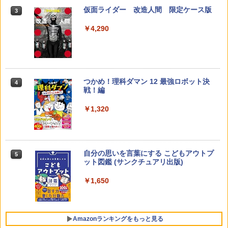
仮面ライダー 改造人間 限定ケース版
3
先生のためのGoogle AI完全攻略図鑑
3
【くもん出版公式特別セット】くもん出
3
￥4,290
￥-
版(KUMON PUBLISHING) くもんの日本
地図パズル 日本の世界遺産すごろく付き
知育玩具 おもちゃ 5歳以上 KUMON PN-
33
￥4,046
つかめ！理科ダマン 12 最強ロボット決
4
子どもが変わる魔法の言葉
4
戦！編
￥2,200
￥1,320
くもん出版(KUMON PUBLISHING) ロジ
4
カル国旗パズル 知育玩具 おもちゃ 4歳以
上 KUMON LK-10
￥2,127
自分の思いを言葉にする こどもアウトプ
5
向山洋一の系譜、その先へ 授業の腕を磨
5
ット図鑑 (サンクチュアリ出版)
く法則: 教育技術が子供の可能性を伸ば
す
￥1,650
Joyreal モンテッソーリ ビジーボード 知
5
￥2,750
育玩具 1 2 3歳誕生日プレゼント男の子
女の子 知育玩具 LED おもちゃ 指先知育
早期開発 (スタンダード・エディション)
Amazonランキングをもっと見る