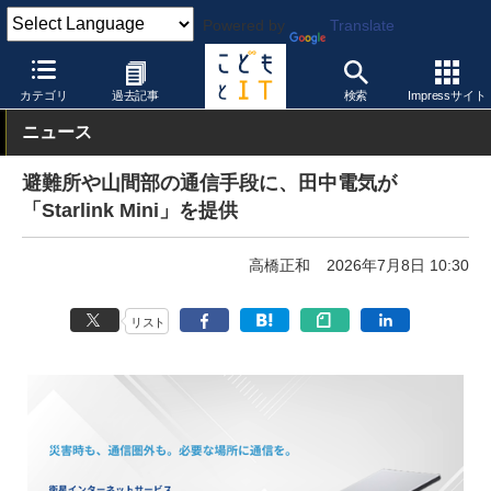
Powered by
Translate
こどもとIT
製品・サービス
ネットワーク
カテゴリ
過去記事
検索
Impressサイト
ニュース
避難所や山間部の通信手段に、田中電気が
「Starlink Mini」を提供
高橋正和
2026年7月8日 10:30
リスト