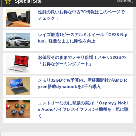
Special Site
性能の良いお得な中古PC情報はこのページで
チェック！
レイズ鍛造1ピースアルミホイール「CE28 N-p
lus」軽量なままに剛性を向上
お値段そのままでメモリ倍増！メモリ32GBの
「お得なゲーミングノート」
メモリ32GBでも予算内。産経新聞社がAMD R
yzen搭載dynabookを2千台導入
エントリーなのに脅威の実力!「Osprey」Nobl
e Audioワイヤレスイヤフォン4機種を一気に聴
く