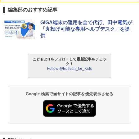
￥2,959
編集部のおすすめ記事
ThinkFun ボードゲーム 「サーキット・
GIGA端末の運用を全て代行、田中電気が
1
メイズ」 配線回路をプログラミングする
「丸投げ可能な専用ヘルプデスク」を提
日本語説明書付 8歳~ 76341 誕生日 クリ
供
スマス
￥3,118
こどもとITをフォローして最新記事をチェッ
ク！
Follow @EdTech_for_Kids
モルカ: 原子・分子に強くなるカードゲ
2
ーム
￥1,980
Google 検索で当サイトの記事を優先表示させる
物理実験モデル楽器電磁気教材を教える
3
ダルトンボード/ゴルトンボード物理学、
Galtonplatteの物理的な機器
￥5,800