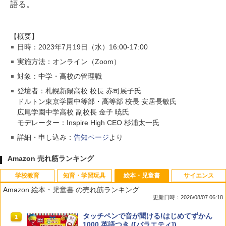
語る。
【概要】
日時：2023年7月19日（水）16:00-17:00
実施方法：オンライン（Zoom）
対象：中学・高校の管理職
登壇者：札幌新陽高校 校長 赤司展子氏
ドルトン東京学園中等部・高等部 校長 安居長敏氏
広尾学園中学高校 副校長 金子 暁氏
モデレーター：Inspire High CEO 杉浦太一氏
詳細・申し込み：
告知ページ
より
Amazon 売れ筋ランキング
学校教育
知育・学習玩具
絵本・児童書
サイエンス
Amazon 絵本・児童書 の売れ筋ランキング
更新日時：2026/08/07 06:18
先生のためのGoogle AI完全攻略図鑑
Amazon Fire HD 10 キッズモデル (10イ
タッチペンで音が聞ける!はじめてずかん
1
1
1
ンチ) ピンク 対象年齢3歳から 数千点の
1000 英語つき ([バラエティ])