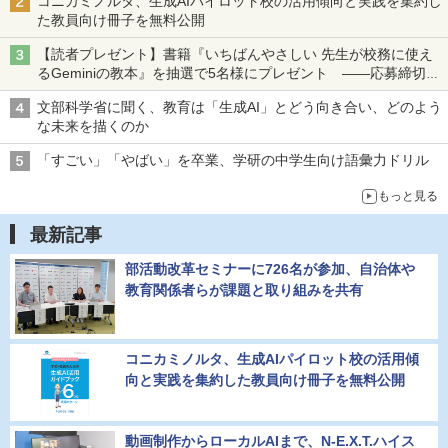
コニカミノルタ、生成AIパイロット校の活用傾向と実践を集約し
た教員向け冊子を無料公開
【読者プレゼント】書籍『いちばんやさしい 先生が校務に使え
るGeminiの教本』を抽選で5名様にプレゼント ――応募締切は
2026年8月12日（水）まで
文部科学省に聞く、教育は「生成AI」とどう向き合い、どのよう
な未来を描くのか
「すごい」「やばい」を卒業、学研の中学生向け語彙力ドリル
もっと見る
最新記事
部活動改革セミナーに726名が参加、自治体や
教育関係者らが課題と取り組みを共有
コニカミノルタ、生成AIパイロット校の活用傾
向と実践を集約した教員向け冊子を無料公開
動画制作からローカルAIまで、N-E.X.T.ハイス