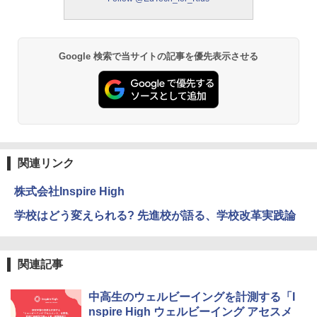
モルカ: 原子・分子に強くなるカードゲ
2
ーム
￥1,980
Google 検索で当サイトの記事を優先表示させる
物理実験モデル楽器電磁気教材を教える
3
ダルトンボード/ゴルトンボード物理学、
Galtonplatteの物理的な機器
￥5,800
関連リンク
株式会社Inspire High
エンジニアリングキット小さなカート -
4
クリエイティブトイビルド、シンプルな
学校はどう変えられる? 先進校が語る、学校改革実践論
メカニックキット|子供向けの可動部品、
ホリデープロジェクト、ギフトイベン
ト、誕生日の楽しみ、イースターディス
カバリーを備えたインタラクティブサイ
関連記事
エンスツール
中高生のウェルビーイングを計測する「I
￥849
nspire High ウェルビーイング アセスメ