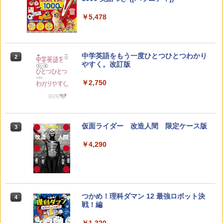
キッズコンテンツが1年間使い放題
￥-
￥5,478
￥23,980
中学英語をもう一度ひとつひとつわかり
2
子どもが変わる魔法の言葉
パイロット スイスイおえかき for Study
2
2
やすく。改訂版
何回も書ける! れんしゅうボード ひらが
な・カタカナ・すうじ・ABC 3歳以上 知
￥2,200
￥2,750
育
￥2,073
仮面ライダー 改造人間 限定ケース版
3
カウンセリングとは何か 変化するという
3
こと (講談社現代新書 2787)
【くもん出版公式特別セット】くもん出
3
￥4,290
版(KUMON PUBLISHING) くもんの日本
￥1,540
地図パズル 日本の世界遺産すごろく付き
知育玩具 おもちゃ 5歳以上 KUMON PN-
33
￥4,046
つかめ！理科ダマン 12 最強ロボット決
4
「ことばで伝える」ができない子どもた
4
戦！編
ち 誰が〈ことばの力〉を育てるのか
￥1,320