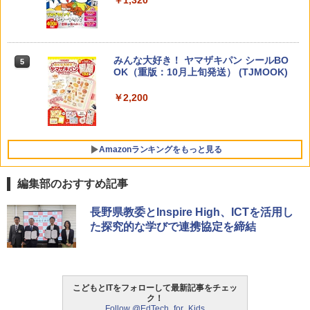
￥1,870
Amazon Fire HD 10 キッズプロ (10イン
4
チ) ディズニー スティッチ エディション
対象年齢6歳から 数千点のキッズコンテ
ンツが1年間使い放題
みんな大好き！ ヤマザキパン シールBO
5
ゼロからわかる！ みるみる図形に強く
5
￥26,980
OK（重版：10月上旬発送） (TJMOOK)
なるマンガ
￥2,200
￥1,430
くもん出版(KUMON PUBLISHING) ロジ
5
カル国旗パズル 知育玩具 おもちゃ 4歳以
上 KUMON LK-10
Amazonランキングをもっと見る
￥2,127
編集部のおすすめ記事
ThinkFun ボードゲーム 「サーキット・
長野県教委とInspire High、ICTを活用し
1
メイズ」 配線回路をプログラミングする
た探究的な学びで連携協定を締結
日本語説明書付 8歳~ 76341 誕生日 クリ
スマス
￥3,118
こどもとITをフォローして最新記事をチェッ
ク！
Follow @EdTech_for_Kids