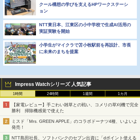
クール構想の学びを支えるHPワークステーシ
ョン
NTT東日本、江東区の小中学校で生成AI活用の
実証実験を開始
小学生がマイクラで苫小牧駅前を再設計、市長
に未来のまちを提案
Impress Watchシリーズ 人気記事
1時間
24時間
1週間
1カ月
【家電レビュー】手ごわい雑草との戦い、コメリの草刈機で完全
勝利 掃除機感覚で使えた
ミスド「Mrs. GREEN APPLE」のコラボドーナツ4種、いよいよ
発売！
NTT島田社長、ソフトバンクのセブン出資に「dポイント使える