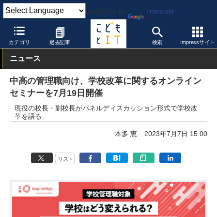
Powered by
Translate
こどもとIT
イベント・セミナー
教員研修
カテゴリ
過去記事
検索
Impressサイト
ニュース
中高の管理職向け、学校改革に関するオンライン
セミナーを7月19日開催
現役の校長・副校長がパネルディスカッション形式で学校改
革を語る
本多 恵
2023年7月7日 15:00
リスト