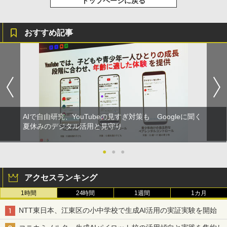
トップページに戻る
おすすめ記事
AIで自由研究、YouTubeの見すぎ対策も Googleに聞く
夏休みのデジタル活用と見守り
●
●
●
アクセスランキング
1時間
24時間
1週間
1カ月
NTT東日本、江東区の小中学校で生成AI活用の実証実験を開始