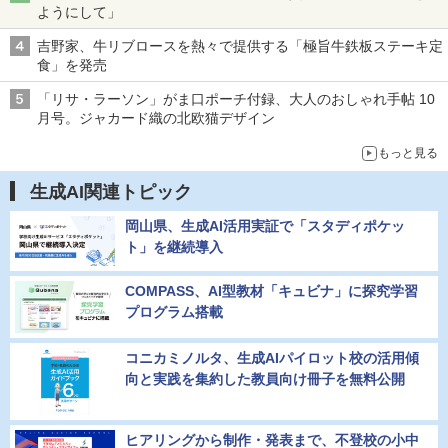
ようにして」
吉野家、牛リブロースを熱々で提供する「極旨牛鉄板ステーキ定
食」を発売
「リサ・ラーソン」がま口ポーチ付録、大人のおしゃれ手帖 10
月号。ジャカード織の北欧猫デザイン
もっと見る
生成AI関連トピック
岡山県、生成AI活用実証で「スタディポケッ
ト」を継続導入
COMPASS、AI型教材「キュビナ」に探究学習
プログラム搭載
コニカミノルタ、生成AIパイロット校の活用傾
向と実践を集約した教員向け冊子を無料公開
ヒアリングから制作・発表まで、不登校の小中