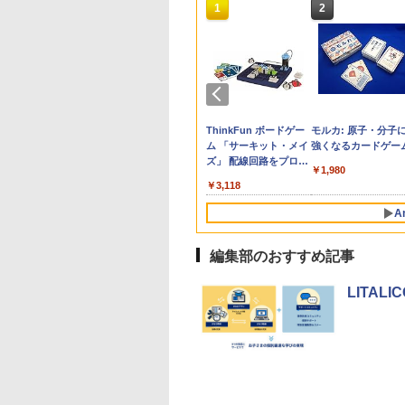
10
10
10
10
1
1
1
1
2
2
2
2
生の究極の自学ノ
ん出版(KUMON
受験ムビスタ 八澤
e Kristalle selbst
「あの子だけずるい」
TIME TIMER MOD
【改訂版】Z会 速読英
Glitzer-Diamanten:
教育者のためのコーチ
Amazon Fire HD 10 キ
タッチペンで音が聞け
ThinkFun ボードゲー
先生のためのGoogl
パイロット スイスイ
中学英語をもう一度
モルカ: 原子・分子
図鑑2: 選べるレシ
LISHING) くもん
った6時間で古典
hten:
がなくなる学校 合理
Home Edition 9cm 60
熟語｜大学受験の定
Experimentierkasten
ング入門
ッズモデル (10インチ)
る!はじめてずかん1000
ム 「サーキット・メイ
AI完全攻略図鑑
えかき for Study 何
とつひとつわかりや
強くなるカードゲー
そろばん120 知育
 MOVIE×STUDY
erimentierkasten
的配慮を支える基礎的
分 タイムタイマー モ
番！ 効率的な速読学習
ピンク 対象年齢3歳か
英語つき ([バラエテ
ズ」 配線回路をプログ
も書ける! れんしゅ
く。改訂版
￥3,284
￥2,530
￥-
￥1,980
 おもちゃ 3歳以上
環境整備
ッド メタリック ミッ
で熟語をマスター
ら 数千点のキッズコン
ィ])
ラミングする 日本語説
ボード ひらがな・カ
760
882
870
767
￥2,420
￥4,891
￥1,320
￥23,980
￥5,478
￥3,118
￥2,073
￥2,750
ON WC-22
ドナイト 時間管理 学
テンツが1年間使い放題
明書付 8歳~ 76341 誕
カナ・すうじ・ABC 
習タイマー TTM9-
生日 クリスマス
歳以上 知育
A
HMM-W 正規品 + クリ
スマス ラッピング袋
セット BL
編集部のおすすめ記事
LITA