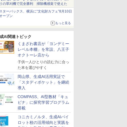
リの草刈機で完全勝利 掃除機感覚で使えた
スターバックス、横浜に“文化財カフェ”8月10日
オープン
もっと見る
成AI関連トピック
くまざわ書店が「ヨンデミー
レベル本棚」を常設、八王子
オクトーレ店から
子供一人ひとりの読む力に合っ
た本を選びやすく
岡山県、生成AI活用実証で
「スタディポケット」を継続
導入
COMPASS、AI型教材「キュ
ビナ」に探究学習プログラム
搭載
コニカミノルタ、生成AIパイ
ロット校の活用傾向と実践を