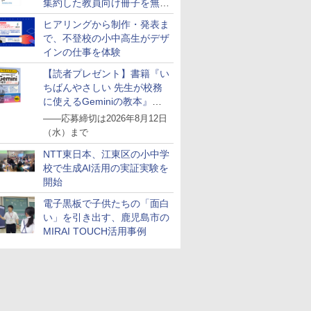
集約した教員向け冊子を無料
公開
ヒアリングから制作・発表ま
で、不登校の小中高生がデザ
インの仕事を体験
【読者プレゼント】書籍『い
ちばんやさしい 先生が校務
に使えるGeminiの教本』を
抽選で5名様にプレゼント
――応募締切は2026年8月12日
（水）まで
NTT東日本、江東区の小中学
校で生成AI活用の実証実験を
開始
電子黒板で子供たちの「面白
い」を引き出す、鹿児島市の
MIRAI TOUCH活用事例