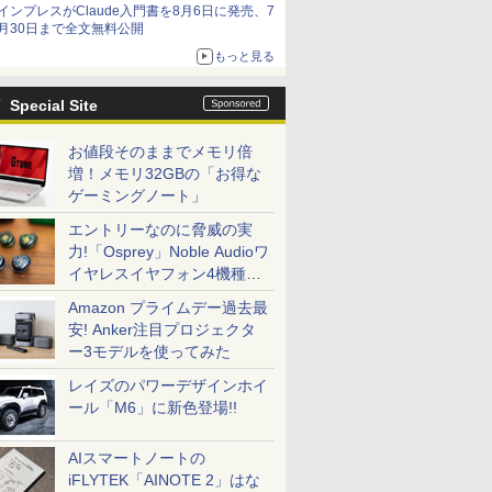
インプレスがClaude入門書を8月6日に発売、7
月30日まで全文無料公開
もっと見る
Special Site
お値段そのままでメモリ倍
増！メモリ32GBの「お得な
ゲーミングノート」
エントリーなのに脅威の実
力!「Osprey」Noble Audioワ
イヤレスイヤフォン4機種を
一気に聴く
Amazon プライムデー過去最
安! Anker注目プロジェクタ
ー3モデルを使ってみた
レイズのパワーデザインホイ
ール「M6」に新色登場!!
AIスマートノートの
iFLYTEK「AINOTE 2」はな