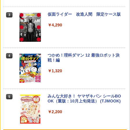
￥2,073
仮面ライダー 改造人間 限定ケース版
3
カウンセリングとは何か 変化するという
3
こと (講談社現代新書 2787)
【くもん出版公式特別セット】くもん出
3
￥4,290
版(KUMON PUBLISHING) くもんの日本
￥1,540
地図パズル 日本の世界遺産すごろく付き
知育玩具 おもちゃ 5歳以上 KUMON PN-
33
￥4,046
つかめ！理科ダマン 12 最強ロボット決
4
「ことばで伝える」ができない子どもた
4
戦！編
ち 誰が〈ことばの力〉を育てるのか
￥1,320
￥1,870
Amazon Fire HD 10 キッズプロ (10イン
4
チ) ディズニー スティッチ エディション
対象年齢6歳から 数千点のキッズコンテ
ンツが1年間使い放題
みんな大好き！ ヤマザキパン シールBO
5
ゼロからわかる！ みるみる図形に強く
5
￥26,980
OK（重版：10月上旬発送） (TJMOOK)
なるマンガ
￥2,200
￥1,430
くもん出版(KUMON PUBLISHING) ロジ
5
カル国旗パズル 知育玩具 おもちゃ 4歳以