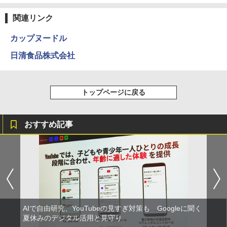
￥5,800
関連リンク
カップヌードル
エンジニアリングキット小さなカート -
4
クリエイティブトイビルド、シンプルな
日清食品株式会社
メカニックキット|子供向けの可動部品、
ホリデープロジェクト、ギフトイベン
ト、誕生日の楽しみ、イースターディス
カバリーを備えたインタラクティブサイ
トップページに戻る
エンスツール
￥849
おすすめ記事
Fernrohr:実験用キャビネット
5
￥4,722
AIで自由研究、YouTubeの見すぎ対策も Googleに聞く
夏休みのデジタル活用と見守り