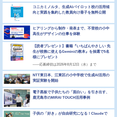
コニカミノルタ、生成AIパイロット校の活用傾
向と実践を集約した教員向け冊子を無料公開
ヒアリングから制作・発表まで、不登校の小中
高生がデザインの仕事を体験
【読者プレゼント】書籍『いちばんやさしい 先
生が校務に使えるGeminiの教本』を抽選で5名
様にプレゼント
――応募締切は2026年8月12日（水）まで
NTT東日本、江東区の小中学校で生成AI活用の
実証実験を開始
電子黒板で子供たちの「面白い」を引き出す、
鹿児島市のMIRAI TOUCH活用事例
子供の「好き」が自由研究になる！Claudeで