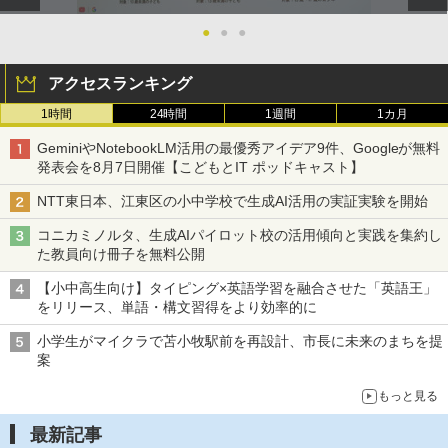
●
●
●
アクセスランキング
1時間
24時間
1週間
1カ月
GeminiやNotebookLM活用の最優秀アイデア9件、Googleが無料
発表会を8月7日開催【こどもとIT ポッドキャスト】
NTT東日本、江東区の小中学校で生成AI活用の実証実験を開始
コニカミノルタ、生成AIパイロット校の活用傾向と実践を集約し
た教員向け冊子を無料公開
【小中高生向け】タイピング×英語学習を融合させた「英語王」
をリリース、単語・構文習得をより効率的に
小学生がマイクラで苫小牧駅前を再設計、市長に未来のまちを提
案
もっと見る
最新記事