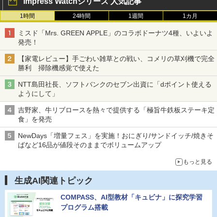
Impress Watchシリーズ 人気記事
1時間
24時間
1週間
1カ月
ミスド「Mrs. GREEN APPLE」のコラボドーナツ4種、いよいよ
発売！
【家電レビュー】手ごわい雑草との戦い、コメリの草刈機で完全
勝利 掃除機感覚で使えた
NTT島田社長、ソフトバンクのセブン出資に「dポイント使える
ようにして」
吉野家、牛リブロースを熱々で提供する「極旨牛鉄板ステーキ定
食」を発売
NewDays「増量フェス」を実施！おにぎり/サンドイッチ/焼きそ
ばなど16品が値段そのままでボリュームアップ
もっと見る
生成AI関連トピック
COMPASS、AI型教材「キュビナ」に探究学習
プログラム搭載