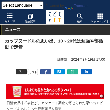
Powered by
Translate
こどもとIT
校種
小学校
カテゴリ
過去記事
検索
Impressサイト
ニュース
カップヌードルの思い出、10～20代は勉強や部活
動で定着
編集部
2024年9月19日 17:00
リスト
日清食品株式会社が、アンケート調査で寄せられた思い出エピ
ソードをあしらった限定商品を発売