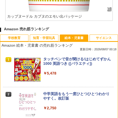
カップヌードル カプヌのエモい出パッケージ
Amazon 売れ筋ランキング
学校教育
知育・学習玩具
絵本・児童書
サイエンス
Amazon 絵本・児童書 の売れ筋ランキング
更新日時：2026/08/07 00:18
先生のためのGoogle AI完全攻略図鑑
Amazon Fire HD 10 キッズモデル (10イ
タッチペンで音が聞ける!はじめてずかん
1
1
1
ンチ) ピンク 対象年齢3歳から 数千点の
1000 英語つき ([バラエティ])
キッズコンテンツが1年間使い放題
￥-
￥5,478
￥23,980
中学英語をもう一度ひとつひとつわかり
2
子どもが変わる魔法の言葉
パイロット スイスイおえかき for Study
2
2
やすく。改訂版
何回も書ける! れんしゅうボード ひらが
な・カタカナ・すうじ・ABC 3歳以上 知
￥2,200
￥2,750
育