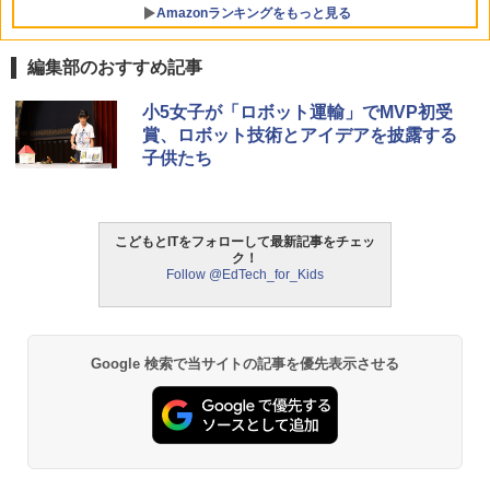
上 KUMON LK-10
Amazonランキングをもっと見る
￥2,127
編集部のおすすめ記事
ThinkFun ボードゲーム 「サーキット・
小5女子が「ロボット運輸」でMVP初受
1
メイズ」 配線回路をプログラミングする
賞、ロボット技術とアイデアを披露する
日本語説明書付 8歳~ 76341 誕生日 クリ
子供たち
スマス
￥3,118
こどもとITをフォローして最新記事をチェッ
ク！
Follow @EdTech_for_Kids
モルカ: 原子・分子に強くなるカードゲ
2
ーム
￥1,980
Google 検索で当サイトの記事を優先表示させる
物理実験モデル楽器電磁気教材を教える
3
ダルトンボード/ゴルトンボード物理学、
Galtonplatteの物理的な機器