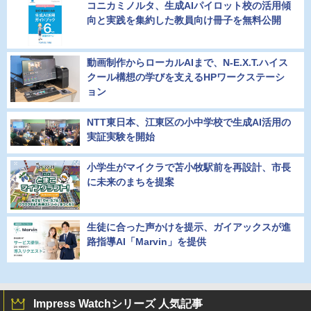
コニカミノルタ、生成AIパイロット校の活用傾
向と実践を集約した教員向け冊子を無料公開
動画制作からローカルAIまで、N-E.X.T.ハイス
クール構想の学びを支えるHPワークステーシ
ョン
NTT東日本、江東区の小中学校で生成AI活用の
実証実験を開始
小学生がマイクラで苫小牧駅前を再設計、市長
に未来のまちを提案
生徒に合った声かけを提示、ガイアックスが進
路指導AI「Marvin」を提供
Impress Watchシリーズ 人気記事