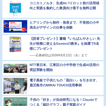
コニカミノルタ、生成AIパイロット校の活用傾
向と実践を集約した教員向け冊子を無料公開
ヒアリングから制作・発表まで、不登校の小中
高生がデザインの仕事を体験
【読者プレゼント】書籍『いちばんやさしい 先
生が校務に使えるGeminiの教本』を抽選で5名
様にプレゼント
――応募締切は2026年8月12日（水）まで
NTT東日本、江東区の小中学校で生成AI活用の
実証実験を開始
電子黒板で子供たちの「面白い」を引き出す、
鹿児島市のMIRAI TOUCH活用事例
子供の「好き」が自由研究になる！Claudeで
つくる「統計グラフ」親子実践ガイド