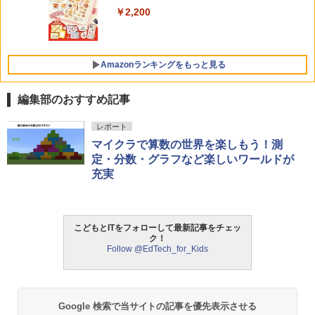
￥2,200
￥1,430
くもん出版(KUMON PUBLISHING) ロジ
5
カル国旗パズル 知育玩具 おもちゃ 4歳以
上 KUMON LK-10
Amazonランキングをもっと見る
￥2,127
編集部のおすすめ記事
ThinkFun ボードゲーム 「サーキット・
レポート
1
メイズ」 配線回路をプログラミングする
マイクラで算数の世界を楽しもう！測
日本語説明書付 8歳~ 76341 誕生日 クリ
定・分数・グラフなど楽しいワールドが
スマス
充実
￥3,118
こどもとITをフォローして最新記事をチェッ
ク！
モルカ: 原子・分子に強くなるカードゲ
2
Follow @EdTech_for_Kids
ーム
￥1,980
Google 検索で当サイトの記事を優先表示させる