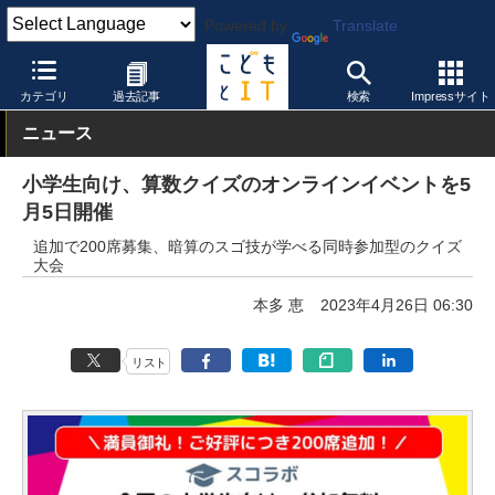
Powered by
Translate
こどもとIT
イベント・セミナー
その他
カテゴリ
過去記事
検索
Impressサイト
ニュース
小学生向け、算数クイズのオンラインイベントを5
月5日開催
追加で200席募集、暗算のスゴ技が学べる同時参加型のクイズ
大会
本多 恵
2023年4月26日 06:30
リスト