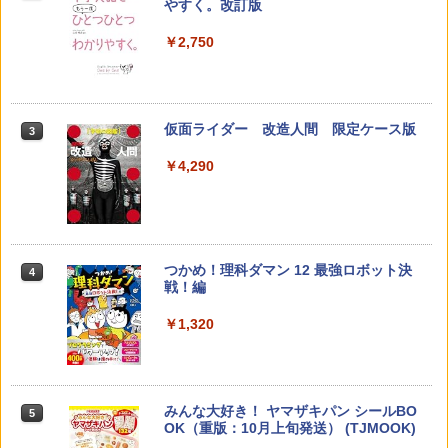
2
やすく。改訂版
何回も書ける! れんしゅうボード ひらが
な・カタカナ・すうじ・ABC 3歳以上 知
￥2,200
￥2,750
育
￥2,073
仮面ライダー 改造人間 限定ケース版
3
カウンセリングとは何か 変化するという
3
こと (講談社現代新書 2787)
【くもん出版公式特別セット】くもん出
3
￥4,290
版(KUMON PUBLISHING) くもんの日本
￥1,540
地図パズル 日本の世界遺産すごろく付き
知育玩具 おもちゃ 5歳以上 KUMON PN-
33
￥4,046
つかめ！理科ダマン 12 最強ロボット決
4
「ことばで伝える」ができない子どもた
4
戦！編
ち 誰が〈ことばの力〉を育てるのか
￥1,320
￥1,870
Amazon Fire HD 10 キッズプロ (10イン
4
チ) ディズニー スティッチ エディション
対象年齢6歳から 数千点のキッズコンテ
ンツが1年間使い放題
みんな大好き！ ヤマザキパン シールBO
5
ゼロからわかる！ みるみる図形に強く
5
￥26,980
OK（重版：10月上旬発送） (TJMOOK)
なるマンガ