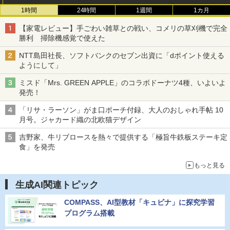
1時間
24時間
1週間
1カ月
【家電レビュー】手ごわい雑草との戦い、コメリの草刈機で完全
勝利 掃除機感覚で使えた
NTT島田社長、ソフトバンクのセブン出資に「dポイント使える
ようにして」
ミスド「Mrs. GREEN APPLE」のコラボドーナツ4種、いよいよ
発売！
「リサ・ラーソン」がま口ポーチ付録、大人のおしゃれ手帖 10
月号。ジャカード織の北欧猫デザイン
吉野家、牛リブロースを熱々で提供する「極旨牛鉄板ステーキ定
食」を発売
もっと見る
生成AI関連トピック
COMPASS、AI型教材「キュビナ」に探究学習
プログラム搭載