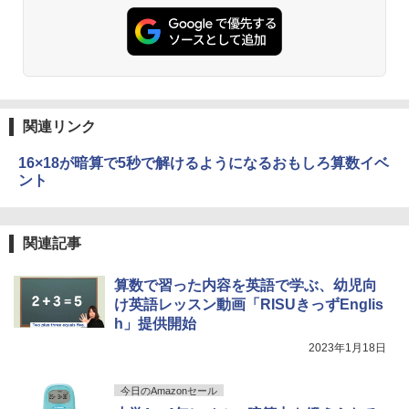
物理実験モデル楽器電磁気教材を教える
3
ダルトンボード/ゴルトンボード物理学、
Galtonplatteの物理的な機器
￥5,800
関連リンク
エンジニアリングキット小さなカート -
4
16×18が暗算で5秒で解けるようになるおもしろ算数イベ
クリエイティブトイビルド、シンプルな
メカニックキット|子供向けの可動部品、
ント
ホリデープロジェクト、ギフトイベン
ト、誕生日の楽しみ、イースターディス
カバリーを備えたインタラクティブサイ
エンスツール
関連記事
￥849
算数で習った内容を英語で学ぶ、幼児向
け英語レッスン動画「RISUきっずEnglis
h」提供開始
Fernrohr:実験用キャビネット
5
2023年1月18日
￥4,722
今日のAmazonセール