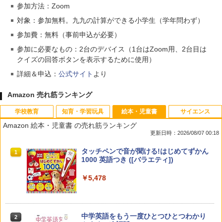
参加方法：Zoom
対象：参加無料。九九の計算ができる小学生（学年問わず）
参加費：無料（事前申込が必要）
参加に必要なもの：2台のデバイス（1台はZoom用、2台目は
クイズの回答ボタンを表示するために使用）
詳細＆申込：
公式サイト
より
Amazon 売れ筋ランキング
学校教育
知育・学習玩具
絵本・児童書
サイエンス
Amazon 絵本・児童書 の売れ筋ランキング
更新日時：2026/08/07 00:18
先生のためのGoogle AI完全攻略図鑑
Amazon Fire HD 10 キッズモデル (10イ
タッチペンで音が聞ける!はじめてずかん
1
1
1
ンチ) ピンク 対象年齢3歳から 数千点の
1000 英語つき ([バラエティ])
キッズコンテンツが1年間使い放題
￥-
￥5,478
￥23,980
中学英語をもう一度ひとつひとつわかり
2
子どもが変わる魔法の言葉
パイロット スイスイおえかき for Study
2