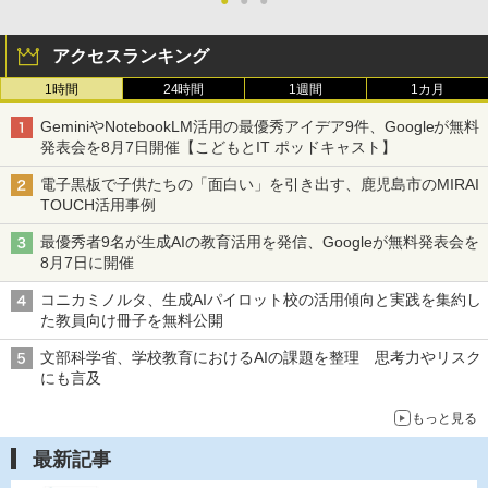
●
●
●
アクセスランキング
1時間
24時間
1週間
1カ月
GeminiやNotebookLM活用の最優秀アイデア9件、Googleが無料
発表会を8月7日開催【こどもとIT ポッドキャスト】
電子黒板で子供たちの「面白い」を引き出す、鹿児島市のMIRAI
TOUCH活用事例
最優秀者9名が生成AIの教育活用を発信、Googleが無料発表会を
8月7日に開催
コニカミノルタ、生成AIパイロット校の活用傾向と実践を集約し
た教員向け冊子を無料公開
文部科学省、学校教育におけるAIの課題を整理 思考力やリスク
にも言及
もっと見る
最新記事