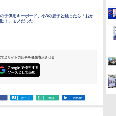
3
3
3
4
4
4
5
5
5
6
6
6
の子供用キーボード、小3の息子と触ったら「おか
動！」モノだった
お
ひ
に
【くもん出版公式特別
仮面ライダー 改造人
物理実験モデル楽器電
くもん出版(KUMON
つかめ！理科ダマン 12
エンジニアリングキッ
Amazon Fire HD 10 キ
自分の思いを言葉にす
Fernrohr:実験用キャ
Joyreal モ
みんな大好き
KOSMOS(コ
回
す
ム
セット】くもん出版
間 限定ケース版
磁気教材を教えるダル
PUBLISHING) ロジカ
最強ロボット決戦！編
ト小さなカート - クリ
ッズプロ (10インチ) デ
る こどもアウトプット
ビネット
リ ビジーボー
キパン シール
617158 フ
う
(KUMON
トンボード/ゴルトンボ
ル国旗パズル 知育玩具
エイティブトイビル
ィズニー スティッチ
図鑑 (サンクチュアリ
具 1 2 3歳
BOOK（重版
スワーリング
￥4,290
￥1,320
￥4,746
タ
PUBLISHING) くもん
ード物理学、
おもちゃ 4歳以上
ド、シンプルなメカニ
エディション 対象年齢
出版)
ント男の子 女
旬発送） (TJ
ニ 先史時代
 検索で当サイトの記事を優先表示させる
￥4,046
￥5,800
￥2,127
￥849
￥26,980
￥1,650
￥2,959
￥2,200
￥5,592
3
の日本地図パズル 日本
Galtonplatteの物理的
KUMON LK-10
ックキット|子供向けの
6歳から 数千点のキッ
玩具 LED お
気づける 実験
の世界遺産すごろく付
な機器
可動部品、ホリデープ
ズコンテンツが1年間
先知育 早期開
歳からのお子
き 知育玩具 おもちゃ 5
ロジェクト、ギフトイ
使い放題
ンダード・エ
心者向けセット
歳以上 KUMON PN-33
ベント、誕生日の楽し
ン)
物 洗面器 ピ
み、イースターディス
飾 多言語対応
カバリーを備えたイン
タラクティブサイエン
スツール
ェア
はてブ
note
LinkedIn