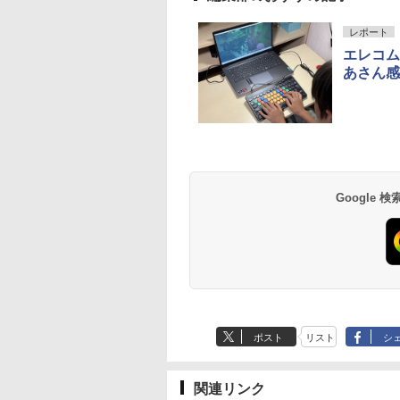
10
10
10
1
1
1
2
2
2
レポート
エレコム
あさん感
ん出版(KUMON
受験ムビスタ 八澤
e Kristalle selbst
TIME TIMER MOD
【改訂版】Z会 速読英
Glitzer-Diamanten:
Amazon Fire HD 10 キ
タッチペンで音が聞け
ThinkFun ボードゲー
パイロット スイスイ
中学英語をもう一度
モルカ: 原子・分子
LISHING) くもん
った6時間で古典
hten:
Home Edition 9cm 60
熟語｜大学受験の定
Experimentierkasten
ッズモデル (10インチ)
る!はじめてずかん1000
ム 「サーキット・メイ
えかき for Study 何
とつひとつわかりや
強くなるカードゲー
そろばん120 知育
 MOVIE×STUDY
erimentierkasten
分 タイムタイマー モ
番！ 効率的な速読学習
ピンク 対象年齢3歳か
英語つき ([バラエテ
ズ」 配線回路をプログ
も書ける! れんしゅ
く。改訂版
￥3,284
￥1,980
 おもちゃ 3歳以上
ッド メタリック ミッ
で熟語をマスター
ら 数千点のキッズコン
ィ])
ラミングする 日本語説
ボード ひらがな・カ
Google
882
870
767
￥4,891
￥1,320
￥23,980
￥5,478
￥3,118
￥2,073
￥2,750
ON WC-22
ドナイト 時間管理 学
テンツが1年間使い放題
明書付 8歳~ 76341 誕
カナ・すうじ・ABC 
習タイマー TTM9-
生日 クリスマス
歳以上 知育
HMM-W 正規品 + クリ
スマス ラッピング袋
セット BL
ポスト
リスト
シ
関連リンク