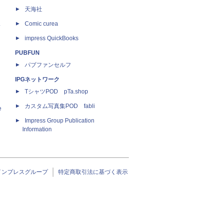
天海社
ス
Comic curea
impress QuickBooks
PUBFUN
パブファンセルフ
IPGネットワーク
TシャツPOD pTa.shop
カスタム写真集POD fabli
e
Impress Group Publication
Information
インプレスグループ
特定商取引法に基づく表示