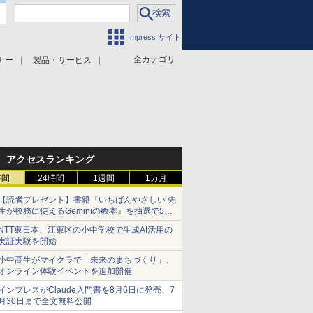
Impress サイト
全カテゴリ
ナー
製品・サービス
アクセスランキング
時間
24時間
1週間
1カ月
【読者プレゼント】書籍『いちばんやさしい 先
生が校務に使えるGeminiの教本』を抽選で5名
様にプレゼント ――応募締切は2026年8月12
NTT東日本、江東区の小中学校で生成AI活用の
日（水）まで
実証実験を開始
小中高生がマイクラで「未来のまちづくり」、
オンライン体験イベントを追加開催
インプレスがClaude入門書を8月6日に発売、7
月30日まで全文無料公開