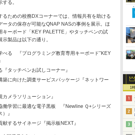
示する。
するための校務DXコーナーでは、情報共有を助ける
ータの保存が可能なQNAP NASの事例を展示。ほ
ーボード「KEY PALETTE」やタッチペンの試
展示製品は以下の通り。
べる 『プログラミング教育専用キーボード"KEY
』
る『タッチペンお試しコーナー』
構築に向けた調査サービスパッケージ『ネットワー
1
視カメラソリューション』
学習に最適な電子黒板 『Newline Ｑ+シリーズ
ス）』
献するサイネージ『掲示板NEXT』