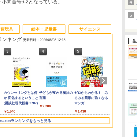
 小間番号6-2となっている。
学習玩具
絵本・児童書
サイエンス
筋ランキング
更新日時：2026/08/08 12:18
生
3
4
5
6
e
カウンセリングとは何
子どもが変わる魔法の
ゼロからわかる！ み
「ことばで伝
か 変化するということ
言葉
るみる図形に強くなる
できない子ど
(講談社現代新書 2787)
マンガ
が〈ことばの
￥2,200
てるのか
￥1,540
￥1,430
￥1,870
mazonランキングをもっと見る