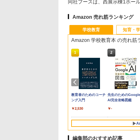
同社ブースは、西展示棟1ホール
Amazon 売れ筋ランキング
学校教育
知育・
Amazon 学校教育本 の売れ
10
1
2
生の究極の自学ノ
「あの子だけずるい」
教育者のためのコーチ
先生のためのGoogl
図鑑2: 選べるレシ
がなくなる学校 合理
ング入門
AI完全攻略図鑑
的配慮を支える基礎的
￥2,530
￥-
環境整備
760
￥2,420
A
編集部のおすすめ記事