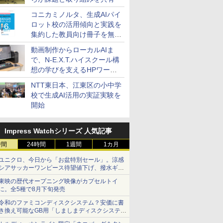
コニカミノルタ、生成AIパイ
ロット校の活用傾向と実践を
集約した教員向け冊子を無料
公開
動画制作からローカルAIま
で、N-E.X.T.ハイスクール構
想の学びを支えるHPワーク
ステーション
NTT東日本、江東区の小中学
校で生成AI活用の実証実験を
開始
Impress Watchシリーズ 人気記事
時間
24時間
1週間
1カ月
ユニクロ、今日から「お盆特別セール」。涼感
シアサッカーワンピース待望値下げ、撥水ギア
ショーツは1990円に
東映の歴代オープニング映像がカプセルトイ
に。全5種で8月下旬発売
令和のファミコンディスクシステム？安価に書
き換え可能なGB用「しましまディスクシステ
ム」