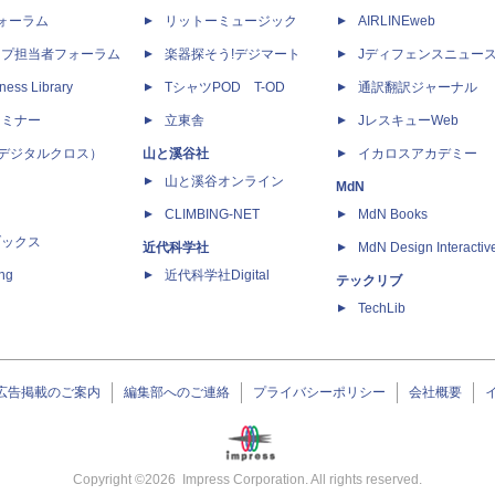
dフォーラム
リットーミュージック
AIRLINEweb
ップ担当者フォーラム
楽器探そう!デジマート
Jディフェンスニュー
ness Library
TシャツPOD T-OD
通訳翻訳ジャーナル
セミナー
立東舎
JレスキューWeb
 X（デジタルクロス）
山と溪谷社
イカロスアカデミー
山と溪谷オンライン
MdN
CLIMBING-NET
MdN Books
ブックス
近代科学社
MdN Design Interactiv
ing
近代科学社Digital
テックリブ
TechLib
広告掲載のご案内
編集部へのご連絡
プライバシーポリシー
会社概要
Copyright ©
2026
Impress Corporation. All rights reserved.