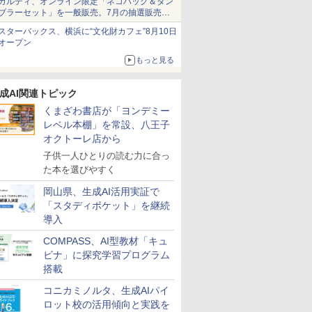
カルディ、オンライン限定「ネコバッグ＆タン
ブラーセット」を一般販売。7月の抽選販売の
当選無効分
スターバックス、横浜に“文化財カフェ”8月10日
オープン
もっと見る
成AI関連トピック
くまざわ書店が「ヨンデミー
7
8
9
10
レベル本棚」を常設、八王子
オクトーレ店から
子供一人ひとりの読む力に合っ
た本を選びやすく
岡山県、生成AI活用実証で
「スタディポケット」を継続
える」が
向山洋一の系譜、その
人間関係に「線を引
小学生の究極の自学ノ
「あの子だ
導入
もたち 誰
先へ 授業の腕を磨く法
く」レッスン 人生がラ
ート図鑑2: 選べるレシ
がなくなる
力〉を育
則: 教育技術が子供の
クになる「バウンダリ
ピ編
的配慮を支
COMPASS、AI型教材「キュ
可能性を伸ばす
ー」の考え方
環境整備
￥2,750
ビナ」に探究学習プログラム
￥1,760
￥1,760
￥2,420
搭載
コニカミノルタ、生成AIパイ
ロット校の活用傾向と実践を