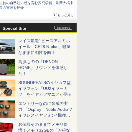
生徒の自己効力感を育む探究学習、常葉大橘中
高の実践を紹介
もっと見る
Special Site
レイズ鍛造1ピースアルミホ
イール「CE28 N-plus」軽量
なままに剛性を向上
鳥肌ものの「DENON
HOME」サウンドを体感し
た！
SOUNDPEATSのイヤカフ型
イヤフォン「UU2イヤーカ
フ」をイヤカフマニアが語る
エントリーなのに脅威の実
力!「Osprey」Noble Audioワ
イヤレスイヤフォン4機種を
一気に聴く
お値段そのままでメモリ倍
増！メモリ32GBの「お得な