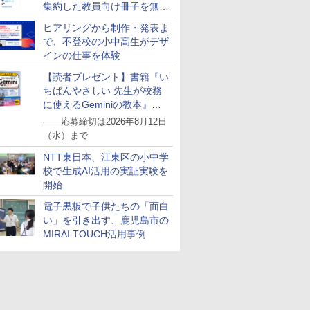
集約した教員向け冊子を無料
7
7
7
8
8
8
9
9
9
10
10
10
公開
ヒアリングから制作・発表ま
で、不登校の小中高生がデザ
インの仕事を体験
【読者プレゼント】書籍『い
ちばんやさしい 先生が校務
に使えるGeminiの教本』を
ンテッソー
！ ヤマザ
スモス)
くもん出版(KUMON
【第72回青少年読書感
KOSMOS 617134 サイ
アガツマ(AGATSUMA)
図鑑いきもの飼ってみ
Exp Natur 50 ミネラル
くもん出版(KUMON
大学受験ムビスタ 八澤
Grüne Kristalle selbst
TIME TIM
【改訂版】
Glitzer-D
抽選で5名様にプレゼント
――応募締切は2026年8月12日
ド 知育玩
ァンサイエン
PUBLISHING) スタデ
想文全国コンクール 課
ボーグハンド - 油圧制
アンパンマンが上手に
た カマキリを黄色い世
&シュタイン。
PUBLISHING) くもん
のたった6時間で古典
züchten:
Home Edit
熟語｜大学
Experimen
誕生日プレゼ
：10月上
ソルトガ
ィクロック DC-53 ホワ
題図書】まだまだここ
御 XXL ロボットハンド
（水）まで
描けちゃう! 天才脳ら
界で育てたらどうな
の玉そろばん120 知育
文法: MOVIE×STUDY
Experimentierkasten
分 タイム
番！ 効率
￥3,139
￥3,284
の子 知育
MOOK)
の時間を活
イト 知育玩具 おもちゃ
から (ポプラ物語館 94)
サイズ調整可能 左利き
くがき教室 対象年齢
る?
玩具 おもちゃ 3歳以上
ッド メタ
で熟語をマ
￥2,264
￥1,540
￥14,790
￥3,491
￥1,870
￥2,882
￥1,870
￥1,767
￥4,891
￥1,320
NTT東日本、江東区の小中学
もちゃ 指
セット 8
3歳以上 KUMON
用 実験ボックス 10~14
1.5才～ お絵描き おも
KUMON WC-22
ドナイト 
発 (スタ
様向け 初
歳のお子様用 多言語説
校で生成AI活用の実証実験を
ちゃ
習タイマー 
ディショ
 卵 食べ
明書 (英語)
HMM-W 正
開始
ペット 装
スマス ラ
電子黒板で子供たちの「面白
セット BL
い」を引き出す、鹿児島市の
MIRAI TOUCH活用事例