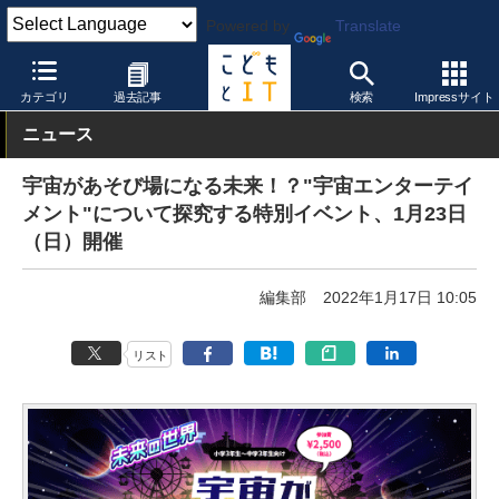
Powered by
Translate
こどもとIT
校種
小学校
カテゴリ
過去記事
検索
Impressサイト
ニュース
宇宙があそび場になる未来！？"宇宙エンターテイ
メント"について探究する特別イベント、1月23日
（日）開催
編集部
2022年1月17日 10:05
リスト