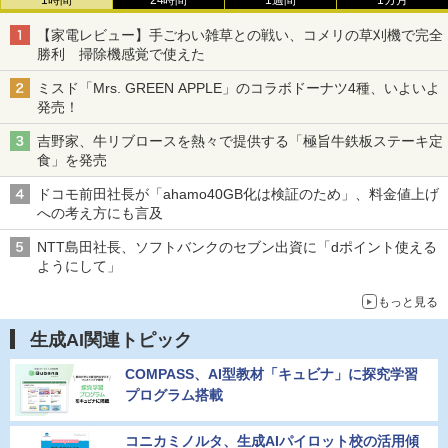
1時間
24時間
1週間
1カ月
【家電レビュー】手ごわい雑草との戦い、コメリの草刈機で完全
勝利 掃除機感覚で使えた
ミスド「Mrs. GREEN APPLE」のコラボドーナツ4種、いよいよ
発売！
吉野家、牛リブロースを熱々で提供する「極旨牛鉄板ステーキ定
食」を発売
ドコモ前田社長が「ahamo40GB化は検証のため」、料金値上げ
への考え方にも言及
NTT島田社長、ソフトバンクのセブン出資に「dポイント使える
ようにして」
もっと見る
生成AI関連トピック
COMPASS、AI型教材「キュビナ」に探究学習
プログラム搭載
コニカミノルタ、生成AIパイロット校の活用傾