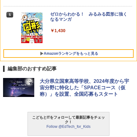
ゼロからわかる！ みるみる図形に強く
5
なるマンガ
￥1,430
Amazonランキングをもっと見る
編集部のおすすめ記事
Amazon Fire HD 10 キッズモデル (10イ
タッチペンで音が聞ける!はじめてずかん
ThinkFun ボードゲーム 「サーキット・
大分県立国東高等学校、2024年度から宇
1
1
1
ンチ) ピンク 対象年齢3歳から 数千点の
1000 英語つき ([バラエティ])
メイズ」 配線回路をプログラミングする
宙分野に特化した「SPACEコース（仮
キッズコンテンツが1年間使い放題
日本語説明書付 8歳~ 76341 誕生日 クリ
称）」を設置、全国応募もスタート
スマス
￥5,478
￥23,980
￥3,118
こどもとITをフォローして最新記事をチェッ
中学英語をもう一度ひとつひとつわかり
2
ク！
パイロット スイスイおえかき for Study
2
やすく。改訂版
Follow @EdTech_for_Kids
何回も書ける! れんしゅうボード ひらが
モルカ: 原子・分子に強くなるカードゲ
2
な・カタカナ・すうじ・ABC 3歳以上 知
ーム