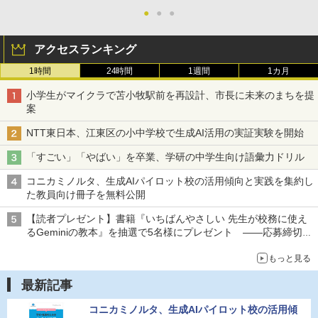
●
●
●
アクセスランキング
1時間
24時間
1週間
1カ月
小学生がマイクラで苫小牧駅前を再設計、市長に未来のまちを提
案
NTT東日本、江東区の小中学校で生成AI活用の実証実験を開始
「すごい」「やばい」を卒業、学研の中学生向け語彙力ドリル
コニカミノルタ、生成AIパイロット校の活用傾向と実践を集約し
た教員向け冊子を無料公開
【読者プレゼント】書籍『いちばんやさしい 先生が校務に使え
るGeminiの教本』を抽選で5名様にプレゼント ――応募締切は
2026年8月12日（水）まで
もっと見る
最新記事
コニカミノルタ、生成AIパイロット校の活用傾