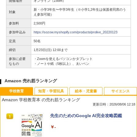
開催場所
オンライン（Zoom）
新・小学3年生〜中学3年生（※小学1,2年生は保護者同席のう
対象
え参加可能）
参加料
2,500円
参加申込み
https://sozow.myshopify.com/products/prolive_20220123
定員
50名
締切
1月23日(日) 12:00まで
参加に必要
・Zoomを使えるパソコンかタブレット
なもの
・ノートや紙（5枚以上）、太いペン
Amazon 売れ筋ランキング
学校教育
知育・学習玩具
絵本・児童書
サイエンス
Amazon 学校教育本 の売れ筋ランキング
更新日時：2026/08/06 12:18
先生のためのGoogle AI完全攻略図鑑
1
￥-