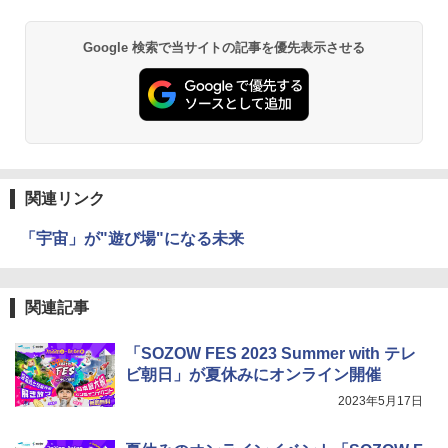
￥2,750
育
￥1,980
￥2,073
Google 検索で当サイトの記事を優先表示させる
仮面ライダー 改造人間 限定ケース版
3
物理実験モデル楽器電磁気教材を教える
3
【くもん出版公式特別セット】くもん出
ダルトンボード/ゴルトンボード物理学、
3
￥4,290
版(KUMON PUBLISHING) くもんの日本
Galtonplatteの物理的な機器
地図パズル 日本の世界遺産すごろく付き
知育玩具 おもちゃ 5歳以上 KUMON PN-
￥5,800
33
関連リンク
￥4,046
つかめ！理科ダマン 12 最強ロボット決
4
「宇宙」が"遊び場"になる未来
エンジニアリングキット小さなカート -
戦！編
4
クリエイティブトイビルド、シンプルな
メカニックキット|子供向けの可動部品、
￥1,320
Amazon Fire HD 10 キッズプロ (10イン
ホリデープロジェクト、ギフトイベン
4
関連記事
チ) ディズニー スティッチ エディション
ト、誕生日の楽しみ、イースターディス
対象年齢6歳から 数千点のキッズコンテ
カバリーを備えたインタラクティブサイ
ンツが1年間使い放題
エンスツール
「SOZOW FES 2023 Summer with テレ
みんな大好き！ ヤマザキパン シールBO
ビ朝日」が夏休みにオンライン開催
5
￥26,980
￥849
OK（重版：10月上旬発送） (TJMOOK)
2023年5月17日
￥2,200