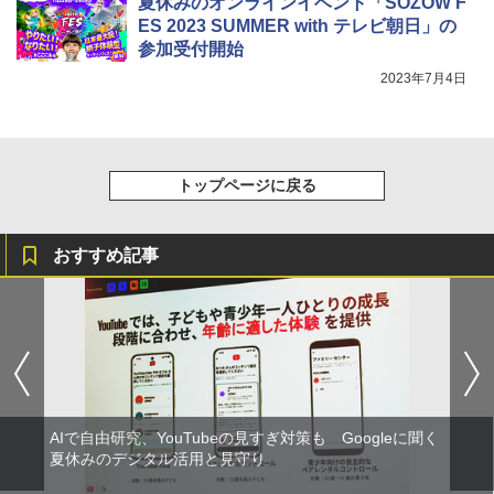
夏休みのオンラインイベント「SOZOW F
くもん出版(KUMON PUBLISHING) ロジ
Fernrohr:実験用キャビネット
5
5
ES 2023 SUMMER with テレビ朝日」の
カル国旗パズル 知育玩具 おもちゃ 4歳以
上 KUMON LK-10
参加受付開始
￥4,722
2023年7月4日
￥2,015
トップページに戻る
おすすめ記事
AIで自由研究、YouTubeの見すぎ対策も Googleに聞く
夏休みのデジタル活用と見守り