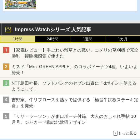
Impress Watchシリーズ 人気記事
1時間
24時間
1週間
1カ月
【家電レビュー】手ごわい雑草との戦い、コメリの草刈機で完全
勝利 掃除機感覚で使えた
ミスド「Mrs. GREEN APPLE」のコラボドーナツ4種、いよいよ
発売！
NTT島田社長、ソフトバンクのセブン出資に「dポイント使える
ようにして」
吉野家、牛リブロースを熱々で提供する「極旨牛鉄板ステーキ定
食」を発売
「リサ・ラーソン」がま口ポーチ付録、大人のおしゃれ手帖 10
月号。ジャカード織の北欧猫デザイン
もっと見る