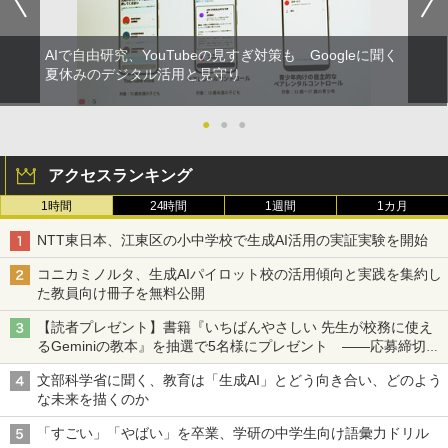
AIで自由研究、YouTubeの見すぎ対策も Googleに聞く
夏休みのデジタル活用と見守り
●
●
●
アクセスランキング
1時間
24時間
1週間
1カ月
NTT東日本、江東区の小中学校で生成AI活用の実証実験を開始
コニカミノルタ、生成AIパイロット校の活用傾向と実践を集約し
た教員向け冊子を無料公開
【読者プレゼント】書籍『いちばんやさしい 先生が校務に使え
るGeminiの教本』を抽選で5名様にプレゼント ――応募締切は
2026年8月12日（水）まで
文部科学省に聞く、教育は「生成AI」とどう向き合い、どのよう
な未来を描くのか
「すごい」「やばい」を卒業、学研の中学生向け語彙力ドリル