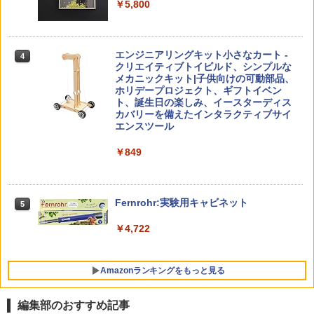
知育玩具 おもちゃ 5歳以上 KUMON PN-
￥5,800
33
￥4,046
つかめ！理科ダマン 12 最強ロボット決
4
「ことばで伝える」ができない子どもた
4
エンジニアリングキット小さなカート -
戦！編
4
ち 誰が〈ことばの力〉を育てるのか
クリエイティブトイビルド、シンプルな
メカニックキット|子供向けの可動部品、
￥1,320
￥1,870
Amazon Fire HD 10 キッズプロ (10イン
ホリデープロジェクト、ギフトイベン
4
チ) ディズニー スティッチ エディション
ト、誕生日の楽しみ、イースターディス
対象年齢6歳から 数千点のキッズコンテ
カバリーを備えたインタラクティブサイ
ンツが1年間使い放題
エンスツール
みんな大好き！ ヤマザキパン シールBO
5
ゼロからわかる！ みるみる図形に強く
5
￥26,980
￥849
OK（重版：10月上旬発送） (TJMOOK)
なるマンガ
￥2,200
￥1,430
くもん出版(KUMON PUBLISHING) ロジ
Fernrohr:実験用キャビネット
5
5
カル国旗パズル 知育玩具 おもちゃ 4歳以
上 KUMON LK-10
￥4,722
￥2,127
Amazonランキングをもっと見る
編集部のおすすめ記事