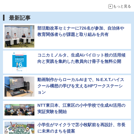
もっと見る
最新記事
部活動改革セミナーに726名が参加、自治体や
教育関係者らが課題と取り組みを共有
コニカミノルタ、生成AIパイロット校の活用傾
向と実践を集約した教員向け冊子を無料公開
動画制作からローカルAIまで、N-E.X.T.ハイス
クール構想の学びを支えるHPワークステーシ
ョン
NTT東日本、江東区の小中学校で生成AI活用の
実証実験を開始
小学生がマイクラで苫小牧駅前を再設計、市長
に未来のまちを提案