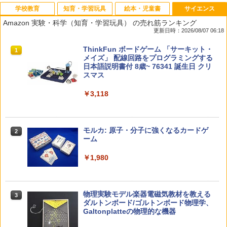
学校教育
知育・学習玩具
絵本・児童書
サイエンス
Amazon 実験・科学（知育・学習玩具） の売れ筋ランキング
更新日時：2026/08/07 06:18
先生のためのGoogle AI完全攻略図鑑
Amazon Fire HD 10 キッズモデル (10イ
タッチペンで音が聞ける!はじめてずかん
ThinkFun ボードゲーム 「サーキット・
1
1
1
1
ンチ) ピンク 対象年齢3歳から 数千点の
1000 英語つき ([バラエティ])
メイズ」 配線回路をプログラミングする
キッズコンテンツが1年間使い放題
日本語説明書付 8歳~ 76341 誕生日 クリ
￥-
スマス
￥5,478
￥23,980
￥3,118
中学英語をもう一度ひとつひとつわかり
2
子どもが変わる魔法の言葉
パイロット スイスイおえかき for Study
2
2
やすく。改訂版
何回も書ける! れんしゅうボード ひらが
モルカ: 原子・分子に強くなるカードゲ
2
な・カタカナ・すうじ・ABC 3歳以上 知
ーム
￥2,200
￥2,750
育
￥1,980
￥2,073
仮面ライダー 改造人間 限定ケース版
3
カウンセリングとは何か 変化するという
3
物理実験モデル楽器電磁気教材を教える
3
こと (講談社現代新書 2787)
【くもん出版公式特別セット】くもん出
ダルトンボード/ゴルトンボード物理学、
3
￥4,290
版(KUMON PUBLISHING) くもんの日本
Galtonplatteの物理的な機器
￥1,540
地図パズル 日本の世界遺産すごろく付き