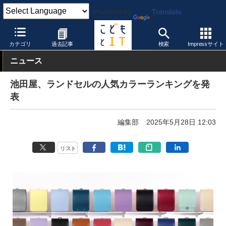
Powered by
Translate
こどもとIT
製品・サービス
ランドセル
カテゴリ
過去記事
検索
Impressサイト
ニュース
池田屋、ランドセルの人気カラーランキングを発
表
編集部
2025年5月28日 12:03
リスト