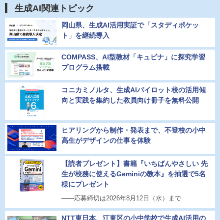
生成AI関連トピック
岡山県、生成AI活用実証で「スタディポケッ
ト」を継続導入
COMPASS、AI型教材「キュビナ」に探究学習
プログラム搭載
コニカミノルタ、生成AIパイロット校の活用傾
向と実践を集約した教員向け冊子を無料公開
ヒアリングから制作・発表まで、不登校の小中
高生がデザインの仕事を体験
【読者プレゼント】書籍『いちばんやさしい 先
生が校務に使えるGeminiの教本』を抽選で5名
様にプレゼント
――応募締切は2026年8月12日（水）まで
NTT東日本、江東区の小中学校で生成AI活用の